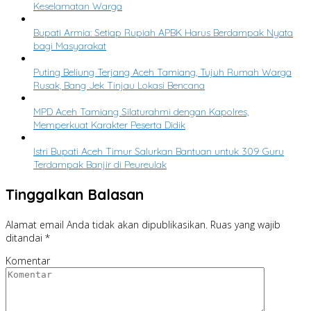
Keselamatan Warga
Bupati Armia: Setiap Rupiah APBK Harus Berdampak Nyata
bagi Masyarakat
Puting Beliung Terjang Aceh Tamiang, Tujuh Rumah Warga
Rusak, Bang Jek Tinjau Lokasi Bencana
MPD Aceh Tamiang Silaturahmi dengan Kapolres,
Memperkuat Karakter Peserta Didik
Istri Bupati Aceh Timur Salurkan Bantuan untuk 309 Guru
Terdampak Banjir di Peureulak
Tinggalkan Balasan
Alamat email Anda tidak akan dipublikasikan.
Ruas yang wajib
ditandai
*
Komentar