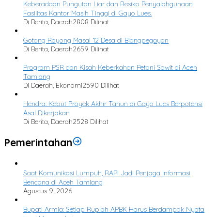
Keberadaan Pungutan Liar dan Resiko Penyalahgunaan
Fasilitas Kantor Masih Tinggi di Gayo Lues.
Di Berita, Daerah
2808 Dilihat
Gotong Royong Masal 12 Desa di Blangpegayon
Di Berita, Daerah
2659 Dilihat
Program PSR dan Kisah Keberkahan Petani Sawit di Aceh
Tamiang
Di Daerah, Ekonomi
2590 Dilihat
Hendra: Kebut Proyek Akhir Tahun di Gayo Lues Berpotensi
Asal Dikerjakan
Di Berita, Daerah
2528 Dilihat
Pemerintahan
Saat Komunikasi Lumpuh, RAPI Jadi Penjaga Informasi
Bencana di Aceh Tamiang
Agustus 9, 2026
Bupati Armia: Setiap Rupiah APBK Harus Berdampak Nyata