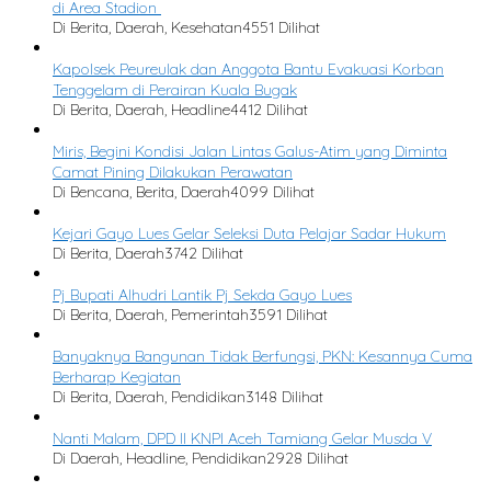
di Area Stadion
Di Berita, Daerah, Kesehatan
4551 Dilihat
Kapolsek Peureulak dan Anggota Bantu Evakuasi Korban
Tenggelam di Perairan Kuala Bugak
Di Berita, Daerah, Headline
4412 Dilihat
Miris, Begini Kondisi Jalan Lintas Galus-Atim yang Diminta
Camat Pining Dilakukan Perawatan
Di Bencana, Berita, Daerah
4099 Dilihat
Kejari Gayo Lues Gelar Seleksi Duta Pelajar Sadar Hukum
Di Berita, Daerah
3742 Dilihat
Pj Bupati Alhudri Lantik Pj Sekda Gayo Lues
Di Berita, Daerah, Pemerintah
3591 Dilihat
Banyaknya Bangunan Tidak Berfungsi, PKN: Kesannya Cuma
Berharap Kegiatan
Di Berita, Daerah, Pendidikan
3148 Dilihat
Nanti Malam, DPD II KNPI Aceh Tamiang Gelar Musda V
Di Daerah, Headline, Pendidikan
2928 Dilihat