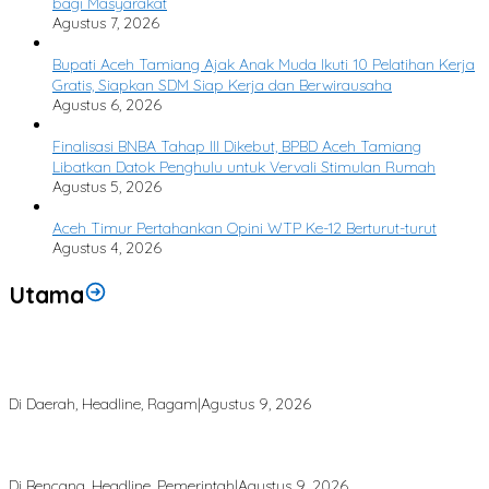
bagi Masyarakat
Agustus 7, 2026
Bupati Aceh Tamiang Ajak Anak Muda Ikuti 10 Pelatihan Kerja
Gratis, Siapkan SDM Siap Kerja dan Berwirausaha
Agustus 6, 2026
Finalisasi BNBA Tahap III Dikebut, BPBD Aceh Tamiang
Libatkan Datok Penghulu untuk Vervali Stimulan Rumah
Agustus 5, 2026
Aceh Timur Pertahankan Opini WTP Ke-12 Berturut-turut
Agustus 4, 2026
Utama
Gajah Liar Ditemukan Mati di HGU PT MPLI Aceh Tamiang, Polisi
Pasang Garis Polisi
Di Daerah, Headline, Ragam
|
Agustus 9, 2026
Saat Komunikasi Lumpuh, RAPI Jadi Penjaga Informasi Bencana di
Aceh Tamiang
Di Bencana, Headline, Pemerintah
|
Agustus 9, 2026