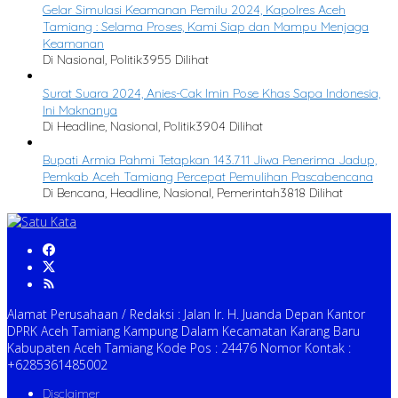
Gelar Simulasi Keamanan Pemilu 2024, Kapolres Aceh
Tamiang : Selama Proses, Kami Siap dan Mampu Menjaga
Keamanan
Di Nasional, Politik
3955 Dilihat
Surat Suara 2024, Anies-Cak Imin Pose Khas Sapa Indonesia,
Ini Maknanya
Di Headline, Nasional, Politik
3904 Dilihat
Bupati Armia Pahmi Tetapkan 143.711 Jiwa Penerima Jadup,
Pemkab Aceh Tamiang Percepat Pemulihan Pascabencana
Di Bencana, Headline, Nasional, Pemerintah
3818 Dilihat
Alamat Perusahaan / Redaksi : Jalan Ir. H. Juanda Depan Kantor
DPRK Aceh Tamiang Kampung Dalam Kecamatan Karang Baru
Kabupaten Aceh Tamiang Kode Pos : 24476 Nomor Kontak :
+6285361485002
Disclaimer