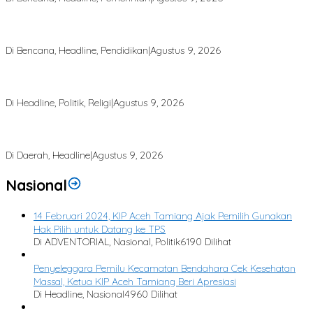
Dari Puing Bencana, Harapan Kembali Tumbuh di MIN 4 Aceh
Tamiang
Di Bencana, Headline, Pendidikan
|
Agustus 9, 2026
Majelis Ta’lim Sabilul Qhina Diresmikan, Muhammad Zakiruddin
Dorong Penguatan Pendidikan Agama Generasi Muda
Di Headline, Politik, Religi
|
Agustus 9, 2026
Kabel Listrik Menggantung Rendah di Permukiman, Ancam
Keselamatan Warga
Di Daerah, Headline
|
Agustus 9, 2026
Nasional
14 Februari 2024, KIP Aceh Tamiang Ajak Pemilih Gunakan
Hak Pilih untuk Datang ke TPS
Di ADVENTORIAL, Nasional, Politik
6190 Dilihat
Penyeleggara Pemilu Kecamatan Bendahara Cek Kesehatan
Massal, Ketua KIP Aceh Tamiang Beri Apresiasi
Di Headline, Nasional
4960 Dilihat