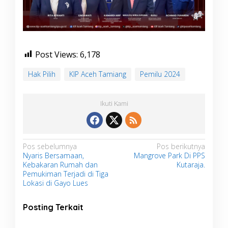
m
i
a
n
g
A
Post Views:
6,178
j
a
Hak Pilih
KIP Aceh Tamiang
Pemilu 2024
k
P
e
Ikuti Kami
m
i
l
i
h
N
Pos sebelumnya
Pos berikutnya
G
Nyaris Bersamaan,
Mangrove Park Di PPS
a
u
Kebakaran Rumah dan
Kutaraja.
n
v
Pemukiman Terjadi di Tiga
a
Lokasi di Gayo Lues
i
k
a
g
Posting Terkait
n
a
H
a