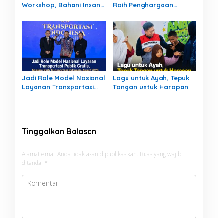
Workshop, Bahani Insan
Raih Penghargaan
Pers tentang Industri
Kapolri, Catat Nilai IKPA
Pendanaan Digital
Sempurna pada Tahun
Anggaran 2025
Jadi Role Model Nasional
Lagu untuk Ayah, Tepuk
Layanan Transportasi
Tangan untuk Harapan
Publik Gratis, Mualem
Raih Transportasi
Indonesia Award 2026
Tinggalkan Balasan
Alamat email Anda tidak akan dipublikasikan.
Ruas yang wajib
ditandai
*