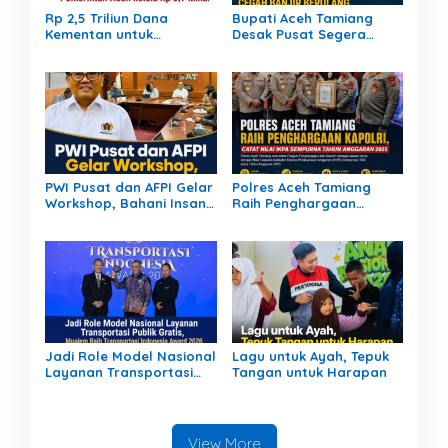
Rp 2,5 Triliun Dana
Bupati Aceh Tamiang
Kementan untuk
Desak Pusat Segera
Bencana, Pemerintah
Normalisasi Sungai,
Aceh kelola Rp 9,7 Miliar
Cegah Banjir Berulang
PWI Pusat dan AFPI Gelar
Polres Aceh Tamiang
Workshop, Bahani Insan
Raih Penghargaan
Pers tentang Industri
Kapolri, Catat Nilai IKPA
Pendanaan Digital
Sempurna pada Tahun
Anggaran 2025
Jadi Role Model Nasional
Lagu untuk Ayah, Tepuk
Layanan Transportasi
Tangan untuk Harapan
Publik Gratis, Mualem
Raih Transportasi
Indonesia Award 2026
View More