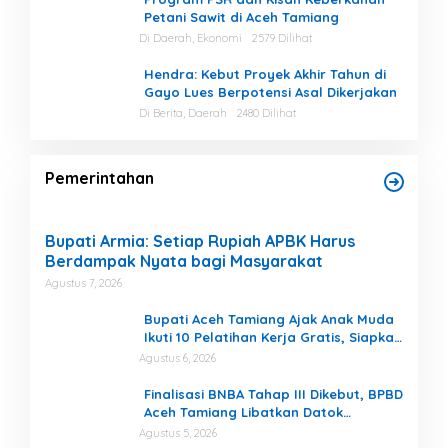
Petani Sawit di Aceh Tamiang
Di Daerah, Ekonomi
2579 Dilihat
Hendra: Kebut Proyek Akhir Tahun di
Gayo Lues Berpotensi Asal Dikerjakan
Di Berita, Daerah
2480 Dilihat
Pemerintahan
Bupati Armia: Setiap Rupiah APBK Harus
Berdampak Nyata bagi Masyarakat
Agustus 7, 2026
Bupati Aceh Tamiang Ajak Anak Muda
Ikuti 10 Pelatihan Kerja Gratis, Siapkan
SDM Siap Kerja dan Berwirausaha
Agustus 6, 2026
Finalisasi BNBA Tahap III Dikebut, BPBD
Aceh Tamiang Libatkan Datok
Penghulu untuk Vervali Stimulan
Agustus 5, 2026
Rumah