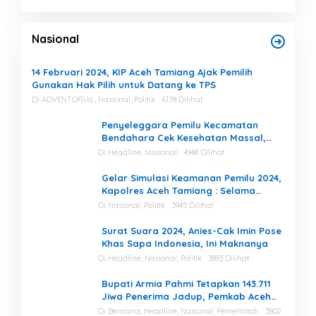
Nasional
14 Februari 2024, KIP Aceh Tamiang Ajak Pemilih
Gunakan Hak Pilih untuk Datang ke TPS
Di ADVENTORIAL, Nasional, Politik
6178 Dilihat
Penyeleggara Pemilu Kecamatan
Bendahara Cek Kesehatan Massal,
Ketua KIP Aceh Tamiang Beri Apresiasi
Di Headline, Nasional
4948 Dilihat
Gelar Simulasi Keamanan Pemilu 2024,
Kapolres Aceh Tamiang : Selama
Proses, Kami Siap dan Mampu
Di Nasional, Politik
3945 Dilihat
Menjaga Keamanan
Surat Suara 2024, Anies-Cak Imin Pose
Khas Sapa Indonesia, Ini Maknanya
Di Headline, Nasional, Politik
3893 Dilihat
Bupati Armia Pahmi Tetapkan 143.711
Jiwa Penerima Jadup, Pemkab Aceh
Tamiang Percepat Pemulihan
Di Bencana, Headline, Nasional, Pemerintah
3802