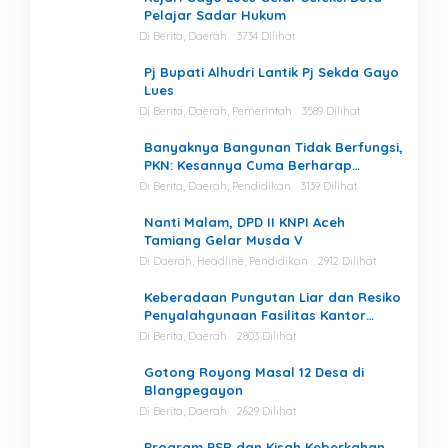
Pelajar Sadar Hukum
Di Berita, Daerah
3734 Dilihat
Pj Bupati Alhudri Lantik Pj Sekda Gayo
Lues
Di Berita, Daerah, Pemerintah
3589 Dilihat
Banyaknya Bangunan Tidak Berfungsi,
PKN: Kesannya Cuma Berharap
Kegiatan
Di Berita, Daerah, Pendidikan
3139 Dilihat
Nanti Malam, DPD II KNPI Aceh
Tamiang Gelar Musda V
Di Daerah, Headline, Pendidikan
2912 Dilihat
Keberadaan Pungutan Liar dan Resiko
Penyalahgunaan Fasilitas Kantor
Masih Tinggi di Gayo Lues.
Di Berita, Daerah
2803 Dilihat
Gotong Royong Masal 12 Desa di
Blangpegayon
Di Berita, Daerah
2629 Dilihat
Program PSR dan Kisah Keberkahan