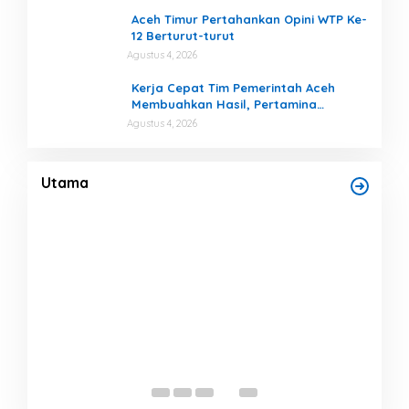
Aceh Timur Pertahankan Opini WTP Ke-
12 Berturut-turut
Agustus 4, 2026
Kerja Cepat Tim Pemerintah Aceh
Membuahkan Hasil, Pertamina
Tambah Penyaluran BBM untuk Aceh
Agustus 4, 2026
Finalisasi BNBA Tahap III Dikebut, BPBD
Aceh Tamiang Libatkan Datok Penghulu
untuk Vervali Stimulan Rumah
Di Bencana, Headline, Pemerintah
|
Agustus 5, 2026
Utama
Bup
,7
Nor
Ber
Di He