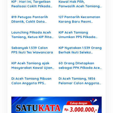
s
KIP : Hari Ini, Targetkan
Kawal Hak Pilih,
k
i
Realisasi Coklit Pilkada
Panwaslih Aceh Tamiang
P
Aceh Tamiang Capai 98
Buka Posko Pengaduan
p
i
Persen
Masyarakat
l
819 Petugas Pantarlih
127 Pantarlih Kecamatan
o
i
Dilantik, Coklit Data
Karang Baru Resmi
s
h
Pemilih Serentak di Aceh
Dilantik, Ini Kata Ketua
u
Tamiang Dimulai
Devisi SDM
Launching Pilkada Aceh
KIP Aceh Tamiang
n
Tamiang, Ketua KIP Rita
Umumkan PPS Pilkada
t
Afrianti: Haram
2024
u
Hukumnya Ada Rasa
Sebanyak 1.539 Calon
KIP Nyatakan 1.539 Orang
k
Terancam dan
PPS Ikuti Tes Wawancara
Berhak Ikuti Seleksi
D
Terintimidasi
Wawancara PPS Pilkada
a
Aceh Tamiang
t
KIP Aceh Tamiang ajak
60 Orang Ditetapkan
a
Masyarakat Kawal Ujian
sebagai PPK Pilkada Aceh
n
Tertulis CAT PPS
Tamiang
g
Di Aceh Tamiang Ribuan
Di Aceh Tamiang, 1856
k
Calon Anggota PPS
Pelamar Calon Anggota
e
Pilkada 2024 Ikuti Ujian
PPS Pilkada 2024 Lulus
T
CAT
Administrasi
P
S