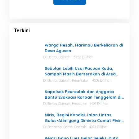
Terkini
Warga Resah, Harimau Berkeliaran di
Desa Agusen
Di Berita, Daerah
5752 Dilihat
Sebulan Lebih Usai Pacuan Kuda,
Sampah Masih Berserakan di Area
Stadion
Di Berita, Daerah, Kesehatan
4538 Dilihat
Kapolsek Peureulak dan Anggota
Bantu Evakuasi Korban Tenggelam di
Perairan Kuala Bugak
Di Berita, Daerah, Headline
4407 Dilihat
Miris, Begini Kondisi Jalan Lintas
Galus-Atim yang Diminta Camat Pining
Dilakukan Perawatan
Di Bencana, Berita, Daerah
4073 Dilihat
Kejari Gayo Lues Gelar Seleksi Duta