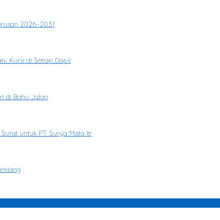
gurusan 2026–2031
u Kursi di Setiap Dapil
i di Bahu Jalan
 Surat untuk PT Surya Mata Ie
Tamiang