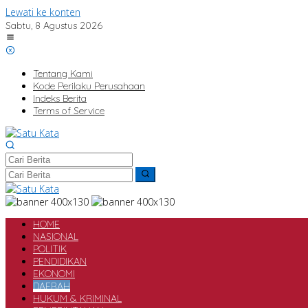
Lewati ke konten
Sabtu, 8 Agustus 2026
Tentang Kami
Kode Perilaku Perusahaan
Indeks Berita
Terms of Service
HOME
NASIONAL
POLITIK
PENDIDIKAN
EKONOMI
DAERAH
HUKUM & KRIMINAL