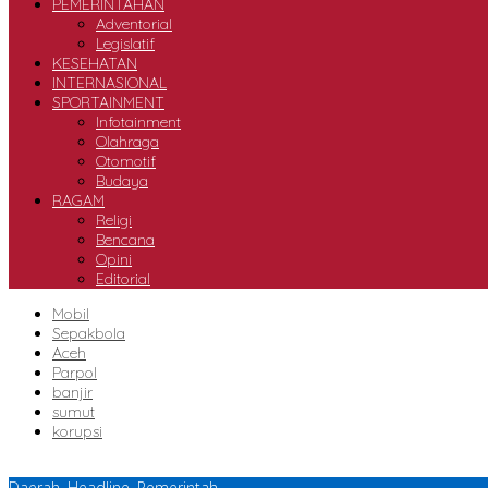
PEMERINTAHAN
Adventorial
Legislatif
KESEHATAN
INTERNASIONAL
SPORTAINMENT
Infotainment
Olahraga
Otomotif
Budaya
RAGAM
Religi
Bencana
Opini
Editorial
Mobil
Sepakbola
Aceh
Parpol
banjir
sumut
korupsi
Daerah
,
Headline
,
Pemerintah