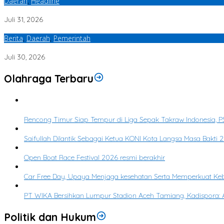
Daerah
,
Headline
Musnahkan Barang Bukti Ganja, Kapolres Aceh Selatan Tegaskan Kom
Juli 31, 2026
Berita
,
Daerah
,
Pemerintah
Wali Kota Langsa Tinjau Genangan, Instruksikan OPD Tangani Cepat
Juli 30, 2026
Olahraga Terbaru
1
Rencong Timur Siap Tempur di Liga Sepak Takraw Indonesia, PS
2
Saifullah Dilantik Sebagai Ketua KONI Kota Langsa Masa Bakti
3
Open Boat Race Festival 2026 resmi berakhir
4
Car Free Day, Upaya Menjaga kesehatan Serta Memperkuat K
5
PT WIKA Bersihkan Lumpur Stadion Aceh Tamiang, Kadispora: A
Politik dan Hukum