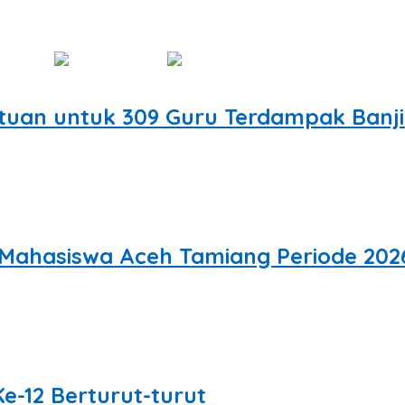
aten Aceh Tamiang melakukan
ntuan untuk 309 Guru Terdampak Banji
Al-Farlaky,
 Mahasiswa Aceh Tamiang Periode 202
ema di kalangan mahasiswa Aceh Tamiang
e-12 Berturut-turut