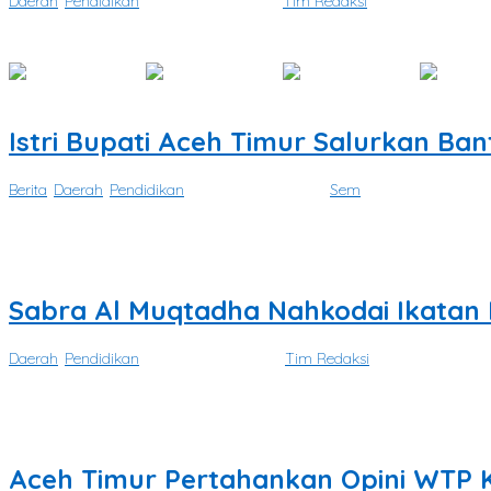
Daerah
,
Pendidikan
|
Agustus 7, 2026
oleh
Tim Redaksi
ACEH TAMIANG – Pengurus Majelis Pendidikan Daerah (MPD) Kabup
Istri Bupati Aceh Timur Salurkan Ba
Berita
,
Daerah
,
Pendidikan
|
Agustus 6, 2026
oleh
Sem
ACEH TIMUR – Istri Bupati Aceh Timur, Ny. Lismawani Iskandar Usman 
Sabra Al Muqtadha Nahkodai Ikatan
Daerah
,
Pendidikan
|
Agustus 4, 2026
oleh
Tim Redaksi
LHOKSEUMAWE – Semangat regenerasi kepemimpinan kembali berg
Aceh Timur Pertahankan Opini WTP K