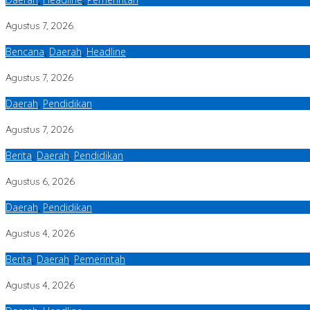
Bupati Armia: Setiap Rupiah APBK Harus Berdampak Nyata bagi Mas
Agustus 7, 2026
Bencana
,
Daerah
,
Headline
Puting Beliung Terjang Aceh Tamiang, Tujuh Rumah Warga Rusak, Ba
Agustus 7, 2026
Daerah
,
Pendidikan
MPD Aceh Tamiang Silaturahmi dengan Kapolres, Memperkuat Karakter
Agustus 7, 2026
Berita
,
Daerah
,
Pendidikan
Istri Bupati Aceh Timur Salurkan Bantuan untuk 309 Guru Terdampak B
Agustus 6, 2026
Daerah
,
Pendidikan
Sabra Al Muqtadha Nahkodai Ikatan Mahasiswa Aceh Tamiang Perio
Agustus 4, 2026
Berita
,
Daerah
,
Pemerintah
Aceh Timur Pertahankan Opini WTP Ke-12 Berturut-turut
Agustus 4, 2026