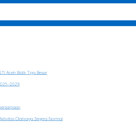
itmen Berantas Narkotika
TI Aceh Bidik Tiga Besar
 2025–2029
ebersamaan
ktivitas Olahraga Segera Normal