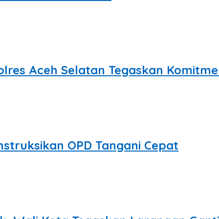
hkan prestasi membanggakan dengan
olres Aceh Selatan Tegaskan Komitme
musnahkan barang bukti
Instruksikan OPD Tangani Cepat
ng