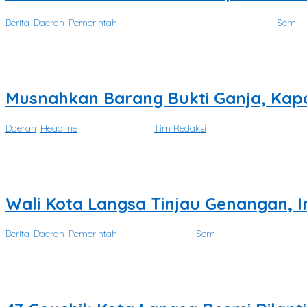
Berita
,
Daerah
,
Pemerintah
|
Agustus 4, 2026
Agustus 4, 2026
oleh
Sem
ACEH TIMUR – Pemerintah Kabupaten Aceh Timur kembali menore
Musnahkan Barang Bukti Ganja, Kap
Daerah
,
Headline
|
Juli 31, 2026
oleh
Tim Redaksi
TAPAKTUAN — Kapolres Aceh Selatan AKBP T. Ricki Fadlianshah me
Wali Kota Langsa Tinjau Genangan, 
Berita
,
Daerah
,
Pemerintah
|
Juli 30, 2026
oleh
Sem
LANGSA – Wali Kota Langsa, Jeffry Sentana S. Putra, S.E., turun langsu