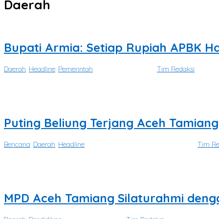
Daerah
Bupati Armia: Setiap Rupiah APBK 
Daerah
,
Headline
,
Pemerintah
|
Agustus 7, 2026
oleh
Tim Redaksi
ACEH TAMIANG — Bupati Aceh Tamiang, Irjen Pol. (Purn.) Drs. Armia 
Puting Beliung Terjang Aceh Tamian
Bencana
,
Daerah
,
Headline
|
Agustus 7, 2026
Agustus 8, 2026
oleh
Tim Re
ACEH TAMIANG — Angin puting beliung menerjang Kampung Paya T
MPD Aceh Tamiang Silaturahmi denga