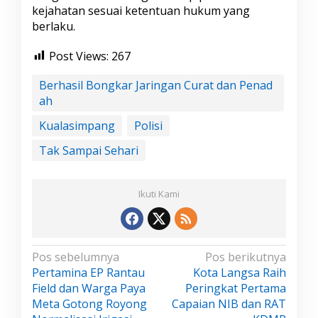
kejahatan sesuai ketentuan hukum yang
berlaku.
Post Views:
267
Berhasil Bongkar Jaringan Curat dan Penad
ah
Kualasimpang
Polisi
Tak Sampai Sehari
Ikuti Kami
N
Pos sebelumnya
Pos berikutnya
Pertamina EP Rantau
Kota Langsa Raih
a
Field dan Warga Paya
Peringkat Pertama
v
Meta Gotong Royong
Capaian NIB dan RAT
i