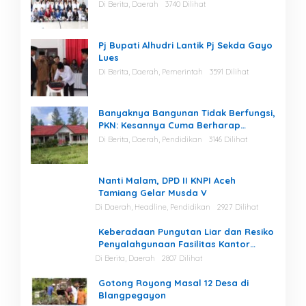
Di Berita, Daerah
3740 Dilihat
Pj Bupati Alhudri Lantik Pj Sekda Gayo
Lues
Di Berita, Daerah, Pemerintah
3591 Dilihat
Banyaknya Bangunan Tidak Berfungsi,
PKN: Kesannya Cuma Berharap
Kegiatan
Di Berita, Daerah, Pendidikan
3146 Dilihat
Nanti Malam, DPD II KNPI Aceh
Tamiang Gelar Musda V
Di Daerah, Headline, Pendidikan
2927 Dilihat
Keberadaan Pungutan Liar dan Resiko
Penyalahgunaan Fasilitas Kantor
Masih Tinggi di Gayo Lues.
Di Berita, Daerah
2807 Dilihat
Gotong Royong Masal 12 Desa di
Blangpegayon