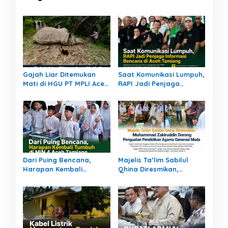
Gajah Liar Ditemukan
Saat Komunikasi Lumpuh,
Mati di HGU PT MPLI Aceh
RAPI Jadi Penjaga
Tamiang, Polisi Pasang
Informasi Bencana di
Garis Polisi
Aceh Tamiang
Dari Puing Bencana,
Majelis Ta’lim Sabilul
Harapan Kembali
Qhina Diresmikan,
Tumbuh di MIN 4 Aceh
Muhammad Zakiruddin
Tamiang
Dorong Penguatan
Pendidikan Agama
Generasi Muda