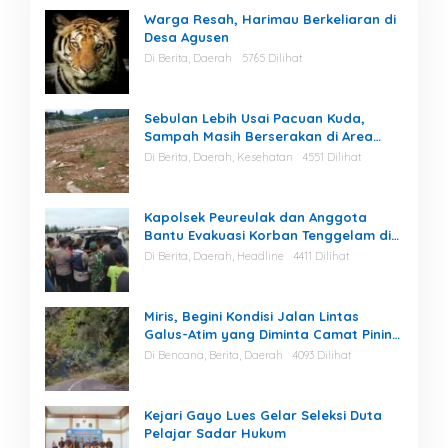
Warga Resah, Harimau Berkeliaran di
Desa Agusen
Di Berita, Daerah
5765 Dilihat
Sebulan Lebih Usai Pacuan Kuda,
Sampah Masih Berserakan di Area
Stadion
Di Berita, Daerah, Kesehatan
4551 Dilihat
Kapolsek Peureulak dan Anggota
Bantu Evakuasi Korban Tenggelam di
Perairan Kuala Bugak
Di Berita, Daerah, Headline
4411 Dilihat
Miris, Begini Kondisi Jalan Lintas
Galus-Atim yang Diminta Camat Pining
Dilakukan Perawatan
Di Bencana, Berita, Daerah
4093 Dilihat
Kejari Gayo Lues Gelar Seleksi Duta
Pelajar Sadar Hukum