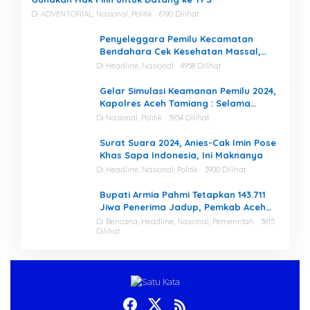
Di ADVENTORIAL, Nasional, Politik
6190 Dilihat
Penyeleggara Pemilu Kecamatan
Bendahara Cek Kesehatan Massal,
Ketua KIP Aceh Tamiang Beri Apresiasi
Di Headline, Nasional
4958 Dilihat
Gelar Simulasi Keamanan Pemilu 2024,
Kapolres Aceh Tamiang : Selama
Proses, Kami Siap dan Mampu
Di Nasional, Politik
3954 Dilihat
Menjaga Keamanan
Surat Suara 2024, Anies-Cak Imin Pose
Khas Sapa Indonesia, Ini Maknanya
Di Headline, Nasional, Politik
3900 Dilihat
Bupati Armia Pahmi Tetapkan 143.711
Jiwa Penerima Jadup, Pemkab Aceh
Tamiang Percepat Pemulihan
Di Bencana, Headline, Nasional, Pemerintah
3815
Dilihat
Pascabencana