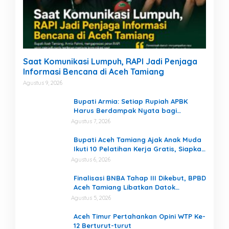
Saat Komunikasi Lumpuh, RAPI Jadi Penjaga
Informasi Bencana di Aceh Tamiang
Agustus 9, 2026
Bupati Armia: Setiap Rupiah APBK
Harus Berdampak Nyata bagi
Masyarakat
Agustus 7, 2026
Bupati Aceh Tamiang Ajak Anak Muda
Ikuti 10 Pelatihan Kerja Gratis, Siapkan
SDM Siap Kerja dan Berwirausaha
Agustus 6, 2026
Finalisasi BNBA Tahap III Dikebut, BPBD
Aceh Tamiang Libatkan Datok
Penghulu untuk Vervali Stimulan
Agustus 5, 2026
Rumah
Aceh Timur Pertahankan Opini WTP Ke-
12 Berturut-turut