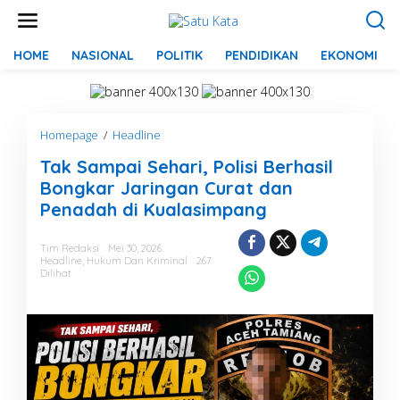
L
e
w
a
HOME
NASIONAL
POLITIK
PENDIDIKAN
EKONOMI
t
i
k
e
Homepage
/
Headline
T
k
a
o
Tak Sampai Sehari, Polisi Berhasil
k
n
S
t
Bongkar Jaringan Curat dan
a
e
Penadah di Kualasimpang
m
n
p
a
Tim Redaksi
Mei 30, 2026
Headline
,
Hukum Dan Kriminal
267
i
Dilihat
S
e
h
a
r
i
,
P