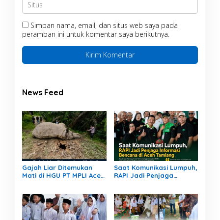
Simpan nama, email, dan situs web saya pada
peramban ini untuk komentar saya berikutnya.
News Feed
Gajah Liar Ditemukan
Saat Komunikasi Lumpuh,
Mati di HGU PT MPLI Aceh
RAPI Jadi Penjaga
Tamiang, Polisi Pasang
Informasi Bencana di
Garis Polisi
Aceh Tamiang