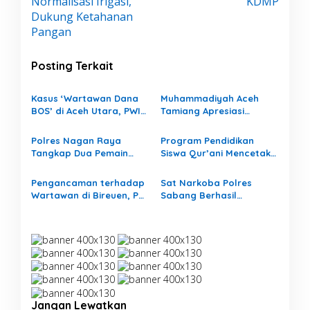
Normalisasi Irigasi,
KDMP
g
Dukung Ketahanan
a
Pangan
s
i
Posting Terkait
p
Kasus ‘Wartawan Dana
Muhammadiyah Aceh
o
BOS’ di Aceh Utara, PWI
Tamiang Apresiasi
s
Aceh Dukung Langkah
Sekolah SMP
Disdik Adukan ke Polisi
Muhammadiyah
Polres Nagan Raya
Program Pendidikan
Kualasimpang Atas
Tangkap Dua Pemain
Siswa Qur’ani Mencetak
Prestasi di Raih
Judi Online
Polwan Berprestasi
Pengancaman terhadap
Sat Narkoba Polres
Wartawan di Bireuen, PWI
Sabang Berhasil
Aceh Desak Polisi Usut
Menggagalkan Upaya
Tuntas
Peredaran Narkotika
Jenis Sabu.
Jangan Lewatkan