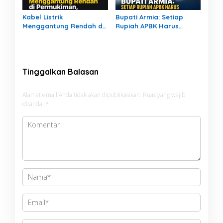
Kabel Listrik
Bupati Armia: Setiap
Menggantung Rendah di
Rupiah APBK Harus
Permukiman, Ancam
Berdampak Nyata bagi
Keselamatan Warga
Masyarakat
Tinggalkan Balasan
Alamat email Anda tidak akan dipublikasikan.
Ruas yang wajib
ditandai
*