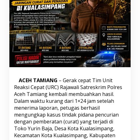
o
l
i
s
i
B
e
r
h
a
s
i
l
B
ACEH TAMIANG
– Gerak cepat Tim Unit
o
Reaksi Cepat (URC) Rajawali Satreskrim Polres
n
g
Aceh Tamiang kembali membuahkan hasil.
k
Dalam waktu kurang dari 1×24 jam setelah
a
menerima laporan, petugas berhasil
r
mengungkap kasus tindak pidana pencurian
J
dengan pemberatan (curat) yang terjadi di
a
r
Toko Yurin Baja, Desa Kota Kualasimpang,
i
Kecamatan Kota Kualasimpang, Kabupaten
n