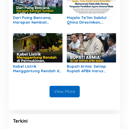
Dari Puing Bencana,
Majelis Ta’lim Sabilul
Harapan Kembali
Qhina Diresmikan,
Tumbuh di MIN 4 Aceh
Muhammad Zakiruddin
Tamiang
Dorong Penguatan
Pendidikan Agama
Generasi Muda
Kabel Listrik
Bupati Armia: Setiap
Menggantung Rendah di
Rupiah APBK Harus
Permukiman, Ancam
Berdampak Nyata bagi
Keselamatan Warga
Masyarakat
View More
Terkini