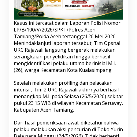
s
i
m
p
Kasus ini tercatat dalam Laporan Polisi Nomor
a
LP/B/100/V/2026/SPKT/Polres Aceh
n
Tamiang/Polda Aceh tertanggal 26 Mei 2026.
g
Menindaklanjuti laporan tersebut, Tim Opsnal
URC Rajawali langsung bergerak melakukan
serangkaian penyelidikan hingga berhasil
mengidentifikasi pelaku utama berinisial M.I.
(26), warga Kecamatan Kota Kualasimpang.
Setelah melakukan profiling dan pelacakan
intensif, Tim 2 URC Rajawali akhirnya berhasil
menangkap M.I. pada Selasa (26/5/2026) sekitar
pukul 23.15 WIB di wilayah Kecamatan Seruway,
Kabupaten Aceh Tamiang.
Dari hasil pemeriksaan awal, diketahui bahwa
pelaku melakukan aksi pencurian di Toko Yurin
Baja pada Minggu (24/5/2026). Tidak berhenti