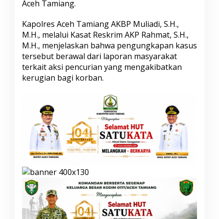
Aceh Tamiang.
g
a
Kapolres Aceh Tamiang AKBP Muliadi, S.H.,
n
C
M.H., melalui Kasat Reskrim AKP Rahmat, S.H.,
u
M.H., menjelaskan bahwa pengungkapan kasus
r
tersebut berawal dari laporan masyarakat
a
terkait aksi pencurian yang mengakibatkan
t
d
kerugian bagi korban.
a
n
P
e
n
a
d
a
h
d
i
K
u
a
l
a