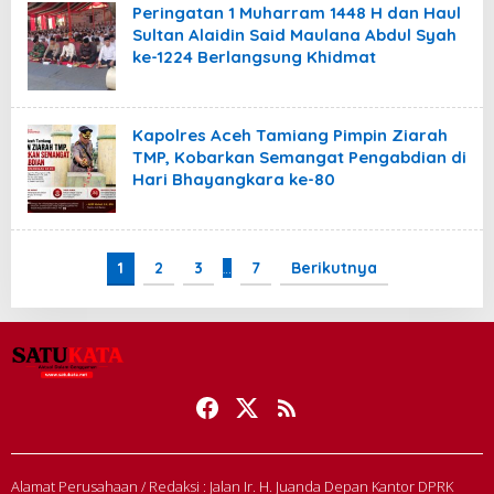
Peringatan 1 Muharram 1448 H dan Haul
Sultan Alaidin Said Maulana Abdul Syah
ke-1224 Berlangsung Khidmat
Kapolres Aceh Tamiang Pimpin Ziarah
TMP, Kobarkan Semangat Pengabdian di
Hari Bhayangkara ke-80
1
2
3
…
7
Berikutnya
Alamat Perusahaan / Redaksi : Jalan Ir. H. Juanda Depan Kantor DPRK