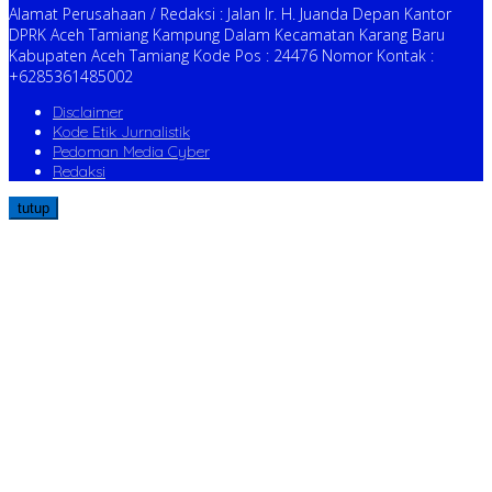
Alamat Perusahaan / Redaksi : Jalan Ir. H. Juanda Depan Kantor
DPRK Aceh Tamiang Kampung Dalam Kecamatan Karang Baru
Kabupaten Aceh Tamiang Kode Pos : 24476 Nomor Kontak :
+6285361485002
Disclaimer
Kode Etik Jurnalistik
Pedoman Media Cyber
Redaksi
tutup