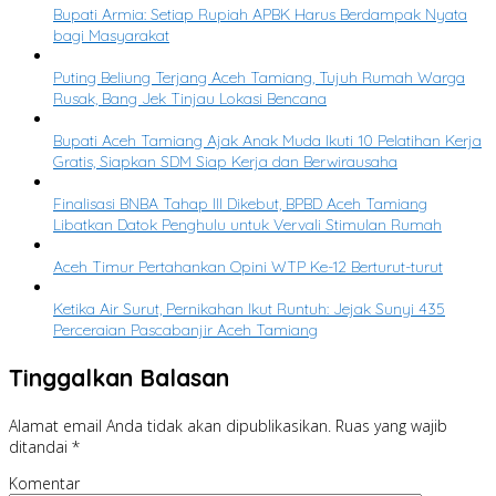
Bupati Armia: Setiap Rupiah APBK Harus Berdampak Nyata
bagi Masyarakat
Puting Beliung Terjang Aceh Tamiang, Tujuh Rumah Warga
Rusak, Bang Jek Tinjau Lokasi Bencana
Bupati Aceh Tamiang Ajak Anak Muda Ikuti 10 Pelatihan Kerja
Gratis, Siapkan SDM Siap Kerja dan Berwirausaha
Finalisasi BNBA Tahap III Dikebut, BPBD Aceh Tamiang
Libatkan Datok Penghulu untuk Vervali Stimulan Rumah
Aceh Timur Pertahankan Opini WTP Ke-12 Berturut-turut
Ketika Air Surut, Pernikahan Ikut Runtuh: Jejak Sunyi 435
Perceraian Pascabanjir Aceh Tamiang
Tinggalkan Balasan
Alamat email Anda tidak akan dipublikasikan.
Ruas yang wajib
ditandai
*
Komentar