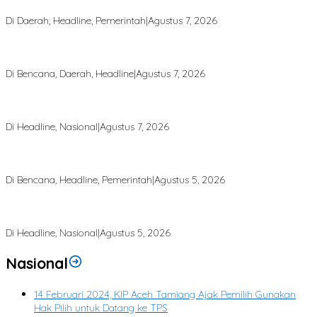
Masyarakat
Di Daerah, Headline, Pemerintah
|
Agustus 7, 2026
Puting Beliung Terjang Aceh Tamiang, Tujuh Rumah Warga Rusak,
Bang Jek Tinjau Lokasi Bencana
Di Bencana, Daerah, Headline
|
Agustus 7, 2026
Rp 2,5 Triliun Dana Kementan untuk Bencana, Pemerintah Aceh
kelola Rp 9,7 Miliar
Di Headline, Nasional
|
Agustus 7, 2026
Finalisasi BNBA Tahap III Dikebut, BPBD Aceh Tamiang Libatkan
Datok Penghulu untuk Vervali Stimulan Rumah
Di Bencana, Headline, Pemerintah
|
Agustus 5, 2026
Bupati Aceh Tamiang Desak Pusat Segera Normalisasi Sungai, Cegah
Banjir Berulang
Di Headline, Nasional
|
Agustus 5, 2026
Nasional
14 Februari 2024, KIP Aceh Tamiang Ajak Pemilih Gunakan
Hak Pilih untuk Datang ke TPS