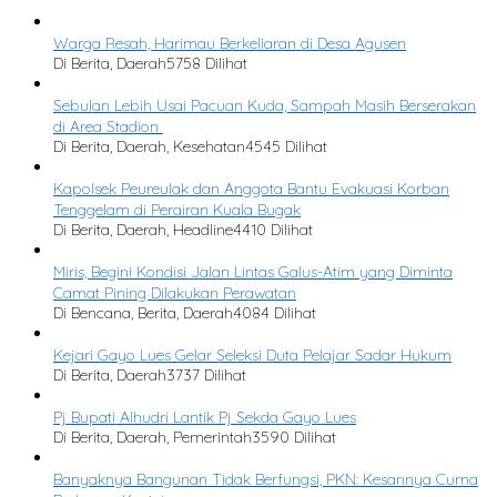
Warga Resah, Harimau Berkeliaran di Desa Agusen
Di Berita, Daerah
5758 Dilihat
Sebulan Lebih Usai Pacuan Kuda, Sampah Masih Berserakan
di Area Stadion
Di Berita, Daerah, Kesehatan
4545 Dilihat
Kapolsek Peureulak dan Anggota Bantu Evakuasi Korban
Tenggelam di Perairan Kuala Bugak
Di Berita, Daerah, Headline
4410 Dilihat
Miris, Begini Kondisi Jalan Lintas Galus-Atim yang Diminta
Camat Pining Dilakukan Perawatan
Di Bencana, Berita, Daerah
4084 Dilihat
Kejari Gayo Lues Gelar Seleksi Duta Pelajar Sadar Hukum
Di Berita, Daerah
3737 Dilihat
Pj Bupati Alhudri Lantik Pj Sekda Gayo Lues
Di Berita, Daerah, Pemerintah
3590 Dilihat
Banyaknya Bangunan Tidak Berfungsi, PKN: Kesannya Cuma