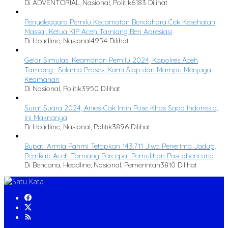
Di ADVENTORIAL, Nasional, Politik
6183 Dilihat
Penyeleggara Pemilu Kecamatan Bendahara Cek Kesehatan
Massal, Ketua KIP Aceh Tamiang Beri Apresiasi
Di Headline, Nasional
4954 Dilihat
Gelar Simulasi Keamanan Pemilu 2024, Kapolres Aceh
Tamiang : Selama Proses, Kami Siap dan Mampu Menjaga
Keamanan
Di Nasional, Politik
3950 Dilihat
Surat Suara 2024, Anies-Cak Imin Pose Khas Sapa Indonesia,
Ini Maknanya
Di Headline, Nasional, Politik
3896 Dilihat
Bupati Armia Pahmi Tetapkan 143.711 Jiwa Penerima Jadup,
Pemkab Aceh Tamiang Percepat Pemulihan Pascabencana
Di Bencana, Headline, Nasional, Pemerintah
3810 Dilihat