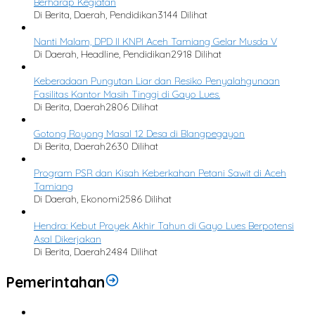
Berharap Kegiatan
Di Berita, Daerah, Pendidikan
3144 Dilihat
Nanti Malam, DPD II KNPI Aceh Tamiang Gelar Musda V
Di Daerah, Headline, Pendidikan
2918 Dilihat
Keberadaan Pungutan Liar dan Resiko Penyalahgunaan
Fasilitas Kantor Masih Tinggi di Gayo Lues.
Di Berita, Daerah
2806 Dilihat
Gotong Royong Masal 12 Desa di Blangpegayon
Di Berita, Daerah
2630 Dilihat
Program PSR dan Kisah Keberkahan Petani Sawit di Aceh
Tamiang
Di Daerah, Ekonomi
2586 Dilihat
Hendra: Kebut Proyek Akhir Tahun di Gayo Lues Berpotensi
Asal Dikerjakan
Di Berita, Daerah
2484 Dilihat
Pemerintahan