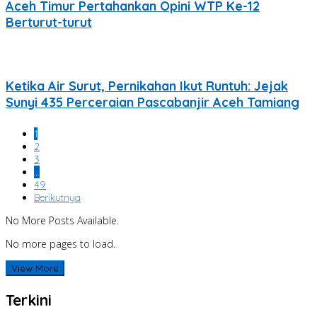
Aceh Timur Pertahankan Opini WTP Ke-12
Berturut-turut
Ketika Air Surut, Pernikahan Ikut Runtuh: Jejak
Sunyi 435 Perceraian Pascabanjir Aceh Tamiang
1
2
3
…
49
Berikutnya
No More Posts Available.
No more pages to load.
View More
Terkini