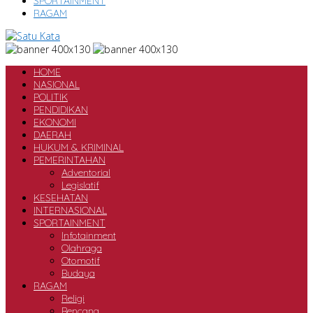
SPORTAINMENT
RAGAM
HOME
NASIONAL
POLITIK
PENDIDIKAN
EKONOMI
DAERAH
HUKUM & KRIMINAL
PEMERINTAHAN
Adventorial
Legislatif
KESEHATAN
INTERNASIONAL
SPORTAINMENT
Infotainment
Olahraga
Otomotif
Budaya
RAGAM
Religi
Bencana