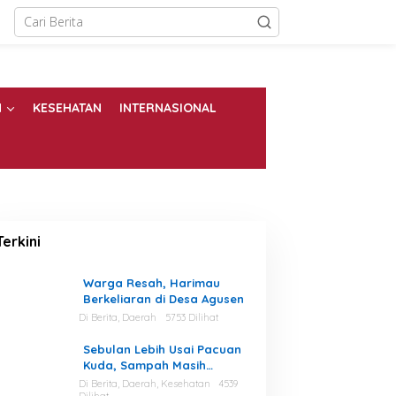
N
KESEHATAN
INTERNASIONAL
Terkini
Warga Resah, Harimau
Berkeliaran di Desa Agusen
Di Berita, Daerah
5753 Dilihat
Sebulan Lebih Usai Pacuan
Kuda, Sampah Masih
Berserakan di Area Stadion
Di Berita, Daerah, Kesehatan
4539