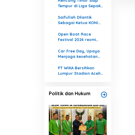
1
Rencong Timur Siap
i
Tempur di Liga Sepak
u
Takraw Indonesia, PSTI
n
2
Aceh Bidik Tiga Besar
Saifullah Dilantik
t
Sebagai Ketua KONI
u
Kota Langsa Masa
k
3
Bakti 2025–2029
Open Boat Race
:
Festival 2026 resmi
berakhir
4
Car Free Day, Upaya
Menjaga kesehatan
Serta Memperkuat
5
Kebersamaan
PT WIKA Bersihkan
Lumpur Stadion Aceh
Tamiang, Kadispora:
Aktivitas Olahraga
Segera Normal
Politik dan Hukum