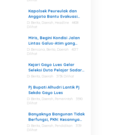
Dilihat
Kapolsek Peureulak dan
Anggota Bantu Evakuasi
Korban Tenggelam di
Di Berita, Daerah, Headline
4408
Dilihat
Perairan Kuala Bugak
Miris, Begini Kondisi Jalan
Lintas Galus-Atim yang
Diminta Camat Pining
Di Bencana, Berita, Daerah
4077
Dilihat
Dilakukan Perawatan
Kejari Gayo Lues Gelar
Seleksi Duta Pelajar Sadar
Hukum
Di Berita, Daerah
3736 Dilihat
Pj Bupati Alhudri Lantik Pj
Sekda Gayo Lues
Di Berita, Daerah, Pemerintah
3590
Dilihat
Banyaknya Bangunan Tidak
Berfungsi, PKN: Kesannya
Cuma Berharap Kegiatan
Di Berita, Daerah, Pendidikan
3139
Dilihat