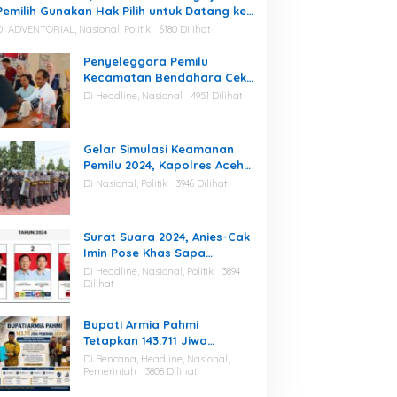
Pemilih Gunakan Hak Pilih untuk Datang ke
TPS
Di ADVENTORIAL, Nasional, Politik
6180 Dilihat
Penyeleggara Pemilu
Kecamatan Bendahara Cek
Kesehatan Massal, Ketua
Di Headline, Nasional
4951 Dilihat
KIP Aceh Tamiang Beri
Apresiasi
Gelar Simulasi Keamanan
Pemilu 2024, Kapolres Aceh
Tamiang : Selama Proses,
Di Nasional, Politik
3946 Dilihat
Kami Siap dan Mampu
Menjaga Keamanan
Surat Suara 2024, Anies-Cak
Imin Pose Khas Sapa
Indonesia, Ini Maknanya
Di Headline, Nasional, Politik
3894
Dilihat
Bupati Armia Pahmi
Tetapkan 143.711 Jiwa
Penerima Jadup, Pemkab
Di Bencana, Headline, Nasional,
Aceh Tamiang Percepat
Pemerintah
3808 Dilihat
Pemulihan Pascabencana