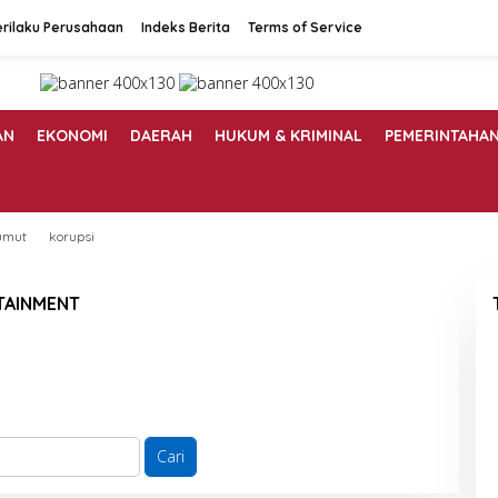
rilaku Perusahaan
Indeks Berita
Terms of Service
AN
EKONOMI
DAERAH
HUKUM & KRIMINAL
PEMERINTAHA
umut
korupsi
TAINMENT
ak ada yang ditemukan
nya kami tidak dapat menemukan yang Anda cari. Mungkin
ian dapat membantu.