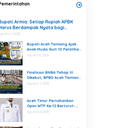
Pemerintahan
Bupati Armia: Setiap Rupiah APBK
Harus Berdampak Nyata bagi
Masyarakat
Agustus 7, 2026
Bupati Aceh Tamiang Ajak
Anak Muda Ikuti 10 Pelatihan
Kerja Gratis, Siapkan SDM
Agustus 6, 2026
Siap Kerja dan
Berwirausaha
Finalisasi BNBA Tahap III
Dikebut, BPBD Aceh Tamiang
Libatkan Datok Penghulu
Agustus 5, 2026
untuk Vervali Stimulan
Rumah
Aceh Timur Pertahankan
Opini WTP Ke-12 Berturut-
turut
Agustus 4, 2026