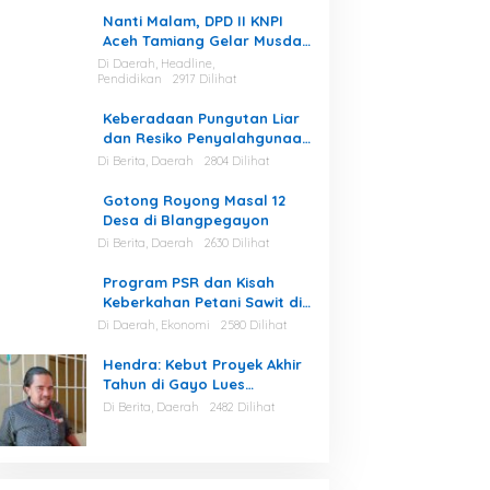
Nanti Malam, DPD II KNPI
Aceh Tamiang Gelar Musda
V
Di Daerah, Headline,
Pendidikan
2917 Dilihat
Keberadaan Pungutan Liar
dan Resiko Penyalahgunaan
Fasilitas Kantor Masih Tinggi
Di Berita, Daerah
2804 Dilihat
di Gayo Lues.
Gotong Royong Masal 12
Desa di Blangpegayon
Di Berita, Daerah
2630 Dilihat
Program PSR dan Kisah
Keberkahan Petani Sawit di
Aceh Tamiang
Di Daerah, Ekonomi
2580 Dilihat
Hendra: Kebut Proyek Akhir
Tahun di Gayo Lues
Berpotensi Asal Dikerjakan
Di Berita, Daerah
2482 Dilihat