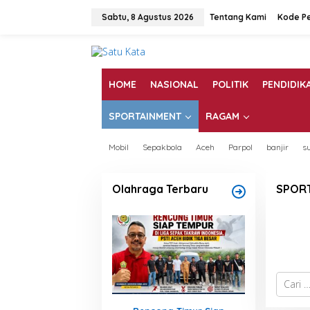
L
e
Sabtu, 8 Agustus 2026
Tentang Kami
Kode Pe
w
a
t
i
k
HOME
NASIONAL
POLITIK
PENDIDIK
e
k
SPORTAINMENT
RAGAM
o
n
t
Mobil
Sepakbola
Aceh
Parpol
banjir
s
e
n
Olahraga Terbaru
SPOR
Tid
Seperti
pencar
C
a
r