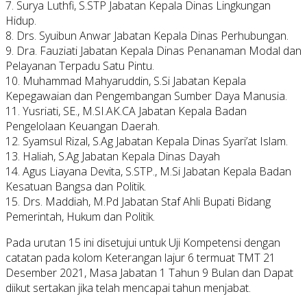
7. Surya Luthfi, S.STP Jabatan Kepala Dinas Lingkungan
Hidup.
8. Drs. Syuibun Anwar Jabatan Kepala Dinas Perhubungan.
9. Dra. Fauziati Jabatan Kepala Dinas Penanaman Modal dan
Pelayanan Terpadu Satu Pintu.
10. Muhammad Mahyaruddin, S.Si Jabatan Kepala
Kepegawaian dan Pengembangan Sumber Daya Manusia.
11. Yusriati, SE., M.SI.AK.CA Jabatan Kepala Badan
Pengelolaan Keuangan Daerah.
12. Syamsul Rizal, S.Ag Jabatan Kepala Dinas Syari’at Islam.
13. Haliah, S.Ag Jabatan Kepala Dinas Dayah
14. Agus Liayana Devita, S.STP., M.Si Jabatan Kepala Badan
Kesatuan Bangsa dan Politik.
15. Drs. Maddiah, M.Pd Jabatan Staf Ahli Bupati Bidang
Pemerintah, Hukum dan Politik.
Pada urutan 15 ini disetujui untuk Uji Kompetensi dengan
catatan pada kolom Keterangan lajur 6 termuat TMT 21
Desember 2021, Masa Jabatan 1 Tahun 9 Bulan dan Dapat
diikut sertakan jika telah mencapai tahun menjabat.