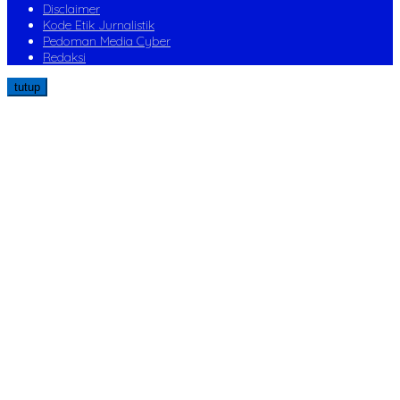
Disclaimer
Kode Etik Jurnalistik
Pedoman Media Cyber
Redaksi
tutup