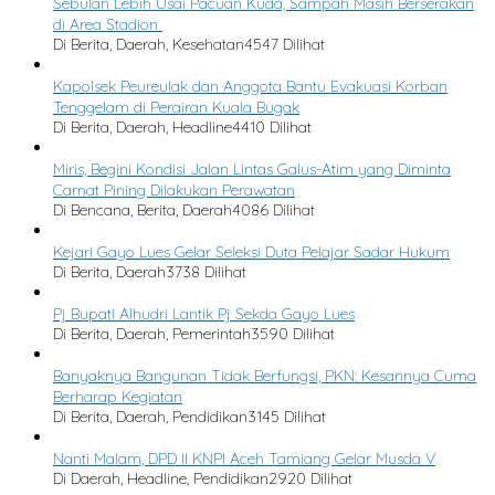
Sebulan Lebih Usai Pacuan Kuda, Sampah Masih Berserakan
di Area Stadion
Di Berita, Daerah, Kesehatan
4547 Dilihat
Kapolsek Peureulak dan Anggota Bantu Evakuasi Korban
Tenggelam di Perairan Kuala Bugak
Di Berita, Daerah, Headline
4410 Dilihat
Miris, Begini Kondisi Jalan Lintas Galus-Atim yang Diminta
Camat Pining Dilakukan Perawatan
Di Bencana, Berita, Daerah
4086 Dilihat
Kejari Gayo Lues Gelar Seleksi Duta Pelajar Sadar Hukum
Di Berita, Daerah
3738 Dilihat
Pj Bupati Alhudri Lantik Pj Sekda Gayo Lues
Di Berita, Daerah, Pemerintah
3590 Dilihat
Banyaknya Bangunan Tidak Berfungsi, PKN: Kesannya Cuma
Berharap Kegiatan
Di Berita, Daerah, Pendidikan
3145 Dilihat
Nanti Malam, DPD II KNPI Aceh Tamiang Gelar Musda V
Di Daerah, Headline, Pendidikan
2920 Dilihat