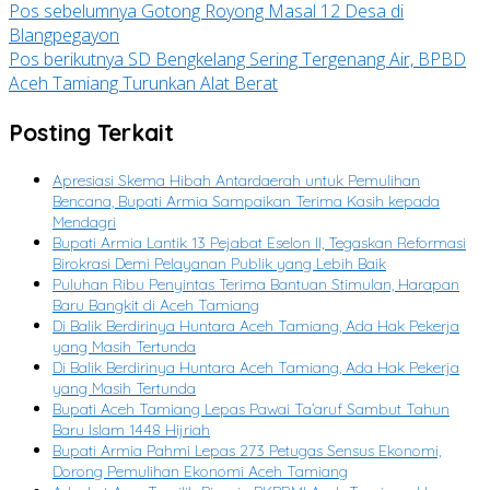
Pos sebelumnya
Gotong Royong Masal 12 Desa di
Blangpegayon
Pos berikutnya
SD Bengkelang Sering Tergenang Air, BPBD
Aceh Tamiang Turunkan Alat Berat
Posting Terkait
Apresiasi Skema Hibah Antardaerah untuk Pemulihan
Bencana, Bupati Armia Sampaikan Terima Kasih kepada
Mendagri
Bupati Armia Lantik 13 Pejabat Eselon II, Tegaskan Reformasi
Birokrasi Demi Pelayanan Publik yang Lebih Baik
Puluhan Ribu Penyintas Terima Bantuan Stimulan, Harapan
Baru Bangkit di Aceh Tamiang
Di Balik Berdirinya Huntara Aceh Tamiang, Ada Hak Pekerja
yang Masih Tertunda
Di Balik Berdirinya Huntara Aceh Tamiang, Ada Hak Pekerja
yang Masih Tertunda
Bupati Aceh Tamiang Lepas Pawai Ta’aruf Sambut Tahun
Baru Islam 1448 Hijriah
Bupati Armia Pahmi Lepas 273 Petugas Sensus Ekonomi,
Dorong Pemulihan Ekonomi Aceh Tamiang