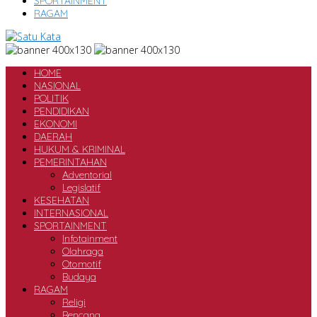
SPORTAINMENT
RAGAM
HOME
NASIONAL
POLITIK
PENDIDIKAN
EKONOMI
DAERAH
HUKUM & KRIMINAL
PEMERINTAHAN
Adventorial
Legislatif
KESEHATAN
INTERNASIONAL
SPORTAINMENT
Infotainment
Olahraga
Otomotif
Budaya
RAGAM
Religi
Bencana