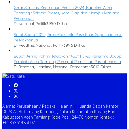
Gelar Simulasi Keamanan Pemilu 2024, Kapolres Aceh
Tamiang : Selama Proses, Kami Siap dan Mampu Menjaga
Keamanan
Di Nasional, Politik
3950 Dilihat
Surat Suara 2024, Anies-Cak Imin Pose Khas Sapa Indonesia,
Ini Maknanya
Di Headline, Nasional, Politik
3896 Dilihat
Bupati Armia Pahmi Tetapkan 143.711 Jiwa Penerima Jadup,
Pemkab Aceh Tamiang Percepat Pemulihan Pascabencana
Di Bencana, Headline, Nasional, Pemerintah
3810 Dilihat
Alamat Perusahaan / Redaksi : Jalan Ir. H. Juanda Depan Kantor
DPRK Aceh Tamiang Kampung Dalam Kecamatan Karang Baru
Kabupaten Aceh Tamiang Kode Pos : 24476 Nomor Kontak :
+6285361485002