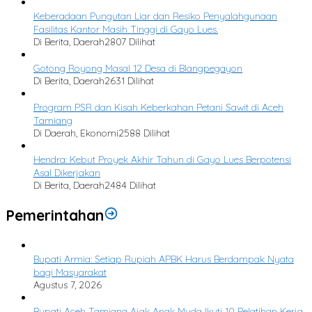
Keberadaan Pungutan Liar dan Resiko Penyalahgunaan
Fasilitas Kantor Masih Tinggi di Gayo Lues.
Di Berita, Daerah
2807 Dilihat
Gotong Royong Masal 12 Desa di Blangpegayon
Di Berita, Daerah
2631 Dilihat
Program PSR dan Kisah Keberkahan Petani Sawit di Aceh
Tamiang
Di Daerah, Ekonomi
2588 Dilihat
Hendra: Kebut Proyek Akhir Tahun di Gayo Lues Berpotensi
Asal Dikerjakan
Di Berita, Daerah
2484 Dilihat
Pemerintahan
Bupati Armia: Setiap Rupiah APBK Harus Berdampak Nyata
bagi Masyarakat
Agustus 7, 2026
Bupati Aceh Tamiang Ajak Anak Muda Ikuti 10 Pelatihan Kerja