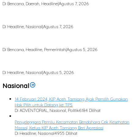
Di Bencana, Daerah, Headline
|
Agustus 7, 2026
Rp 2,5 Triliun Dana Kementan untuk Bencana, Pemerintah Aceh
kelola Rp 9,7 Miliar
Di Headline, Nasional
|
Agustus 7, 2026
Finalisasi BNBA Tahap III Dikebut, BPBD Aceh Tamiang Libatkan
Datok Penghulu untuk Vervali Stimulan Rumah
Di Bencana, Headline, Pemerintah
|
Agustus 5, 2026
Bupati Aceh Tamiang Desak Pusat Segera Normalisasi Sungai, Cegah
Banjir Berulang
Di Headline, Nasional
|
Agustus 5, 2026
Nasional
14 Februari 2024, KIP Aceh Tamiang Ajak Pemilih Gunakan
Hak Pilih untuk Datang ke TPS
Di ADVENTORIAL, Nasional, Politik
6184 Dilihat
Penyeleggara Pemilu Kecamatan Bendahara Cek Kesehatan
Massal, Ketua KIP Aceh Tamiang Beri Apresiasi
Di Headline, Nasional
4955 Dilihat