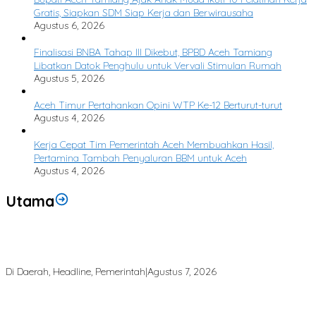
Gratis, Siapkan SDM Siap Kerja dan Berwirausaha
Agustus 6, 2026
Finalisasi BNBA Tahap III Dikebut, BPBD Aceh Tamiang
Libatkan Datok Penghulu untuk Vervali Stimulan Rumah
Agustus 5, 2026
Aceh Timur Pertahankan Opini WTP Ke-12 Berturut-turut
Agustus 4, 2026
Kerja Cepat Tim Pemerintah Aceh Membuahkan Hasil,
Pertamina Tambah Penyaluran BBM untuk Aceh
Agustus 4, 2026
Utama
Bupati Armia: Setiap Rupiah APBK Harus Berdampak Nyata bagi
Masyarakat
Di Daerah, Headline, Pemerintah
|
Agustus 7, 2026
Puting Beliung Terjang Aceh Tamiang, Tujuh Rumah Warga Rusak,
Bang Jek Tinjau Lokasi Bencana