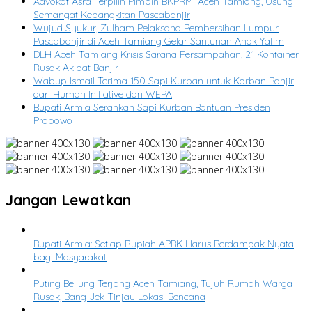
Advokat Asra Terpilih Pimpin BKPRMI Aceh Tamiang, Usung
Semangat Kebangkitan Pascabanjir
Wujud Syukur, Zulham Pelaksana Pembersihan Lumpur
Pascabanjir di Aceh Tamiang Gelar Santunan Anak Yatim
DLH Aceh Tamiang Krisis Sarana Persampahan, 21 Kontainer
Rusak Akibat Banjir
Wabup Ismail Terima 150 Sapi Kurban untuk Korban Banjir
dari Human Initiative dan WEPA
Bupati Armia Serahkan Sapi Kurban Bantuan Presiden
Prabowo
Jangan Lewatkan
Bupati Armia: Setiap Rupiah APBK Harus Berdampak Nyata
bagi Masyarakat
Puting Beliung Terjang Aceh Tamiang, Tujuh Rumah Warga
Rusak, Bang Jek Tinjau Lokasi Bencana