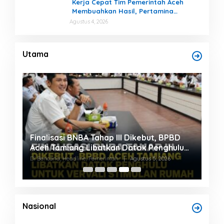
Kerja Cepat Tim Pemerintah Aceh
Membuahkan Hasil, Pertamina
Tambah Penyaluran BBM untuk Aceh
Agustus 4, 2026
,7
Utama
Finalisasi BNBA Tahap III Dikebut, BPBD
Bup
Aceh Tamiang Libatkan Datok Penghulu
Nor
untuk Vervali Stimulan Rumah
Ber
Di Bencana, Headline, Pemerintah
|
Agustus 5, 2026
Di He
Nasional