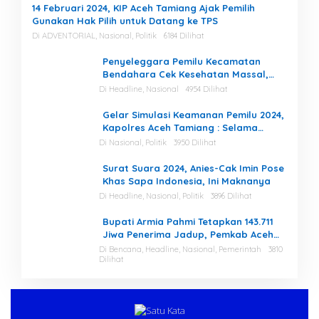
14 Februari 2024, KIP Aceh Tamiang Ajak Pemilih
Gunakan Hak Pilih untuk Datang ke TPS
Di ADVENTORIAL, Nasional, Politik
6184 Dilihat
Penyeleggara Pemilu Kecamatan
Bendahara Cek Kesehatan Massal,
Ketua KIP Aceh Tamiang Beri Apresiasi
Di Headline, Nasional
4954 Dilihat
Gelar Simulasi Keamanan Pemilu 2024,
Kapolres Aceh Tamiang : Selama
Proses, Kami Siap dan Mampu
Di Nasional, Politik
3950 Dilihat
Menjaga Keamanan
Surat Suara 2024, Anies-Cak Imin Pose
Khas Sapa Indonesia, Ini Maknanya
Di Headline, Nasional, Politik
3896 Dilihat
Bupati Armia Pahmi Tetapkan 143.711
Jiwa Penerima Jadup, Pemkab Aceh
Tamiang Percepat Pemulihan
Di Bencana, Headline, Nasional, Pemerintah
3810
Dilihat
Pascabencana