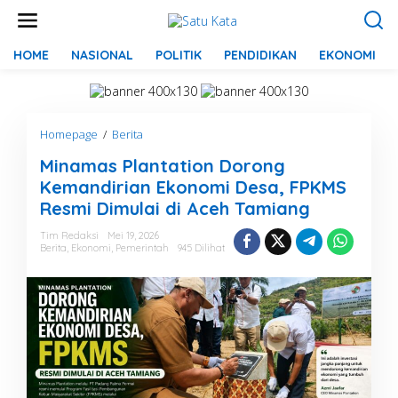
L
e
w
a
HOME
NASIONAL
POLITIK
PENDIDIKAN
EKONOMI
t
i
k
e
Homepage
/
Berita
M
k
i
o
Minamas Plantation Dorong
n
n
a
t
Kemandirian Ekonomi Desa, FPKMS
m
e
Resmi Dimulai di Aceh Tamiang
a
n
s
Tim Redaksi
Mei 19, 2026
P
Berita
,
Ekonomi
,
Pemerintah
945 Dilihat
l
a
n
t
a
t
i
o
n