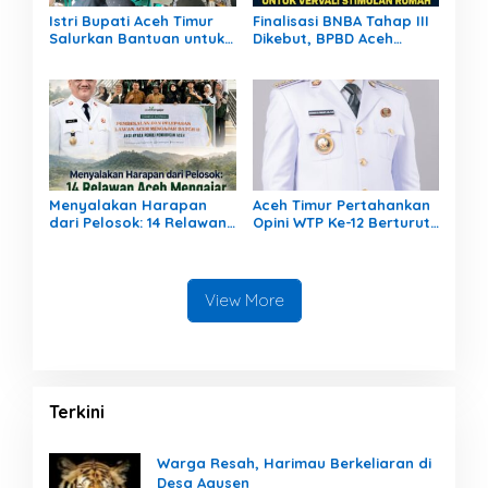
Istri Bupati Aceh Timur
Finalisasi BNBA Tahap III
Salurkan Bantuan untuk
Dikebut, BPBD Aceh
309 Guru Terdampak
Tamiang Libatkan Datok
Banjir di Peureulak
Penghulu untuk Vervali
Stimulan Rumah
Menyalakan Harapan
Aceh Timur Pertahankan
dari Pelosok: 14 Relawan
Opini WTP Ke-12 Berturut-
Aceh Mengajar Mengabdi
turut
di Pedalaman Aceh
Tamiang
View More
Terkini
Warga Resah, Harimau Berkeliaran di
Desa Agusen