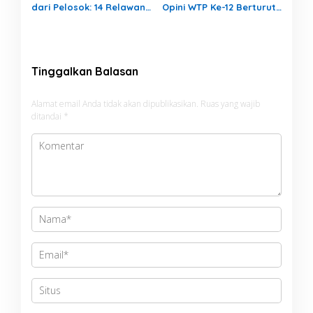
dari Pelosok: 14 Relawan
Opini WTP Ke-12 Berturut-
Aceh Mengajar Mengabdi
turut
di Pedalaman Aceh
Tamiang
Tinggalkan Balasan
Alamat email Anda tidak akan dipublikasikan.
Ruas yang wajib
ditandai
*