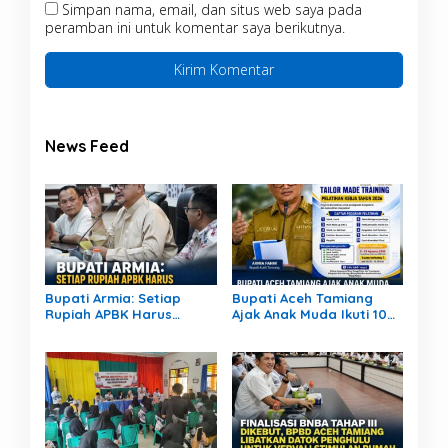
Simpan nama, email, dan situs web saya pada
peramban ini untuk komentar saya berikutnya.
News Feed
Bupati Armia: Setiap
Bupati Aceh Tamiang
Rupiah APBK Harus
Ajak Anak Muda Ikuti 10
Berdampak Nyata bagi
Pelatihan Kerja Gratis,
Masyarakat
Siapkan SDM Siap Kerja
dan Berwirausaha