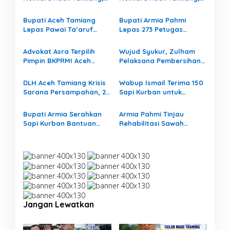
Ada Hak Pekerja yang
Ada Hak Pekerja yang
Masih Tertunda
Masih Tertunda
Bupati Aceh Tamiang
Bupati Armia Pahmi
Lepas Pawai Ta’aruf
Lepas 273 Petugas
Sambut Tahun Baru
Sensus Ekonomi, Dorong
Islam 1448 Hijriah
Pemulihan Ekonomi Aceh
Advokat Asra Terpilih
Wujud Syukur, Zulham
Tamiang
Pimpin BKPRMI Aceh
Pelaksana Pembersihan
Tamiang, Usung
Lumpur Pascabanjir di
Semangat Kebangkitan
Aceh Tamiang Gelar
DLH Aceh Tamiang Krisis
Wabup Ismail Terima 150
Pascabanjir
Santunan Anak Yatim
Sarana Persampahan, 21
Sapi Kurban untuk
Kontainer Rusak Akibat
Korban Banjir dari
Banjir
Human Initiative dan
Bupati Armia Serahkan
Armia Pahmi Tinjau
WEPA
Sapi Kurban Bantuan
Rehabilitasi Sawah
Presiden Prabowo
Pascabanjir, Asa Petani
Aceh Tamiang Mulai
Bangkit
Jangan Lewatkan