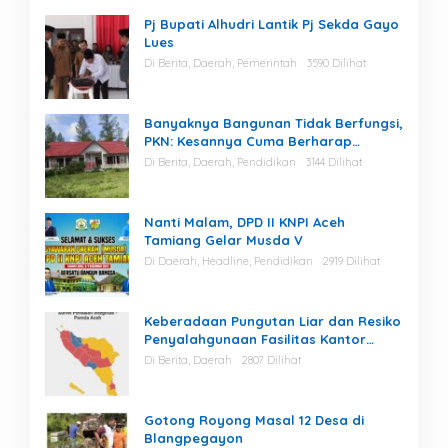
Pj Bupati Alhudri Lantik Pj Sekda Gayo
Lues
Di Berita, Daerah, Pemerintah
3590 Dilihat
Banyaknya Bangunan Tidak Berfungsi,
PKN: Kesannya Cuma Berharap
Kegiatan
Di Berita, Daerah, Pendidikan
3144 Dilihat
Nanti Malam, DPD II KNPI Aceh
Tamiang Gelar Musda V
Di Daerah, Headline, Pendidikan
2919 Dilihat
Keberadaan Pungutan Liar dan Resiko
Penyalahgunaan Fasilitas Kantor
Masih Tinggi di Gayo Lues.
Di Berita, Daerah
2807 Dilihat
Gotong Royong Masal 12 Desa di
Blangpegayon