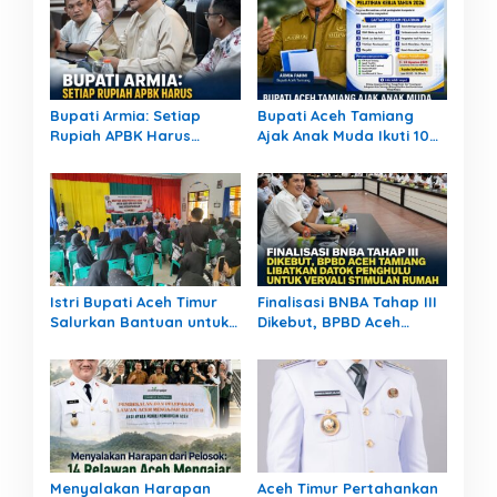
Bupati Armia: Setiap
Bupati Aceh Tamiang
Rupiah APBK Harus
Ajak Anak Muda Ikuti 10
Berdampak Nyata bagi
Pelatihan Kerja Gratis,
Masyarakat
Siapkan SDM Siap Kerja
dan Berwirausaha
Istri Bupati Aceh Timur
Finalisasi BNBA Tahap III
Salurkan Bantuan untuk
Dikebut, BPBD Aceh
309 Guru Terdampak
Tamiang Libatkan Datok
Banjir di Peureulak
Penghulu untuk Vervali
Stimulan Rumah
Menyalakan Harapan
Aceh Timur Pertahankan