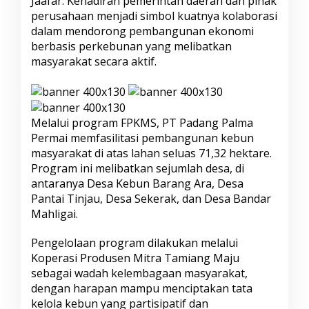
Jaafar. Kehadiran pemerintah daerah dan pihak
e
perusahaan menjadi simbol kuatnya kolaborasi
s
dalam mendorong pembangunan ekonomi
a
berbasis perkebunan yang melibatkan
,
F
masyarakat secara aktif.
P
K
M
S
R
Melalui program FPKMS, PT Padang Palma
e
Permai memfasilitasi pembangunan kebun
s
masyarakat di atas lahan seluas 71,32 hektare.
m
Program ini melibatkan sejumlah desa, di
i
D
antaranya Desa Kebun Barang Ara, Desa
i
Pantai Tinjau, Desa Sekerak, dan Desa Bandar
m
Mahligai.
u
l
Pengelolaan program dilakukan melalui
a
i
Koperasi Produsen Mitra Tamiang Maju
d
sebagai wadah kelembagaan masyarakat,
i
dengan harapan mampu menciptakan tata
A
kelola kebun yang partisipatif dan
c