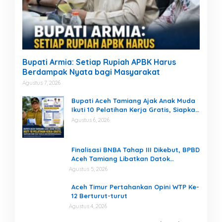
Bupati Armia: Setiap Rupiah APBK Harus
Berdampak Nyata bagi Masyarakat
Agustus 7, 2026
Bupati Aceh Tamiang Ajak Anak Muda
Ikuti 10 Pelatihan Kerja Gratis, Siapkan
SDM Siap Kerja dan Berwirausaha
Agustus 6, 2026
Finalisasi BNBA Tahap III Dikebut, BPBD
Aceh Tamiang Libatkan Datok
Penghulu untuk Vervali Stimulan
Agustus 5, 2026
Rumah
Aceh Timur Pertahankan Opini WTP Ke-
12 Berturut-turut
Agustus 4, 2026