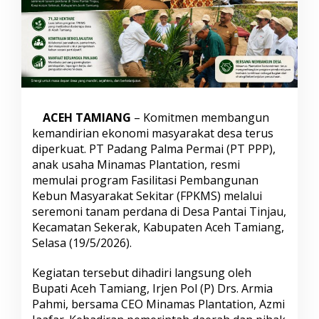
D
o
r
o
n
g
K
e
m
ACEH TAMIANG
– Komitmen membangun
a
kemandirian ekonomi masyarakat desa terus
n
diperkuat. PT Padang Palma Permai (PT PPP),
d
i
anak usaha Minamas Plantation, resmi
r
memulai program Fasilitasi Pembangunan
i
Kebun Masyarakat Sekitar (FPKMS) melalui
a
seremoni tanam perdana di Desa Pantai Tinjau,
n
E
Kecamatan Sekerak, Kabupaten Aceh Tamiang,
k
Selasa (19/5/2026).
o
n
Kegiatan tersebut dihadiri langsung oleh
o
Bupati Aceh Tamiang, Irjen Pol (P) Drs. Armia
m
i
Pahmi, bersama CEO Minamas Plantation, Azmi
D