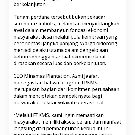
berkelanjutan.
e
h
T
Tanam perdana tersebut bukan sekadar
a
seremoni simbolis, melainkan menjadi langkah
m
awal dalam membangun fondasi ekonomi
i
masyarakat desa melalui pola kemitraan yang
a
n
berorientasi jangka panjang. Warga didorong
g
menjadi pelaku utama dalam pengelolaan
kebun sehingga manfaat ekonomi dapat
dirasakan secara luas dan berkelanjutan.
CEO Minamas Plantation, Azmi Jaafar,
menegaskan bahwa program FPKMS
merupakan bagian dari komitmen perusahaan
dalam menciptakan dampak nyata bagi
masyarakat sekitar wilayah operasional.
“Melalui FPKMS, kami ingin memastikan
masyarakat memiliki akses, peran, dan manfaat
langsung dari pembangunan kebun ini. Ini