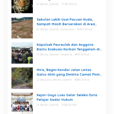
Di Berita, Daerah
5758 Dilihat
Sebulan Lebih Usai Pacuan Kuda,
Sampah Masih Berserakan di Area
Stadion
Di Berita, Daerah, Kesehatan
4545 Dilihat
Kapolsek Peureulak dan Anggota
Bantu Evakuasi Korban Tenggelam di
Perairan Kuala Bugak
Di Berita, Daerah, Headline
4410 Dilihat
Miris, Begini Kondisi Jalan Lintas
Galus-Atim yang Diminta Camat Pining
Dilakukan Perawatan
Di Bencana, Berita, Daerah
4086 Dilihat
Kejari Gayo Lues Gelar Seleksi Duta
Pelajar Sadar Hukum
Di Berita, Daerah
3738 Dilihat