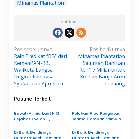
Minamas Plantation
Ikuti Kami
N
Pos sebelumnya
Pos berikutnya
Raih Predikat “BB” dari
Minamas Plantation
a
KemenPAN-RB,
Salurkan Bantuan
v
Walikota Langsa
Rp11,7 Miliar untuk
i
Ungkapkan Rasa
Korban Banjir Aceh
g
Syukur dan Apresiasi
Tamiang
a
s
Posting Terkait
i
p
Bupati Armia Lantik 13
Puluhan Ribu Penyintas
Pejabat Eselon II,
Terima Bantuan Stimulan,
o
Tegaskan Reformasi
Harapan Baru Bangkit di
s
Birokrasi Demi Pelayanan
Aceh Tamiang
Di Balik Berdirinya
Di Balik Berdirinya
Publik yang Lebih Baik
Huntara Aceh Tamiang,
Huntara Aceh Tamiang,