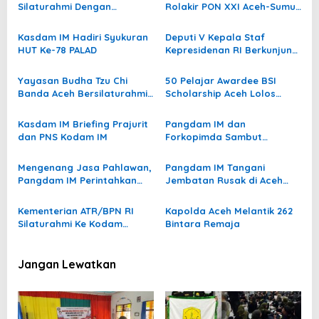
i
Silaturahmi Dengan
Rolakir PON XXI Aceh-Sumut
p
Pangdam IM
2024
o
Kasdam IM Hadiri Syukuran
Deputi V Kepala Staf
HUT Ke-78 PALAD
Kepresidenan RI Berkunjung
s
Ke Kodam IM
Yayasan Budha Tzu Chi
50 Pelajar Awardee BSI
Banda Aceh Bersilaturahmi
Scholarship Aceh Lolos
Ke Kodam Iskandar Muda
Masuk di PTN
Kasdam IM Briefing Prajurit
Pangdam IM dan
dan PNS Kodam IM
Forkopimda Sambut
Kedatangan Presiden RI
Mengenang Jasa Pahlawan,
Pangdam IM Tangani
Pangdam IM Perintahkan
Jembatan Rusak di Aceh
Korem 011/LW dan KOREM
Utara
012/TU Merenovasi Makam
Kementerian ATR/BPN RI
Kapolda Aceh Melantik 262
Silaturahmi Ke Kodam
Bintara Remaja
Iskandar Muda
Jangan Lewatkan