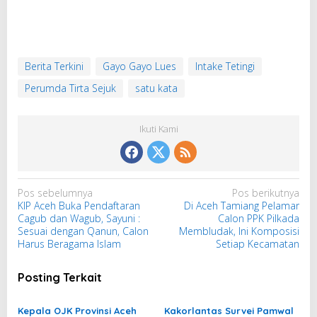
Berita Terkini
Gayo Gayo Lues
Intake Tetingi
Perumda Tirta Sejuk
satu kata
Ikuti Kami
N
Pos sebelumnya
Pos berikutnya
KIP Aceh Buka Pendaftaran
Di Aceh Tamiang Pelamar
a
Cagub dan Wagub, Sayuni :
Calon PPK Pilkada
v
Sesuai dengan Qanun, Calon
Membludak, Ini Komposisi
i
Harus Beragama Islam
Setiap Kecamatan
g
Posting Terkait
a
s
Kepala OJK Provinsi Aceh
Kakorlantas Survei Pamwal