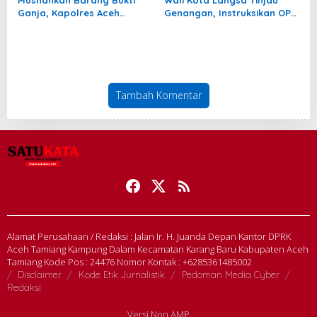
Musnahkan Barang Bukti
Wali Kota Langsa Tinjau
Ganja, Kapolres Aceh
Genangan, Instruksikan OPD
Selatan Tegaskan Komitmen
Tangani Cepat
Berantas Narkotika
Tambah Komentar
Alamat Perusahaan / Redaksi : Jalan Ir. H. Juanda Depan Kantor DPRK
Aceh Tamiang Kampung Dalam Kecamatan Karang Baru Kabupaten Aceh
Tamiang Kode Pos : 24476 Nomor Kontak : +6285361485002
Disclaimer
Kode Etik Jurnalistik
Pedoman Media Cyber
Redaksi
Versi Non AMP