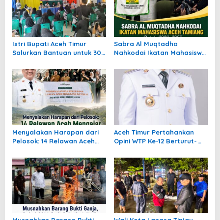
Istri Bupati Aceh Timur
Sabra Al Muqtadha
Salurkan Bantuan untuk 309
Nahkodai Ikatan Mahasiswa
Guru Terdampak Banjir di
Aceh Tamiang Periode 2026–
Peureulak
2027
Menyalakan Harapan dari
Aceh Timur Pertahankan
Pelosok: 14 Relawan Aceh
Opini WTP Ke-12 Berturut-
Mengajar Mengabdi di
turut
Pedalaman Aceh Tamiang