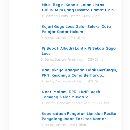
Miris, Begini Kondisi Jalan Lintas
Galus-Atim yang Diminta Camat Pining
Dilakukan Perawatan
Di Bencana, Berita, Daerah
4073 Dilihat
Kejari Gayo Lues Gelar Seleksi Duta
Pelajar Sadar Hukum
Di Berita, Daerah
3734 Dilihat
Pj Bupati Alhudri Lantik Pj Sekda Gayo
Lues
Di Berita, Daerah, Pemerintah
3589 Dilihat
Banyaknya Bangunan Tidak Berfungsi,
PKN: Kesannya Cuma Berharap
Kegiatan
Di Berita, Daerah, Pendidikan
3139 Dilihat
Nanti Malam, DPD II KNPI Aceh
Tamiang Gelar Musda V
Di Daerah, Headline, Pendidikan
2912 Dilihat
Keberadaan Pungutan Liar dan Resiko
Penyalahgunaan Fasilitas Kantor
Masih Tinggi di Gayo Lues.
Di Berita, Daerah
2803 Dilihat