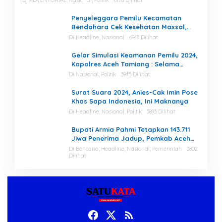
Penyeleggara Pemilu Kecamatan
Bendahara Cek Kesehatan Massal,
Ketua KIP Aceh Tamiang Beri Apresiasi
Di Headline, Nasional
4948 Dilihat
Gelar Simulasi Keamanan Pemilu 2024,
Kapolres Aceh Tamiang : Selama
Proses, Kami Siap dan Mampu
Di Nasional, Politik
3945 Dilihat
Menjaga Keamanan
Surat Suara 2024, Anies-Cak Imin Pose
Khas Sapa Indonesia, Ini Maknanya
Di Headline, Nasional, Politik
3893 Dilihat
Bupati Armia Pahmi Tetapkan 143.711
Jiwa Penerima Jadup, Pemkab Aceh
Tamiang Percepat Pemulihan
Di Bencana, Headline, Nasional, Pemerintah
3802
Dilihat
Pascabencana