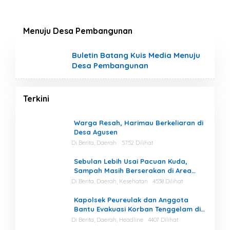
Menuju Desa Pembangunan
Buletin Batang Kuis Media Menuju
Desa Pembangunan
Terkini
Warga Resah, Harimau Berkeliaran di
Desa Agusen
Di Berita, Daerah
5752 Dilihat
Sebulan Lebih Usai Pacuan Kuda,
Sampah Masih Berserakan di Area
Stadion
Di Berita, Daerah, Kesehatan
4538 Dilihat
Kapolsek Peureulak dan Anggota
Bantu Evakuasi Korban Tenggelam di
Perairan Kuala Bugak
Di Berita, Daerah, Headline
4407 Dilihat