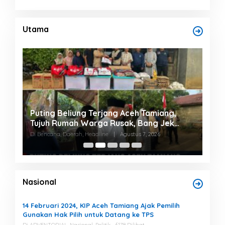
Utama
ang,
Rp 2,5 Triliun Dana Kementan untuk
 Jek
Bencana, Pemerintah Aceh kelola Rp 9,7
Miliar
Di Headline, Nasional
|
Agustus 7, 2026
Nasional
14 Februari 2024, KIP Aceh Tamiang Ajak Pemilih
Gunakan Hak Pilih untuk Datang ke TPS
Di ADVENTORIAL, Nasional, Politik
6178 Dilihat