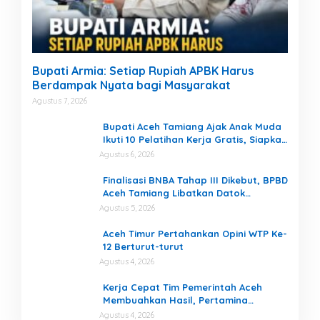
Bupati Armia: Setiap Rupiah APBK Harus
Berdampak Nyata bagi Masyarakat
Agustus 7, 2026
Bupati Aceh Tamiang Ajak Anak Muda
Ikuti 10 Pelatihan Kerja Gratis, Siapkan
SDM Siap Kerja dan Berwirausaha
Agustus 6, 2026
Finalisasi BNBA Tahap III Dikebut, BPBD
Aceh Tamiang Libatkan Datok
Penghulu untuk Vervali Stimulan
Agustus 5, 2026
Rumah
Aceh Timur Pertahankan Opini WTP Ke-
12 Berturut-turut
Agustus 4, 2026
Kerja Cepat Tim Pemerintah Aceh
Membuahkan Hasil, Pertamina
Tambah Penyaluran BBM untuk Aceh
Agustus 4, 2026