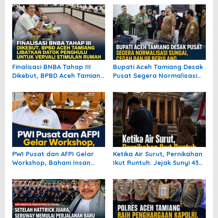
s
i
p
o
s
Finalisasi BNBA Tahap III
Bupati Aceh Tamiang Desak
Dikebut, BPBD Aceh Tamiang
Pusat Segera Normalisasi
Libatkan Datok Penghulu
Sungai, Cegah Banjir
untuk Vervali Stimulan
Berulang
Rumah
PWI Pusat dan AFPI Gelar
Ketika Air Surut, Pernikahan
Workshop, Bahani Insan
Ikut Runtuh: Jejak Sunyi 435
Pers tentang Industri
Perceraian Pascabanjir
Pendanaan Digital
Aceh Tamiang