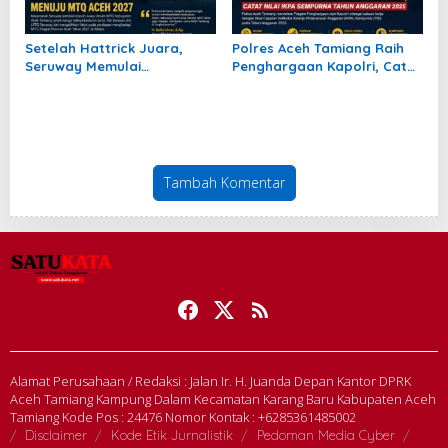
Setelah Hattrick Juara,
Polres Aceh Tamiang Raih
Seruway Memulai
Penghargaan Kapolri, Catat
Perjalanan Baru Menuju
Nilai IKPA Sempurna pada
MTQ Aceh 2027
Tahun Anggaran 2025
Tambah Komentar
Alamat Perusahaan / Redaksi : Jalan Ir. H. Juanda Depan Kantor DPRK
Aceh Tamiang Kampung Dalam Kecamatan Karang Baru Kabupaten Aceh
Tamiang Kode Pos : 24476 Nomor Kontak : +6285361485002
Disclaimer
Kode Etik Jurnalistik
Pedoman Media Cyber