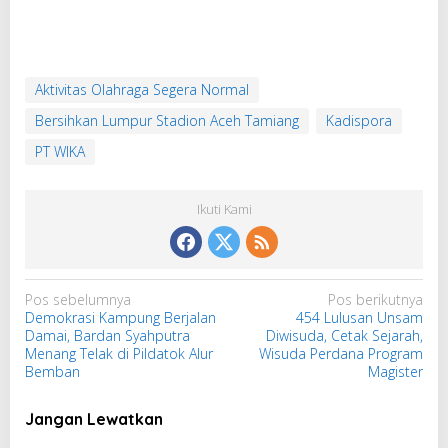
Aktivitas Olahraga Segera Normal
Bersihkan Lumpur Stadion Aceh Tamiang
Kadispora
PT WIKA
Ikuti Kami
N
Pos sebelumnya
Pos berikutnya
Demokrasi Kampung Berjalan
454 Lulusan Unsam
a
Damai, Bardan Syahputra
Diwisuda, Cetak Sejarah,
v
Menang Telak di Pildatok Alur
Wisuda Perdana Program
i
Bemban
Magister
g
Jangan Lewatkan
a