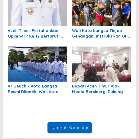
Aceh Timur Pertahankan
Wali Kota Langsa Tinjau
Opini WTP Ke-12 Berturut-
Genangan, Instruksikan OPD
turut
Tangani Cepat
47 Geuchik Kota Langsa
Bupati Aceh Timur Ajak
Resmi Dilantik, Wali Kota
Media Bersinergi Dukung
Tegaskan Larangan Ganti
Pembangunan Daerah
Perangkat Gampong
Tambah Komentar