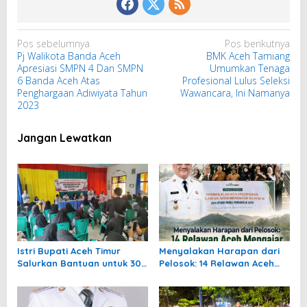
N
Pos sebelumnya
Pos berikutnya
Pj Walikota Banda Aceh
BMK Aceh Tamiang
a
Apresiasi SMPN 4 Dan SMPN
Umumkan Tenaga
v
6 Banda Aceh Atas
Profesional Lulus Seleksi
i
Penghargaan Adiwiyata Tahun
Wawancara, Ini Namanya
2023
g
a
Jangan Lewatkan
s
i
p
o
s
Istri Bupati Aceh Timur
Menyalakan Harapan dari
Salurkan Bantuan untuk 309
Pelosok: 14 Relawan Aceh
Guru Terdampak Banjir di
Mengajar Mengabdi di
Peureulak
Pedalaman Aceh Tamiang