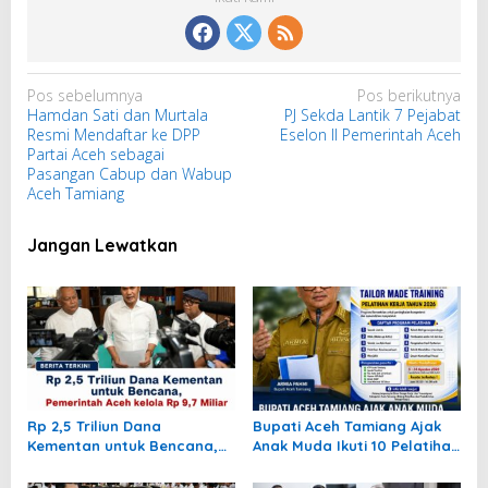
N
Pos sebelumnya
Pos berikutnya
Hamdan Sati dan Murtala
PJ Sekda Lantik 7 Pejabat
a
Resmi Mendaftar ke DPP
Eselon II Pemerintah Aceh
v
Partai Aceh sebagai
i
Pasangan Cabup dan Wabup
Aceh Tamiang
g
a
Jangan Lewatkan
s
i
p
o
s
Rp 2,5 Triliun Dana
Bupati Aceh Tamiang Ajak
Kementan untuk Bencana,
Anak Muda Ikuti 10 Pelatihan
Pemerintah Aceh kelola Rp
Kerja Gratis, Siapkan SDM
9,7 Miliar
Siap Kerja dan