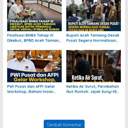
Berwirausaha
Finalisasi BNBA Tahap III
Bupati Aceh Tamiang Desak
Dikebut, BPBD Aceh Tamiang
Pusat Segera Normalisasi
Libatkan Datok Penghulu
Sungai, Cegah Banjir
untuk Vervali Stimulan
Berulang
Rumah
PWI Pusat dan AFPI Gelar
Ketika Air Surut, Pernikahan
Workshop, Bahani Insan
Ikut Runtuh: Jejak Sunyi 435
Pers tentang Industri
Perceraian Pascabanjir
Pendanaan Digital
Aceh Tamiang
Tambah Komentar