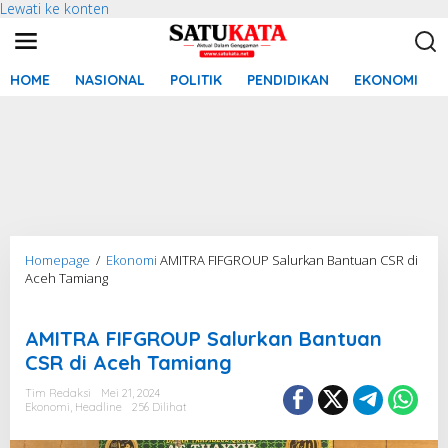
Lewati ke konten
HOME
NASIONAL
POLITIK
PENDIDIKAN
EKONOMI
Homepage
/
Ekonomi
AMITRA FIFGROUP Salurkan Bantuan CSR di
Aceh Tamiang
Lembaga Pembiayaan Syariah
AMITRA FIFGROUP Salurkan Bantuan
CSR di Aceh Tamiang
Tim Redaksi
Mei 21, 2024
Ekonomi
,
Headline
256 Dilihat