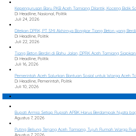
Kepengurusan Baru PKB Aceh Tamiang Dilantik, Koceng Bidik Sat
Di Headline, Nasional, Politik
Juli 24, 2026
Ditekan DPRK, PT SMI Akhirnya Bongkar Tiang Beton yang Berdir
Di Headline, Politik
Juli 22, 2026
Tiang Beton Berdiri di Bahu Jalan, DPRK Aceh Tamiang Siapkan
Di Headline, Politik
Juli 16, 2026
Pemerintah Aceh Salurkan Bantuan Sosial untuk Warga Aceh 
Di Headline, Pemerintah, Politik
Juli 10, 2026
Terbaru
Bupati Armia: Setiap Rupiah APBK Harus Berdampak Nyata ba
Agustus 7, 2026
Puting Beliung Terjang Aceh Tamiang, Tujuh Rumah Warga Rusa
Agustus 7, 2026