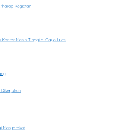
rharap Kegiatan
 Kantor Masih Tinggi di Gayo Lues.
ang
 Dikerjakan
gi Masyarakat