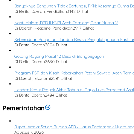
Banyaknya Bangunan Tidak Berfungsi, PKN: Kesannya Cuma Be
Di Berita, Daerah, Pendidikan
3142 Dilihat
Nanti Malam, DPD II KNPI Aceh Tamiang Gelar Musda V
Di Daerah, Headline, Pendidikan
2917 Dilihat
Keberadaan Pungutan Liar dan Resiko Penyalahgunaan Fasilitas
Di Berita, Daerah
2804 Dilihat
Gotong Royong Masal 12 Desa di Blangpegayon
Di Berita, Daerah
2630 Dilihat
Program PSR dan Kisah Keberkahan Petani Sawit di Aceh Tami
Di Daerah, Ekonomi
2581 Dilihat
Hendra: Kebut Proyek Akhir Tahun di Gayo Lues Berpotensi Asal
Di Berita, Daerah
2484 Dilihat
Pemerintahan
Bupati Armia: Setiap Rupiah APBK Harus Berdampak Nyata ba
Agustus 7, 2026