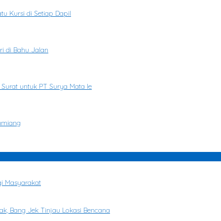
u Kursi di Setiap Dapil
i di Bahu Jalan
 Surat untuk PT Surya Mata Ie
Tamiang
gi Masyarakat
k, Bang Jek Tinjau Lokasi Bencana