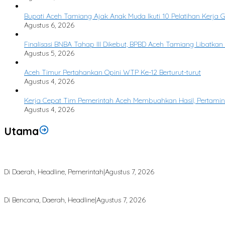
Bupati Aceh Tamiang Ajak Anak Muda Ikuti 10 Pelatihan Kerja 
Agustus 6, 2026
Finalisasi BNBA Tahap III Dikebut, BPBD Aceh Tamiang Libatka
Agustus 5, 2026
Aceh Timur Pertahankan Opini WTP Ke-12 Berturut-turut
Agustus 4, 2026
Kerja Cepat Tim Pemerintah Aceh Membuahkan Hasil, Pertam
Agustus 4, 2026
Utama
Bupati Armia: Setiap Rupiah APBK Harus Berdampak Nyata bagi Mas
Di Daerah, Headline, Pemerintah
|
Agustus 7, 2026
Puting Beliung Terjang Aceh Tamiang, Tujuh Rumah Warga Rusak, Ba
Di Bencana, Daerah, Headline
|
Agustus 7, 2026
Rp 2,5 Triliun Dana Kementan untuk Bencana, Pemerintah Aceh kelola R