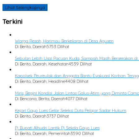
Lihat Selengkapnya
Terkini
Warga Resah, Harimau Berkeliaran di Desa Agusen
Di Berita, Daerah
5753 Dilihat
Sebulan Lebih Usai Pacuan Kuda, Sampah Masih Berserakan di
Di Berita, Daerah, Kesehatan
4539 Dilihat
Kapolsek Peureulak dan Anggota Bantu Evakuasi Korban Tengg
Di Berita, Daerah, Headline
4408 Dilihat
Miris, Begini Kondisi Jalan Lintas Galus-Atim yang Diminta Cam
Di Bencana, Berita, Daerah
4077 Dilihat
Kejari Gayo Lues Gelar Seleksi Duta Pelajar Sadar Hukum
Di Berita, Daerah
3737 Dilihat
Pj Bupati Alhudri Lantik Pj Sekda Gayo Lues
Di Berita, Daerah, Pemerintah
3590 Dilihat