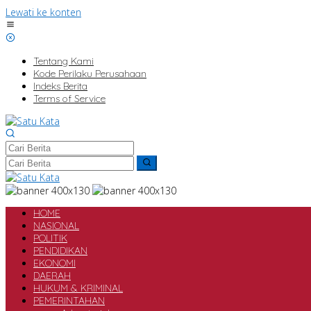
Lewati ke konten
Tentang Kami
Kode Perilaku Perusahaan
Indeks Berita
Terms of Service
HOME
NASIONAL
POLITIK
PENDIDIKAN
EKONOMI
DAERAH
HUKUM & KRIMINAL
PEMERINTAHAN