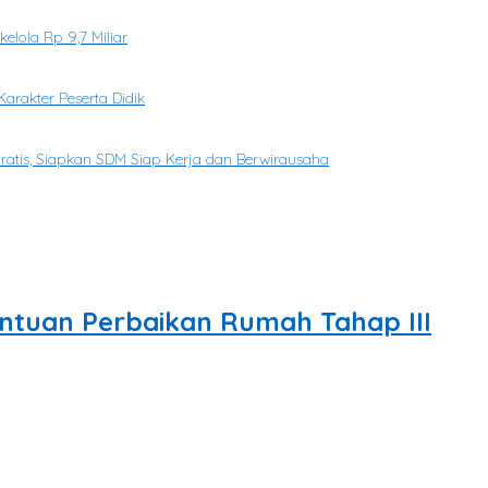
elola Rp 9,7 Miliar
rakter Peserta Didik
Gratis, Siapkan SDM Siap Kerja dan Berwirausaha
antuan Perbaikan Rumah Tahap III
bencana hidrometeorologi tahun