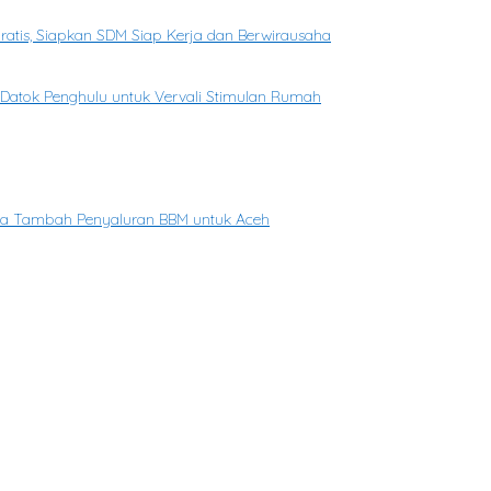
Gratis, Siapkan SDM Siap Kerja dan Berwirausaha
n Datok Penghulu untuk Vervali Stimulan Rumah
ina Tambah Penyaluran BBM untuk Aceh
yarakat
ng Jek Tinjau Lokasi Bencana
p 9,7 Miliar