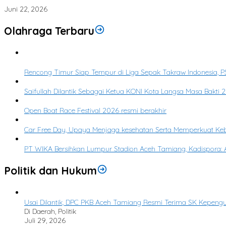
22.250 KK di Aceh Tamiang Terima Bantuan Perbaikan Rumah Tahap I
Juni 22, 2026
Olahraga Terbaru
1
Rencong Timur Siap Tempur di Liga Sepak Takraw Indonesia, PS
2
Saifullah Dilantik Sebagai Ketua KONI Kota Langsa Masa Bakti
3
Open Boat Race Festival 2026 resmi berakhir
4
Car Free Day, Upaya Menjaga kesehatan Serta Memperkuat K
5
PT WIKA Bersihkan Lumpur Stadion Aceh Tamiang, Kadispora: A
Politik dan Hukum
Usai Dilantik, DPC PKB Aceh Tamiang Resmi Terima SK Kepen
Di Daerah, Politik
Juli 29, 2026