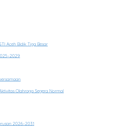
II
TI Aceh Bidik Tiga Besar
 2025–2029
ebersamaan
ktivitas Olahraga Segera Normal
gurusan 2026–2031