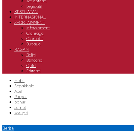
Adventorial
Legislatif
KESEHATAN
INTERNASIONAL
SPORTAINMENT
Infotainment
Olahraga
Otomotif
Budaya
RAGAM
Religi
Bencana
Opini
Editorial
Mobil
Sepakbola
Aceh
Parpol
banjir
sumut
korupsi
Berita