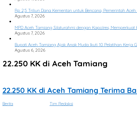
Rp 2,5 Triliun Dana Kementan untuk Bencana, Pemerintah Aceh k
Agustus 7, 2026
MPD Aceh Tamiang Silaturahmi dengan Kapolres, Memperkuat Ka
Agustus 7, 2026
Bupati Aceh Tamiang Ajak Anak Muda Ikuti 10 Pelatihan Kerja 
Agustus 6, 2026
22.250 KK di Aceh Tamiang
22.250 KK di Aceh Tamiang Terima B
Berita
|
Juni 22, 2026
oleh
Tim Redaksi
ACEH TAMIANG – Sebanyak 22.250 kepala keluarga (KK) terdampak 
Tidak Ada Lagi Postingan yang Tersedia.
Tidak ada lagi halaman untuk dimuat.