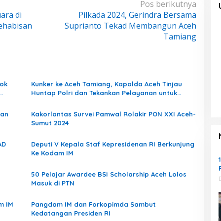
Sungai, Cegah Banjir Berulang
Pos berikutnya
Di Headline, Nasional
|
Agustus 5, 2026
ara di
Pilkada 2024, Gerindra Bersama
ehabisan
Suprianto Tekad Membangun Aceh
Tamiang
lok
Kunker ke Aceh Tamiang, Kapolda Aceh Tinjau
Huntap Polri dan Tekankan Pelayanan untuk
Masyarakat
gan
Kakorlantas Survei Pamwal Rolakir PON XXI Aceh-
Sumut 2024
AD
Deputi V Kepala Staf Kepresidenan RI Berkunjung
Ke Kodam IM
50 Pelajar Awardee BSI Scholarship Aceh Lolos
Masuk di PTN
am IM
Pangdam IM dan Forkopimda Sambut
Kedatangan Presiden RI