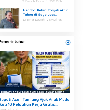
Aceh Tamiang
Di Daerah, Ekonomi
2578 Dilihat
Hendra: Kebut Proyek Akhir
Tahun di Gayo Lues
Berpotensi Asal Dikerjakan
Di Berita, Daerah
2479 Dilihat
Pemerintahan
Bupati Aceh Tamiang Ajak Anak Muda
Ikuti 10 Pelatihan Kerja Gratis,
Siapkan SDM Siap Kerja dan
Agustus 6, 2026