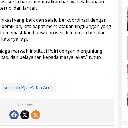
as, serta harus memastikan bahwa pelaksanaan
rtib, dan lancar.
ikasi yang baik dan selalu berkoordinasi dengan
n demikian, kita dapat menciptakan lingkungan yang
rta memastikan bahwa proses demokrasi berjalan
katanya lagi.
jaga marwah institusi Polri dengan menjunjung
ritas, dan pelayanan kepada masyarakat,” tutup
Sertijab PJU Polda Aceh
Ikuti Kami
Tahap III Dikebut,
Bupati Aceh Tamiang Desak
ang Libatkan
Pusat Segera Normalisasi
untuk Vervali
Pemerintah
|
Agustus 5,