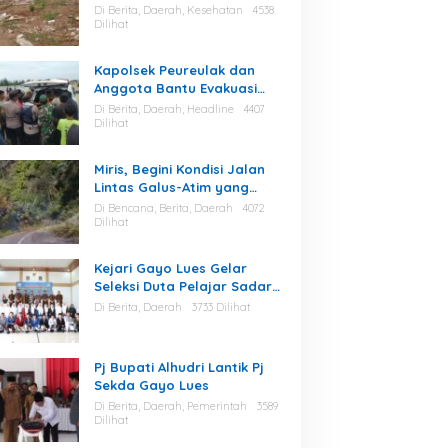
Berserakan di Area Stadion
Di Berita, Daerah, Kesehatan
4538
Dilihat
Kapolsek Peureulak dan
Anggota Bantu Evakuasi
Korban Tenggelam di
Di Berita, Daerah, Headline
4407
Perairan Kuala Bugak
Dilihat
Miris, Begini Kondisi Jalan
Lintas Galus-Atim yang
Diminta Camat Pining
Di Bencana, Berita, Daerah
4072
Dilakukan Perawatan
Dilihat
Kejari Gayo Lues Gelar
Seleksi Duta Pelajar Sadar
Hukum
Di Berita, Daerah
3733 Dilihat
Pj Bupati Alhudri Lantik Pj
Sekda Gayo Lues
Di Berita, Daerah, Pemerintah
3589
Dilihat