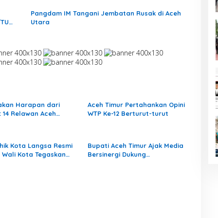
Pangdam IM Tangani Jembatan Rusak di Aceh
/TU
Utara
akan Harapan dari
Aceh Timur Pertahankan Opini
: 14 Relawan Aceh
WTP Ke-12 Berturut-turut
r Mengabdi di
man Aceh Tamiang
hik Kota Langsa Resmi
Bupati Aceh Timur Ajak Media
k, Wali Kota Tegaskan
Bersinergi Dukung
n Ganti Perangkat
Pembangunan Daerah
ng