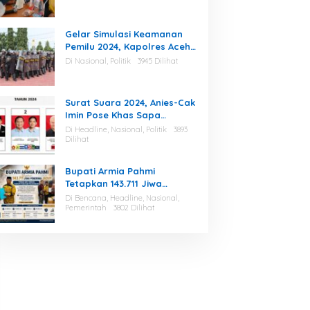
KIP Aceh Tamiang Beri
Apresiasi
Gelar Simulasi Keamanan
Pemilu 2024, Kapolres Aceh
Tamiang : Selama Proses,
Di Nasional, Politik
3945 Dilihat
Kami Siap dan Mampu
Menjaga Keamanan
Surat Suara 2024, Anies-Cak
Imin Pose Khas Sapa
Indonesia, Ini Maknanya
Di Headline, Nasional, Politik
3893
Dilihat
Bupati Armia Pahmi
Tetapkan 143.711 Jiwa
Penerima Jadup, Pemkab
Di Bencana, Headline, Nasional,
Aceh Tamiang Percepat
Pemerintah
3802 Dilihat
Pemulihan Pascabencana