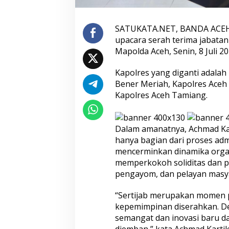
p
o
l
SATUKATA.NET, BANDA ACEH 
r
upacara serah terima jabatan 
e
Mapolda Aceh, Senin, 8 Juli 20
s
Kapolres yang diganti adalah 
Bener Meriah, Kapolres Aceh 
Kapolres Aceh Tamiang.
Dalam amanatnya, Achmad Kar
hanya bagian dari proses admi
mencerminkan dinamika organ
memperkokoh soliditas dan p
pengayom, dan pelayan masy
“Sertijab merupakan momen p
kepemimpinan diserahkan. D
semangat dan inovasi baru d
diemban,” kata Achmad Kartik