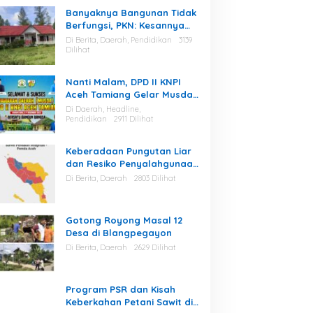
Banyaknya Bangunan Tidak
Berfungsi, PKN: Kesannya
Cuma Berharap Kegiatan
Di Berita, Daerah, Pendidikan
3139
Dilihat
Nanti Malam, DPD II KNPI
Aceh Tamiang Gelar Musda
V
Di Daerah, Headline,
Pendidikan
2911 Dilihat
Keberadaan Pungutan Liar
dan Resiko Penyalahgunaan
Fasilitas Kantor Masih Tinggi
Di Berita, Daerah
2803 Dilihat
di Gayo Lues.
Gotong Royong Masal 12
Desa di Blangpegayon
Di Berita, Daerah
2629 Dilihat
Program PSR dan Kisah
Keberkahan Petani Sawit di