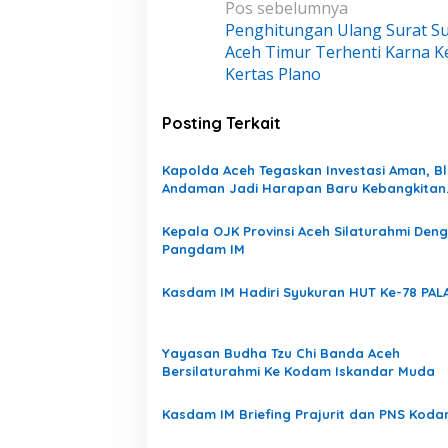
N
kelola Rp 9,7 Miliar
Pos sebelumnya
Di Headline, Nasional
|
Agustus 7, 2026
2026
Stimulan Rumah
Penghitungan Ulang Surat Su
a
Aceh Timur Terhenti Karna K
v
Kertas Plano
i
g
Posting Terkait
a
s
Kapolda Aceh Tegaskan Investasi Aman, B
i
Andaman Jadi Harapan Baru Kebangkitan
Ekonomi Aceh
p
Kepala OJK Provinsi Aceh Silaturahmi Den
o
Pangdam IM
s
Kasdam IM Hadiri Syukuran HUT Ke-78 PAL
Yayasan Budha Tzu Chi Banda Aceh
Bersilaturahmi Ke Kodam Iskandar Muda
Kasdam IM Briefing Prajurit dan PNS Kod