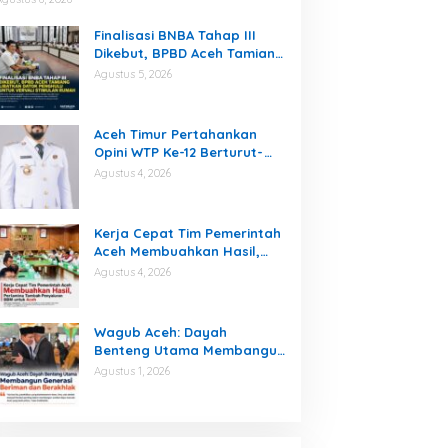
Berwirausaha
Finalisasi BNBA Tahap III
Dikebut, BPBD Aceh Tamiang
Libatkan Datok Penghulu
Agustus 5, 2026
untuk Vervali Stimulan
Rumah
Aceh Timur Pertahankan
Opini WTP Ke-12 Berturut-
turut
Agustus 4, 2026
Kerja Cepat Tim Pemerintah
Aceh Membuahkan Hasil,
Pertamina Tambah
Agustus 4, 2026
Penyaluran BBM untuk Aceh
Wagub Aceh: Dayah
Benteng Utama Membangun
Generasi Beriman dan
Agustus 1, 2026
Berakhlak
PWI Pusat dan AFPI Gelar
Workshop, Bahani Insan Pers