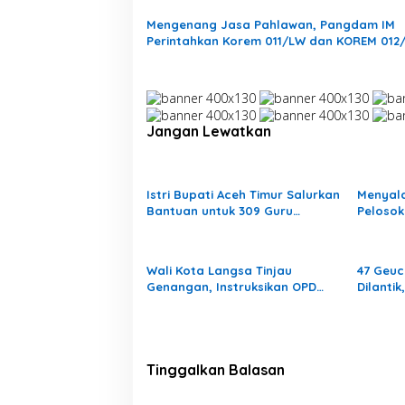
Mengenang Jasa Pahlawan, Pangdam IM
Perintahkan Korem 011/LW dan KOREM 012
Merenovasi Makam
Jangan Lewatkan
Istri Bupati Aceh Timur Salurkan
Menyal
Bantuan untuk 309 Guru
Pelosok
Terdampak Banjir di Peureulak
Mengaja
Pedala
Wali Kota Langsa Tinjau
47 Geuc
Genangan, Instruksikan OPD
Dilanti
Tangani Cepat
Laranga
Gampo
Tinggalkan Balasan