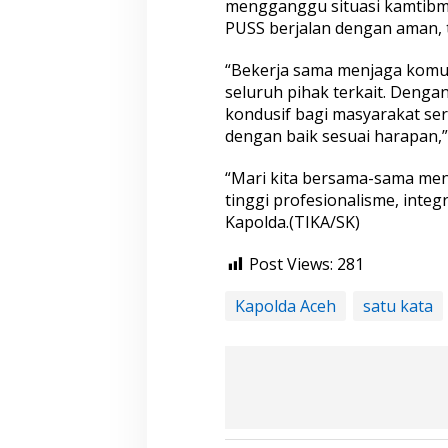
mengganggu situasi kamtibm
PUSS berjalan dengan aman, te
“Bekerja sama menjaga komun
seluruh pihak terkait. Denga
kondusif bagi masyarakat se
dengan baik sesuai harapan,” 
“Mari kita bersama-sama men
tinggi profesionalisme, integ
Kapolda.(TIKA/SK)
Post Views:
281
Kapolda Aceh
satu kata
Finalisasi BNBA 
Rp 2,5 Triliun Dana Kementan
BPBD Aceh Tami
untuk Bencana, Pemerintah Aceh
Datok Penghulu 
Di Bencana, Headline, 