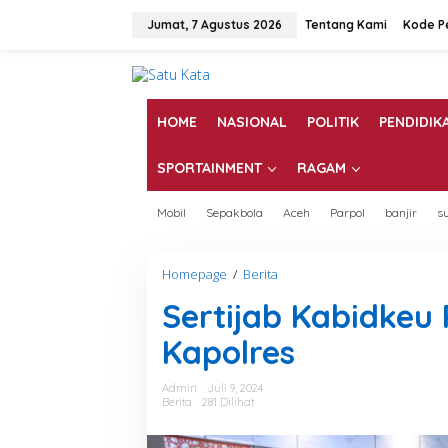
L
e
Jumat, 7 Agustus 2026
Tentang Kami
Kode P
w
a
t
i
k
HOME
NASIONAL
POLITIK
PENDIDIK
e
k
SPORTAINMENT
RAGAM
o
n
t
Mobil
Sepakbola
Aceh
Parpol
banjir
s
e
n
Homepage
/
Berita
S
e
Sertijab Kabidkeu
r
t
Kapolres
i
j
a
Admin
Juli 9, 2024
b
Berita
281 Dilihat
K
a