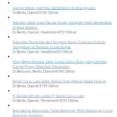
Warga Resah, Harimau Berkeliaran di Desa Agusen
Di Berita, Daerah
5765 Dilihat
Sebulan Lebih Usai Pacuan Kuda, Sampah Masih Berserakan
di Area Stadion
Di Berita, Daerah, Kesehatan
4551 Dilihat
Kapolsek Peureulak dan Anggota Bantu Evakuasi Korban
Tenggelam di Perairan Kuala Bugak
Di Berita, Daerah, Headline
4411 Dilihat
Miris, Begini Kondisi Jalan Lintas Galus-Atim yang Diminta
Camat Pining Dilakukan Perawatan
Di Bencana, Berita, Daerah
4093 Dilihat
Kejari Gayo Lues Gelar Seleksi Duta Pelajar Sadar Hukum
Di Berita, Daerah
3739 Dilihat
Pj Bupati Alhudri Lantik Pj Sekda Gayo Lues
Di Berita, Daerah, Pemerintah
3591 Dilihat
Banyaknya Bangunan Tidak Berfungsi, PKN: Kesannya Cuma
Berharap Kegiatan