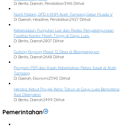
Di Berita, Daerah, Pendidikan
3146 Dilihat
Nanti Malam, DPD II KNPI Aceh Tamiang Gelar Musda V
Di Daerah, Headline, Pendidikan
2927 Dilihat
Keberadaan Pungutan Liar dan Resiko Penyalahgunaan
Fasilitas Kantor Masih Tinggi di Gayo Lues.
Di Berita, Daerah
2807 Dilihat
Gotong Royong Masal 12 Desa di Blangpegayon
Di Berita, Daerah
2648 Dilihat
Program PSR dan Kisah Keberkahan Petani Sawit di Aceh
Tamiang
Di Daerah, Ekonomi
2590 Dilihat
Hendra: Kebut Proyek Akhir Tahun di Gayo Lues Berpotensi
Asal Dikerjakan
Di Berita, Daerah
2499 Dilihat
Pemerintahan