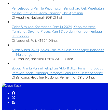
Penyeleggara Pemilu Kecamatan Bendahara Cek Kesehatan
Massal, Ketua KIP Aceh Tamiang Beri Apresiasi
Di Headline, Nasional
4958 Dilihat
Gelar Simulasi Keamanan Pemilu 2024, Kapolres Aceh
Tamiang : Selama Proses, Kami Siap dan Mampu Menjaga
Keamanan
Di Nasional, Politik
3954 Dilihat
Surat Suara 2024, Anies-Cak Imin Pose Khas Sapa Indonesia,
Ini Maknanya
Di Headline, Nasional, Politik
3900 Dilihat
Bupati Armia Pahmi Tetapkan 143.711 Jiwa Penerima Jadup,
Pemkab Aceh Tamiang Percepat Pemulihan Pascabencana
Di Bencana, Headline, Nasional, Pemerintah
3815 Dilihat