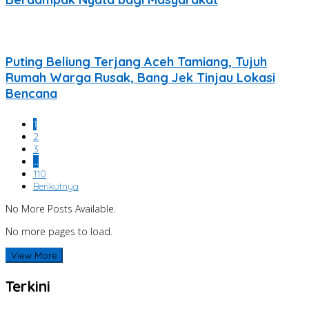
Puting Beliung Terjang Aceh Tamiang, Tujuh
Rumah Warga Rusak, Bang Jek Tinjau Lokasi
Bencana
1
2
3
…
110
Berikutnya
No More Posts Available.
No more pages to load.
View More
Terkini