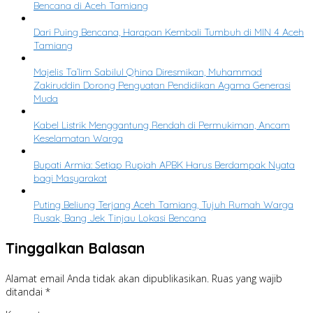
Bencana di Aceh Tamiang
Dari Puing Bencana, Harapan Kembali Tumbuh di MIN 4 Aceh
Tamiang
Majelis Ta’lim Sabilul Qhina Diresmikan, Muhammad
Zakiruddin Dorong Penguatan Pendidikan Agama Generasi
Muda
Kabel Listrik Menggantung Rendah di Permukiman, Ancam
Keselamatan Warga
Bupati Armia: Setiap Rupiah APBK Harus Berdampak Nyata
bagi Masyarakat
Puting Beliung Terjang Aceh Tamiang, Tujuh Rumah Warga
Rusak, Bang Jek Tinjau Lokasi Bencana
Tinggalkan Balasan
Alamat email Anda tidak akan dipublikasikan.
Ruas yang wajib
ditandai
*