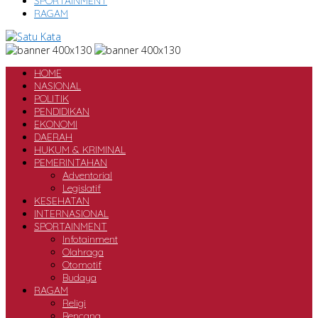
SPORTAINMENT
RAGAM
HOME
NASIONAL
POLITIK
PENDIDIKAN
EKONOMI
DAERAH
HUKUM & KRIMINAL
PEMERINTAHAN
Adventorial
Legislatif
KESEHATAN
INTERNASIONAL
SPORTAINMENT
Infotainment
Olahraga
Otomotif
Budaya
RAGAM
Religi
Bencana