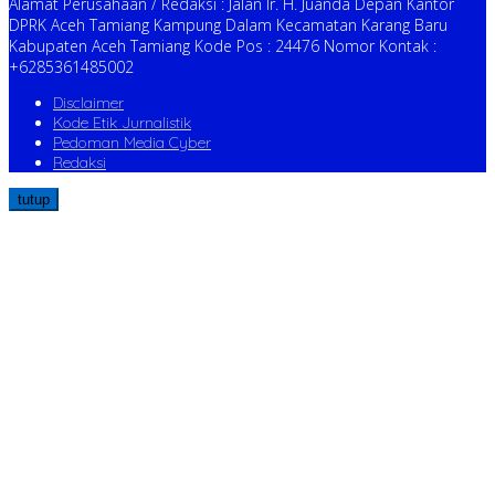
Alamat Perusahaan / Redaksi : Jalan Ir. H. Juanda Depan Kantor
DPRK Aceh Tamiang Kampung Dalam Kecamatan Karang Baru
Kabupaten Aceh Tamiang Kode Pos : 24476 Nomor Kontak :
+6285361485002
Disclaimer
Kode Etik Jurnalistik
Pedoman Media Cyber
Redaksi
tutup