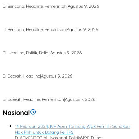
Aceh Tamiang
Di Bencana, Headline, Pemerintah
|
Agustus 9, 2026
Dari Puing Bencana, Harapan Kembali Tumbuh di MIN 4 Aceh
Tamiang
Di Bencana, Headline, Pendidikan
|
Agustus 9, 2026
Majelis Ta’lim Sabilul Qhina Diresmikan, Muhammad Zakiruddin
Dorong Penguatan Pendidikan Agama Generasi Muda
Di Headline, Politik, Religi
|
Agustus 9, 2026
Kabel Listrik Menggantung Rendah di Permukiman, Ancam
Keselamatan Warga
Di Daerah, Headline
|
Agustus 9, 2026
Bupati Armia: Setiap Rupiah APBK Harus Berdampak Nyata bagi
Masyarakat
Di Daerah, Headline, Pemerintah
|
Agustus 7, 2026
Nasional
14 Februari 2024, KIP Aceh Tamiang Ajak Pemilih Gunakan
Hak Pilih untuk Datang ke TPS
Di ADVENTORIAL, Nasional, Politik
6190 Dilihat