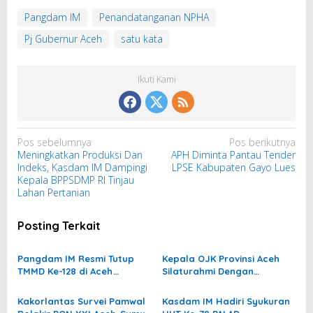
Pangdam IM
Penandatanganan NPHA
Pj Gubernur Aceh
satu kata
Ikuti Kami
N
Pos sebelumnya
Pos berikutnya
Meningkatkan Produksi Dan
APH Diminta Pantau Tender
a
Indeks, Kasdam IM Dampingi
LPSE Kabupaten Gayo Lues
v
Kepala BPPSDMP RI Tinjau
i
Lahan Pertanian
g
Posting Terkait
a
s
Pangdam IM Resmi Tutup
Kepala OJK Provinsi Aceh
i
TMMD Ke-128 di Aceh
Silaturahmi Dengan
p
Tamiang, Tinggalkan Jejak
Pangdam IM
Pembangunan dan Harapan
o
Kakorlantas Survei Pamwal
Kasdam IM Hadiri Syukuran
Baru untuk Warga