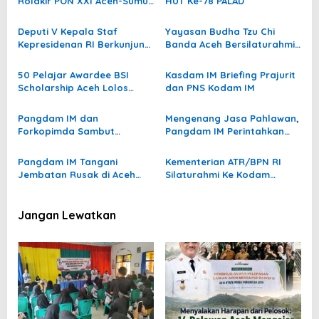
Rolakir PON XXI Aceh-Sumut
HUT Ke-78 PALAD
s
2024
Deputi V Kepala Staf
Yayasan Budha Tzu Chi
Kepresidenan RI Berkunjung
Banda Aceh Bersilaturahmi
Ke Kodam IM
Ke Kodam Iskandar Muda
50 Pelajar Awardee BSI
Kasdam IM Briefing Prajurit
Scholarship Aceh Lolos
dan PNS Kodam IM
Masuk di PTN
Pangdam IM dan
Mengenang Jasa Pahlawan,
Forkopimda Sambut
Pangdam IM Perintahkan
Kedatangan Presiden RI
Korem 011/LW dan KOREM
012/TU Merenovasi Makam
Pangdam IM Tangani
Kementerian ATR/BPN RI
Jembatan Rusak di Aceh
Silaturahmi Ke Kodam
Utara
Iskandar Muda
Jangan Lewatkan