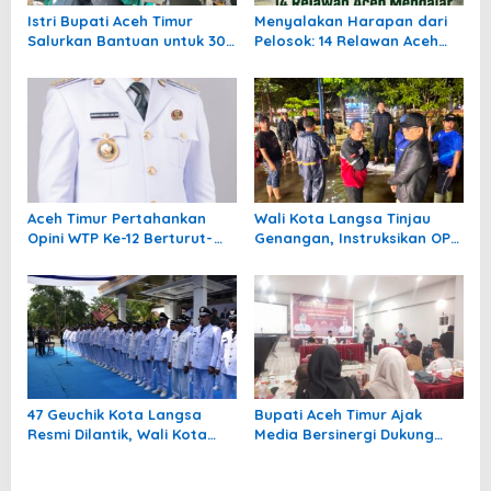
Istri Bupati Aceh Timur
Menyalakan Harapan dari
Salurkan Bantuan untuk 309
Pelosok: 14 Relawan Aceh
Guru Terdampak Banjir di
Mengajar Mengabdi di
Peureulak
Pedalaman Aceh Tamiang
Aceh Timur Pertahankan
Wali Kota Langsa Tinjau
Opini WTP Ke-12 Berturut-
Genangan, Instruksikan OPD
turut
Tangani Cepat
47 Geuchik Kota Langsa
Bupati Aceh Timur Ajak
Resmi Dilantik, Wali Kota
Media Bersinergi Dukung
Tegaskan Larangan Ganti
Pembangunan Daerah
Perangkat Gampong