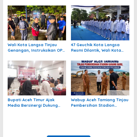
Mengajar Mengabdi di
turut
Pedalaman Aceh Tamiang
Wali Kota Langsa Tinjau
47 Geuchik Kota Langsa
Genangan, Instruksikan OPD
Resmi Dilantik, Wali Kota
Tangani Cepat
Tegaskan Larangan Ganti
Perangkat Gampong
Bupati Aceh Timur Ajak
Wabup Aceh Tamiang Tinjau
Media Bersinergi Dukung
Pembersihan Stadion
Pembangunan Daerah
Karang Baru, Pemkab
Dorong Percepatan
Pemulihan Pascabanjir