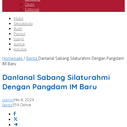
Opini
Editorial
Mobil
Sepakbola
Aceh
Parpol
banjir
sumut
korupsi
Homepage
/
Berita
Danlanal Sabang Silaturahmi Dengan Pangdam
IM Baru
Danlanal Sabang Silaturahmi
Dengan Pangdam IM Baru
admin
Mei 8, 2024
Berita
359 Dilihat