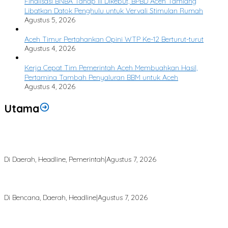
Finalisasi BNBA Tahap III Dikebut, BPBD Aceh Tamiang
Libatkan Datok Penghulu untuk Vervali Stimulan Rumah
Agustus 5, 2026
Aceh Timur Pertahankan Opini WTP Ke-12 Berturut-turut
Agustus 4, 2026
Kerja Cepat Tim Pemerintah Aceh Membuahkan Hasil,
Pertamina Tambah Penyaluran BBM untuk Aceh
Agustus 4, 2026
Utama
Bupati Armia: Setiap Rupiah APBK Harus Berdampak Nyata bagi
Masyarakat
Di Daerah, Headline, Pemerintah
|
Agustus 7, 2026
Puting Beliung Terjang Aceh Tamiang, Tujuh Rumah Warga Rusak,
Bang Jek Tinjau Lokasi Bencana
Di Bencana, Daerah, Headline
|
Agustus 7, 2026
Rp 2,5 Triliun Dana Kementan untuk Bencana, Pemerintah Aceh
kelola Rp 9,7 Miliar