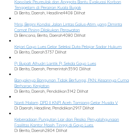
Kapolsek Peureulak dan Anggota Bantu Evakuasi Korban
Tenggelam di Perairan Kuala Bugak
Di Berita, Daerah, Headline
4408 Dilihat
Miris, Begini Kondisi Jalan Lintas Galus-Atim yang Diminta
Camat Pining Dilakukan Perawatan
Di Bencana, Berita, Daerah
4080 Dilihat
Kejari Gayo Lues Gelar Seleksi Duta Pelajar Sadar Hukum
Di Berita, Daerah
3737 Dilihat
Pj Bupati Alhudri Lantik Pj Sekda Gayo Lues
Di Berita, Daerah, Pemerintah
3590 Dilihat
Banyaknya Bangunan Tidak Berfungsi, PKN: Kesannya Cuma
Berharap Kegiatan
Di Berita, Daerah, Pendidikan
3142 Dilihat
Nanti Malam, DPD II KNPI Aceh Tamiang Gelar Musda V
Di Daerah, Headline, Pendidikan
2917 Dilihat
Keberadaan Pungutan Liar dan Resiko Penyalahgunaan
Fasilitas Kantor Masih Tinggi di Gayo Lues.
Di Berita, Daerah
2804 Dilihat