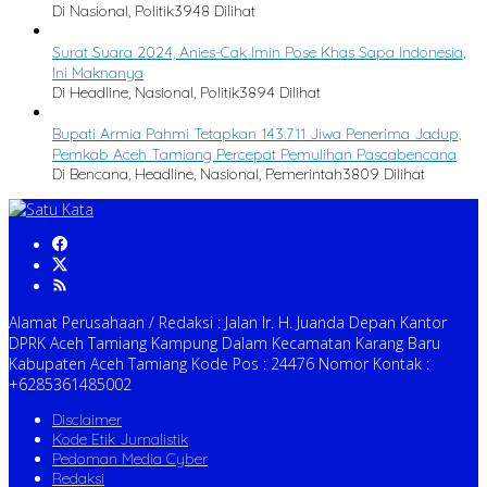
Di Nasional, Politik
3948 Dilihat
Surat Suara 2024, Anies-Cak Imin Pose Khas Sapa Indonesia,
Ini Maknanya
Di Headline, Nasional, Politik
3894 Dilihat
Bupati Armia Pahmi Tetapkan 143.711 Jiwa Penerima Jadup,
Pemkab Aceh Tamiang Percepat Pemulihan Pascabencana
Di Bencana, Headline, Nasional, Pemerintah
3809 Dilihat
Alamat Perusahaan / Redaksi : Jalan Ir. H. Juanda Depan Kantor
DPRK Aceh Tamiang Kampung Dalam Kecamatan Karang Baru
Kabupaten Aceh Tamiang Kode Pos : 24476 Nomor Kontak :
+6285361485002
Disclaimer
Kode Etik Jurnalistik
Pedoman Media Cyber
Redaksi