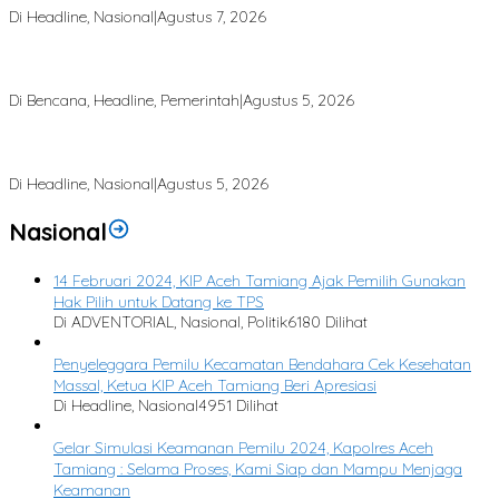
Di Headline, Nasional
|
Agustus 7, 2026
Finalisasi BNBA Tahap III Dikebut, BPBD Aceh Tamiang Libatkan
Datok Penghulu untuk Vervali Stimulan Rumah
Di Bencana, Headline, Pemerintah
|
Agustus 5, 2026
Bupati Aceh Tamiang Desak Pusat Segera Normalisasi Sungai, Cegah
Banjir Berulang
Di Headline, Nasional
|
Agustus 5, 2026
Nasional
14 Februari 2024, KIP Aceh Tamiang Ajak Pemilih Gunakan
Hak Pilih untuk Datang ke TPS
Di ADVENTORIAL, Nasional, Politik
6180 Dilihat
Penyeleggara Pemilu Kecamatan Bendahara Cek Kesehatan
Massal, Ketua KIP Aceh Tamiang Beri Apresiasi
Di Headline, Nasional
4951 Dilihat
Gelar Simulasi Keamanan Pemilu 2024, Kapolres Aceh
Tamiang : Selama Proses, Kami Siap dan Mampu Menjaga
Keamanan