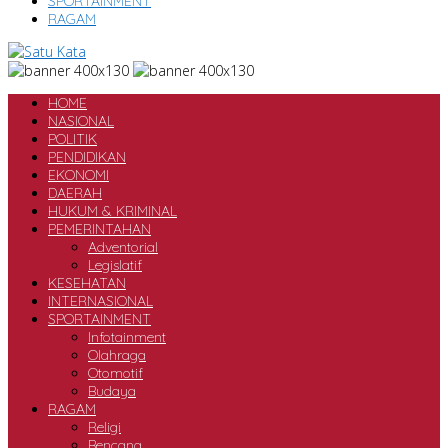
SPORTAINMENT
RAGAM
HOME
NASIONAL
POLITIK
PENDIDIKAN
EKONOMI
DAERAH
HUKUM & KRIMINAL
PEMERINTAHAN
Adventorial
Legislatif
KESEHATAN
INTERNASIONAL
SPORTAINMENT
Infotainment
Olahraga
Otomotif
Budaya
RAGAM
Religi
Bencana