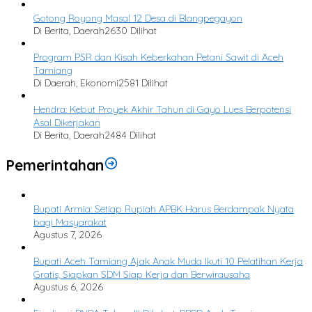
Gotong Royong Masal 12 Desa di Blangpegayon
Di Berita, Daerah
2630 Dilihat
Program PSR dan Kisah Keberkahan Petani Sawit di Aceh
Tamiang
Di Daerah, Ekonomi
2581 Dilihat
Hendra: Kebut Proyek Akhir Tahun di Gayo Lues Berpotensi
Asal Dikerjakan
Di Berita, Daerah
2484 Dilihat
Pemerintahan
Bupati Armia: Setiap Rupiah APBK Harus Berdampak Nyata
bagi Masyarakat
Agustus 7, 2026
Bupati Aceh Tamiang Ajak Anak Muda Ikuti 10 Pelatihan Kerja
Gratis, Siapkan SDM Siap Kerja dan Berwirausaha
Agustus 6, 2026