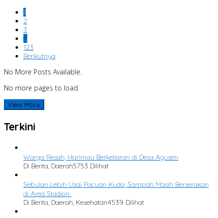
1
2
3
…
123
Berikutnya
No More Posts Available.
No more pages to load.
View More
Terkini
Warga Resah, Harimau Berkeliaran di Desa Agusen
Di Berita, Daerah
5753 Dilihat
Sebulan Lebih Usai Pacuan Kuda, Sampah Masih Berserakan
di Area Stadion
Di Berita, Daerah, Kesehatan
4539 Dilihat