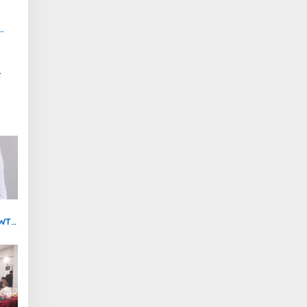
 WTP
t