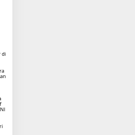
 di
ra
kan
a
f
TNI
ri