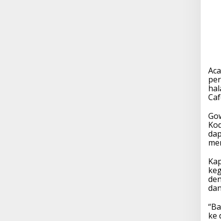
Aca
per
hal
Caf
Gow
Kod
dap
mem
Kap
keg
den
dan
“Ba
ke 