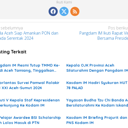
Ikuti Kami
 sebelumnya
Pos beriku
da Aceh Siap Amankan PON dan
Pangdam IM Ikuti Rapat Vir
kada Serentak 2024
Bersama Preside
ting Terkait
gdam IM Resmi Tutup TMMD Ke-
Kepala OJK Provinsi Aceh
 di Aceh Tamiang, Tinggalkan
Silaturahmi Dengan Pangdam I
ak Pembangunan dan Harapan
u untuk Warga
orlantas Survei Pamwal Rolakir
Kasdam IM Hadiri Syukuran HUT
 XXI Aceh-Sumut 2024
78 PALAD
uti V Kepala Staf Kepresidenan
Yayasan Budha Tzu Chi Banda A
Berkunjung Ke Kodam IM
Bersilaturahmi Ke Kodam Iskan
Muda
Pelajar Awardee BSI Scholarship
Kasdam IM Briefing Prajurit dan
h Lolos Masuk di PTN
PNS Kodam IM