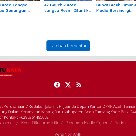
i Kota Langsa
47 Geuchik Kota
Bupati Aceh Timur 
jau Genangan,
Langsa Resmi Dilantik,
Media Bersinergi
truksikan OPD
Wali Kota Tegaskan
Dukung Pembangu
gani Cepat
Larangan Ganti
Daerah
Perangkat Gampong
Tambah Komentar
t Perusahaan / Redaksi : Jalan Ir. H. Juanda Depan Kantor DPRK Aceh Tamia
ung Dalam Kecamatan Karang Baru Kabupaten Aceh Tamiang Kode Pos : 24
r Kontak : +6285361485002
sclaimer
Kode Etik Jurnalistik
Pedoman Media Cyber
Redaksi
Versi Non AMP