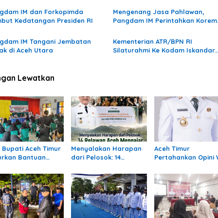
gdam IM dan Forkopimda
Mengenang Jasa Pahlawan,
but Kedatangan Presiden RI
Pangdam IM Perintahkan Korem
011/LW dan KOREM 012/TU
Merenovasi Makam
gdam IM Tangani Jembatan
Kementerian ATR/BPN RI
ak di Aceh Utara
Silaturahmi Ke Kodam Iskandar
Muda
ngan Lewatkan
ri Bupati Aceh Timur
Menyalakan Harapan
Aceh Timur
urkan Bantuan
dari Pelosok: 14
Pertahankan Opini
uk 309 Guru
Relawan Aceh
Ke-12 Berturut-turu
dampak Banjir di
Mengajar Mengabdi di
reulak
Pedalaman Aceh
Tamiang