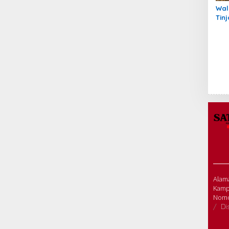
Wal
Tin
Ins
Tan
Alama
Kamp
Nomo
Di