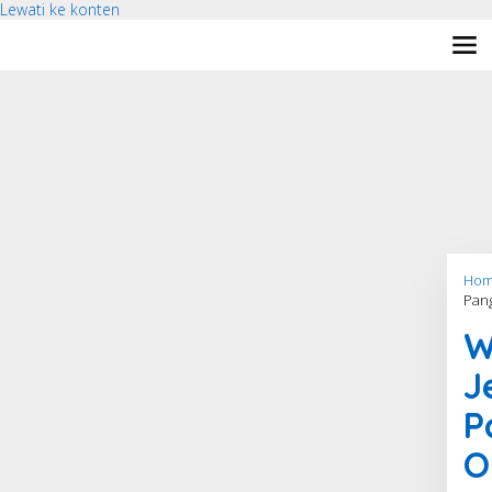
Lewati ke konten
Hom
Pan
W
J
P
O