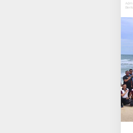
Adm
Berit