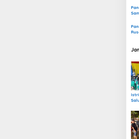
Pan
Sam
Pan
Rus
Ja
Ist
Sal
unt
Ter
Peu