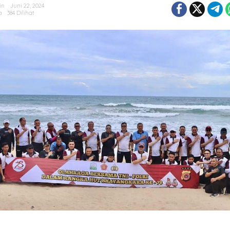
in
Juni 22, 2024
a
384 Dilihat