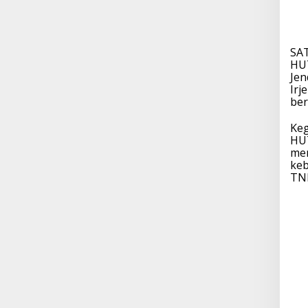
SA
HUT
Jen
Irj
ber
Keg
HUT
men
keb
TNI