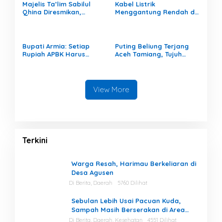
Majelis Ta’lim Sabilul
Kabel Listrik
Qhina Diresmikan,
Menggantung Rendah di
Muhammad Zakiruddin
Permukiman, Ancam
Dorong Penguatan
Keselamatan Warga
Pendidikan Agama
Generasi Muda
Bupati Armia: Setiap
Puting Beliung Terjang
Rupiah APBK Harus
Aceh Tamiang, Tujuh
Berdampak Nyata bagi
Rumah Warga Rusak,
Masyarakat
Bang Jek Tinjau Lokasi
Bencana
View More
Terkini
Warga Resah, Harimau Berkeliaran di
Desa Agusen
Di Berita, Daerah
5760 Dilihat
Sebulan Lebih Usai Pacuan Kuda,
Sampah Masih Berserakan di Area
Stadion
Di Berita, Daerah, Kesehatan
4551 Dilihat