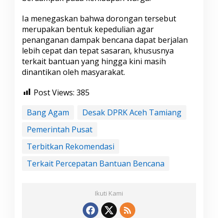
a
n
Ia menegaskan bahwa dorongan tersebut
R
merupakan bentuk kepedulian agar
e
penanganan dampak bencana dapat berjalan
k
lebih cepat dan tepat sasaran, khususnya
o
m
terkait bantuan yang hingga kini masih
e
dinantikan oleh masyarakat.
n
d
Post Views:
385
a
s
i
Bang Agam
Desak DPRK Aceh Tamiang
k
Pemerintah Pusat
e
P
Terbitkan Rekomendasi
e
m
Terkait Percepatan Bantuan Bencana
e
r
i
n
Ikuti Kami
t
a
h