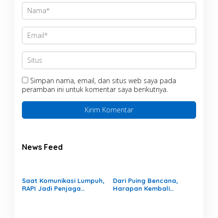
Simpan nama, email, dan situs web saya pada
peramban ini untuk komentar saya berikutnya.
News Feed
Saat Komunikasi Lumpuh,
Dari Puing Bencana,
RAPI Jadi Penjaga
Harapan Kembali
Informasi Bencana di
Tumbuh di MIN 4 Aceh
Aceh Tamiang
Tamiang