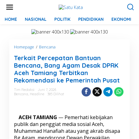
L
e
w
a
HOME
NASIONAL
POLITIK
PENDIDIKAN
EKONOMI
t
i
k
e
Homepage
/
Bencana
T
k
e
o
Terkait Percepatan Bantuan
r
n
k
t
Bencana, Bang Agam Desak DPRK
a
e
Aceh Tamiang Terbitkan
i
n
Rekomendasi ke Pemerintah Pusat
t
P
Tim Redaksi
Juni 7, 2026
e
Bencana
,
Headline
385 Dilihat
r
c
e
p
ACEH TAMIANG
— Pemerhati kebijakan
a
publik dan penggiat media sosial Aceh,
t
Muhammad Hanafiah atau yang akrab disapa
a
n
Bg Agam, mendorong Dewan Perwakilan