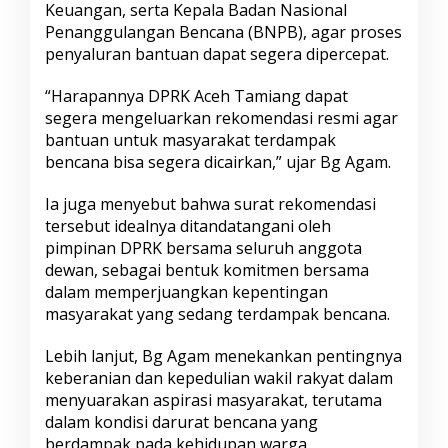
Keuangan, serta Kepala Badan Nasional
s
a
Penanggulangan Bencana (BNPB), agar proses
k
penyaluran bantuan dapat segera dipercepat.
D
P
“Harapannya DPRK Aceh Tamiang dapat
R
segera mengeluarkan rekomendasi resmi agar
K
A
bantuan untuk masyarakat terdampak
c
bencana bisa segera dicairkan,” ujar Bg Agam.
e
h
Ia juga menyebut bahwa surat rekomendasi
T
tersebut idealnya ditandatangani oleh
a
m
pimpinan DPRK bersama seluruh anggota
i
dewan, sebagai bentuk komitmen bersama
a
dalam memperjuangkan kepentingan
n
masyarakat yang sedang terdampak bencana.
g
T
e
Lebih lanjut, Bg Agam menekankan pentingnya
r
keberanian dan kepedulian wakil rakyat dalam
b
menyuarakan aspirasi masyarakat, terutama
i
dalam kondisi darurat bencana yang
t
berdampak pada kehidupan warga.
k