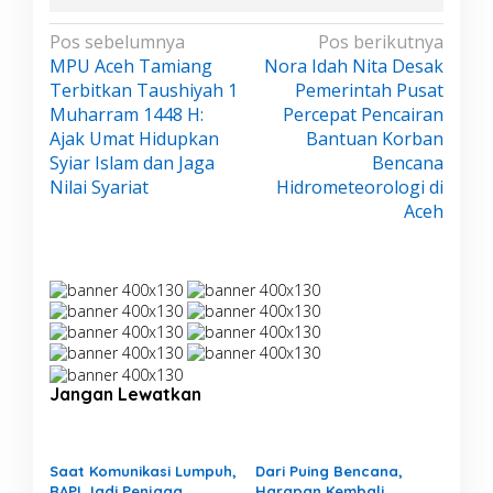
P
u
N
Pos sebelumnya
Pos berikutnya
s
MPU Aceh Tamiang
Nora Idah Nita Desak
a
a
Terbitkan Taushiyah 1
Pemerintah Pusat
v
t
Muharram 1448 H:
Percepat Pencairan
i
Ajak Umat Hidupkan
Bantuan Korban
g
Syiar Islam dan Jaga
Bencana
a
Nilai Syariat
Hidrometeorologi di
s
Aceh
i
p
o
s
Jangan Lewatkan
Saat Komunikasi Lumpuh,
Dari Puing Bencana,
RAPI Jadi Penjaga
Harapan Kembali