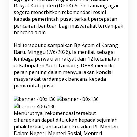
B
Rakyat Kabupaten (DPRK) Aceh Tamiang agar
a
segera menerbitkan rekomendasi resmi
n
kepada pemerintah pusat terkait percepatan
t
u
pencairan bantuan bagi masyarakat terdampak
a
bencana alam.
n
B
Hal tersebut disampaikan Bg Agam di Karang
e
Baru, Minggu (7/6/2026). Ia menilai, sebagai
n
c
lembaga perwakilan rakyat dari 12 kecamatan
a
di Kabupaten Aceh Tamiang, DPRK memiliki
n
peran penting dalam menyuarakan kondisi
a
masyarakat terdampak bencana kepada
,
pemerintah pusat.
B
a
n
g
A
Menurutnya, rekomendasi tersebut
g
a
diharapkan dapat ditujukan kepada sejumlah
m
pihak terkait, antara lain Presiden RI, Menteri
D
Dalam Negeri, Menteri Sosial, Menteri
e