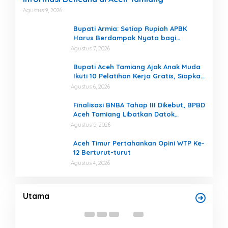
Agustus 9, 2026
Bupati Armia: Setiap Rupiah APBK
Harus Berdampak Nyata bagi
Masyarakat
Agustus 7, 2026
Bupati Aceh Tamiang Ajak Anak Muda
Ikuti 10 Pelatihan Kerja Gratis, Siapkan
SDM Siap Kerja dan Berwirausaha
Agustus 6, 2026
Finalisasi BNBA Tahap III Dikebut, BPBD
Aceh Tamiang Libatkan Datok
Penghulu untuk Vervali Stimulan
Agustus 5, 2026
Rumah
Aceh Timur Pertahankan Opini WTP Ke-
12 Berturut-turut
Agustus 4, 2026
,
Kabel Listrik Menggantung Rendah di
Bup
Permukiman, Ancam Keselamatan Warga
Ber
si
Di Daerah, Headline
|
Agustus 9, 2026
Di Da
Utama