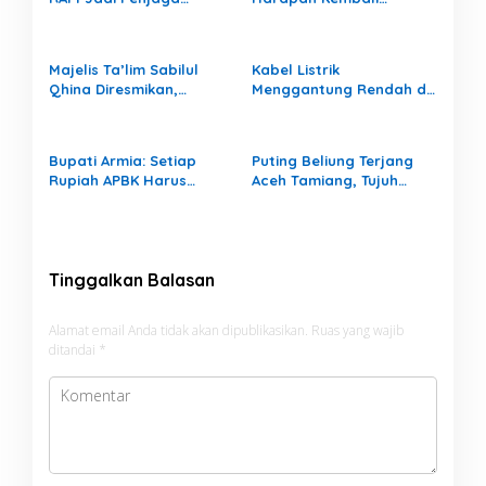
Informasi Bencana di
Tumbuh di MIN 4 Aceh
Aceh Tamiang
Tamiang
Majelis Ta’lim Sabilul
Kabel Listrik
Qhina Diresmikan,
Menggantung Rendah di
Muhammad Zakiruddin
Permukiman, Ancam
Dorong Penguatan
Keselamatan Warga
Pendidikan Agama
Bupati Armia: Setiap
Puting Beliung Terjang
Generasi Muda
Rupiah APBK Harus
Aceh Tamiang, Tujuh
Berdampak Nyata bagi
Rumah Warga Rusak,
Masyarakat
Bang Jek Tinjau Lokasi
Bencana
Tinggalkan Balasan
Alamat email Anda tidak akan dipublikasikan.
Ruas yang wajib
ditandai
*