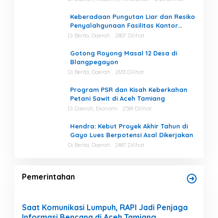
Keberadaan Pungutan Liar dan Resiko
Penyalahgunaan Fasilitas Kantor
Masih Tinggi di Gayo Lues.
Di Berita, Daerah
2807 Dilihat
Gotong Royong Masal 12 Desa di
Blangpegayon
Di Berita, Daerah
2633 Dilihat
Program PSR dan Kisah Keberkahan
Petani Sawit di Aceh Tamiang
Di Daerah, Ekonomi
2589 Dilihat
Hendra: Kebut Proyek Akhir Tahun di
Gayo Lues Berpotensi Asal Dikerjakan
Di Berita, Daerah
2487 Dilihat
Pemerintahan
Saat Komunikasi Lumpuh, RAPI Jadi Penjaga
Informasi Bencana di Aceh Tamiang