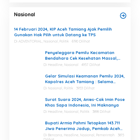
Nasional
14 Februari 2024, KIP Aceh Tamiang Ajak Pemilih
Gunakan Hak Pilih untuk Datang ke TPS
Di ADVENTORIAL, Nasional, Politik
6190 Dilihat
Penyeleggara Pemilu Kecamatan
Bendahara Cek Kesehatan Massal,
Ketua KIP Aceh Tamiang Beri Apresiasi
Di Headline, Nasional
4957 Dilihat
Gelar Simulasi Keamanan Pemilu 2024,
Kapolres Aceh Tamiang : Selama
Proses, Kami Siap dan Mampu
Di Nasional, Politik
3953 Dilihat
Menjaga Keamanan
Surat Suara 2024, Anies-Cak Imin Pose
Khas Sapa Indonesia, Ini Maknanya
Di Headline, Nasional, Politik
3898 Dilihat
Bupati Armia Pahmi Tetapkan 143.711
Jiwa Penerima Jadup, Pemkab Aceh
Tamiang Percepat Pemulihan
Di Bencana, Headline, Nasional, Pemerintah
3815
Dilihat
Pascabencana