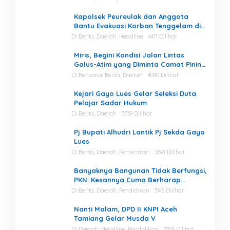
Kapolsek Peureulak dan Anggota
Bantu Evakuasi Korban Tenggelam di
Perairan Kuala Bugak
Di Berita, Daerah, Headline
4411 Dilihat
Miris, Begini Kondisi Jalan Lintas
Galus-Atim yang Diminta Camat Pining
Dilakukan Perawatan
Di Bencana, Berita, Daerah
4090 Dilihat
Kejari Gayo Lues Gelar Seleksi Duta
Pelajar Sadar Hukum
Di Berita, Daerah
3739 Dilihat
Pj Bupati Alhudri Lantik Pj Sekda Gayo
Lues
Di Berita, Daerah, Pemerintah
3591 Dilihat
Banyaknya Bangunan Tidak Berfungsi,
PKN: Kesannya Cuma Berharap
Kegiatan
Di Berita, Daerah, Pendidikan
3146 Dilihat
Nanti Malam, DPD II KNPI Aceh
Tamiang Gelar Musda V
Di Daerah, Headline, Pendidikan
2926 Dilihat