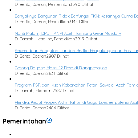
Di Berita, Daerah, Pemerintah
3590 Dilihat
Banyaknya Bangunan Tidak Berfungsi, PKN: Kesannya Cuma Be
Di Berita, Daerah, Pendidikan
3144 Dilihat
Nanti Malam, DPD II KNPI Aceh Tamiang Gelar Musda V
Di Daerah, Headline, Pendidikan
2919 Dilihat
Keberadaan Pungutan Liar dan Resiko Penyalahgunaan Fasilitas
Di Berita, Daerah
2807 Dilihat
Gotong Royong Masal 12 Desa di Blangpegayon
Di Berita, Daerah
2631 Dilihat
Program PSR dan Kisah Keberkahan Petani Sawit di Aceh Tami
Di Daerah, Ekonomi
2587 Dilihat
Hendra: Kebut Proyek Akhir Tahun di Gayo Lues Berpotensi Asal
Di Berita, Daerah
2484 Dilihat
Pemerintahan