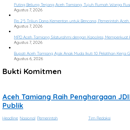
Puting Beliung Terjang Aceh Tamiang, Tujuh Rumah Warga Rusa
Agustus 7, 2026
Rp 2,5 Triliun Dana Kementan untuk Bencana, Pemerintah Aceh k
Agustus 7, 2026
MPD Aceh Tamiang Silaturahmi dengan Kapolres, Memperkuat Ka
Agustus 7, 2026
Bupati Aceh Tamiang Ajak Anak Muda Ikuti 10 Pelatihan Kerja 
Agustus 6, 2026
Bukti Komitmen
Aceh Tamiang Raih Penghargaan JDI
Publik
Headline
,
Nasional
,
Pemerintah
|
Mei 6, 2026
oleh
Tim Redaksi
JAKARTA — Pemerintah Kabupaten Aceh Tamiang kembali menorehkan 