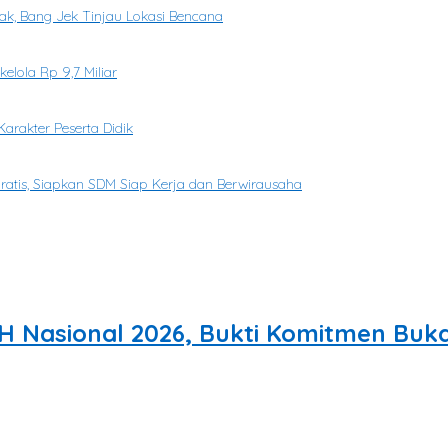
k, Bang Jek Tinjau Lokasi Bencana
elola Rp 9,7 Miliar
rakter Peserta Didik
Gratis, Siapkan SDM Siap Kerja dan Berwirausaha
H Nasional 2026, Bukti Komitmen Buk
prestasi di tingkat nasional.