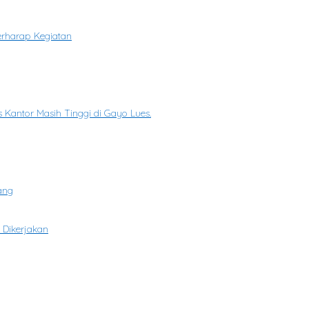
rharap Kegiatan
 Kantor Masih Tinggi di Gayo Lues.
ang
 Dikerjakan