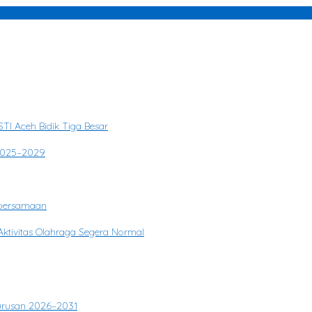
 Buka Akses Informasi Hukum untuk Publik
TI Aceh Bidik Tiga Besar
 2025–2029
ebersamaan
ktivitas Olahraga Segera Normal
gurusan 2026–2031