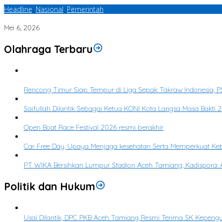
Headline
,
Nasional
,
Pemerintah
Aceh Tamiang Raih Penghargaan JDIH Nasional 2026, Bukti Komitmen
Mei 6, 2026
Olahraga Terbaru
1
Rencong Timur Siap Tempur di Liga Sepak Takraw Indonesia, PS
2
Saifullah Dilantik Sebagai Ketua KONI Kota Langsa Masa Bakti
3
Open Boat Race Festival 2026 resmi berakhir
4
Car Free Day, Upaya Menjaga kesehatan Serta Memperkuat K
5
PT WIKA Bersihkan Lumpur Stadion Aceh Tamiang, Kadispora: A
Politik dan Hukum
Usai Dilantik, DPC PKB Aceh Tamiang Resmi Terima SK Kepen