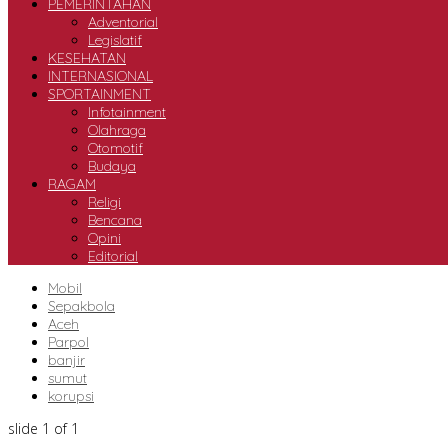
PEMERINTAHAN
Adventorial
Legislatif
KESEHATAN
INTERNASIONAL
SPORTAINMENT
Infotainment
Olahraga
Otomotif
Budaya
RAGAM
Religi
Bencana
Opini
Editorial
Mobil
Sepakbola
Aceh
Parpol
banjir
sumut
korupsi
slide
1
of 1