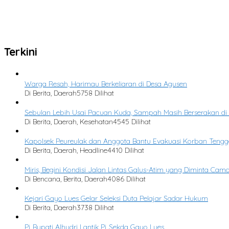
Tidak Ada Lagi Postingan yang Tersedia.
Tidak ada lagi halaman untuk dimuat.
Terkini
Warga Resah, Harimau Berkeliaran di Desa Agusen
Di Berita, Daerah
5758 Dilihat
Sebulan Lebih Usai Pacuan Kuda, Sampah Masih Berserakan di
Di Berita, Daerah, Kesehatan
4545 Dilihat
Kapolsek Peureulak dan Anggota Bantu Evakuasi Korban Tengg
Di Berita, Daerah, Headline
4410 Dilihat
Miris, Begini Kondisi Jalan Lintas Galus-Atim yang Diminta Cam
Di Bencana, Berita, Daerah
4086 Dilihat
Kejari Gayo Lues Gelar Seleksi Duta Pelajar Sadar Hukum
Di Berita, Daerah
3738 Dilihat
Pj Bupati Alhudri Lantik Pj Sekda Gayo Lues