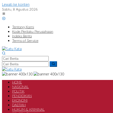
Lewati ke konten
Sabtu, 8 Agustus 2026
Tentang Kami
Kode Perilaku Perusahaan
Indeks Berita
Terms of Service
HOME
NASIONAL
POLITIK
PENDIDIKAN
EKONOMI
DAERAH
HUKUM & KRIMINAL