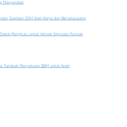
gi Masyarakat
Gratis, Siapkan SDM Siap Kerja dan Berwirausaha
n Datok Penghulu untuk Vervali Stimulan Rumah
ina Tambah Penyaluran BBM untuk Aceh