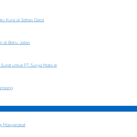
u Kursi di Setiap Dapil
i di Bahu Jalan
 Surat untuk PT Surya Mata Ie
Tamiang
gi Masyarakat