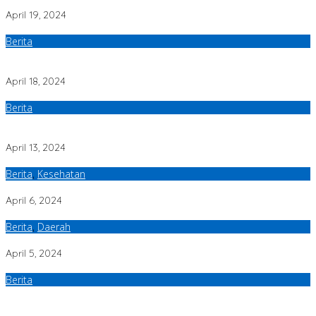
Tidak Perlu Lagi Rekom OP”
April 19, 2024
Berita
Polisi Meupep-Pep Di Dapat Penghargaan Dari Anggota DPD RI Haji
Uma
April 18, 2024
Berita
Ribuan Masyarakat Hadiri Open House Idul Fitri 2024 di Kediaman
Cabup Bireuen
April 13, 2024
Berita
,
Kesehatan
Hadirkan Narasumber Hebat, PPNI Gelar Seminar Nasional
April 6, 2024
Berita
,
Daerah
PPNI Bireuen Santuni Yatim Piatu dari Keluarga Anggota PPNI Bireuen
April 5, 2024
Berita
Abu Paya Kareueng, Sangat Menentang Penyebaran Paham Radikal
di Aceh