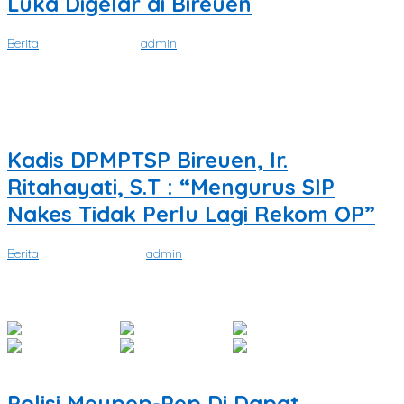
Luka Digelar di Bireuen
Berita
|
Juni 11, 2024
oleh
admin
SATUKATA.NET BIREUEN– Persatuan Perawat Nasional Indonesia
(PPNI) Kabupaten Bireuen kembali akan menggelar
Kadis DPMPTSP Bireuen, Ir.
Ritahayati, S.T : “Mengurus SIP
Nakes Tidak Perlu Lagi Rekom OP”
Berita
|
April 19, 2024
oleh
admin
SATUKATA.NET. BIREUEN – Kadis DPMPTSP Bireuen, Ir. Ritahayati, ST
mengatakan bahwa saat ini
Polisi Meupep-Pep Di Dapat