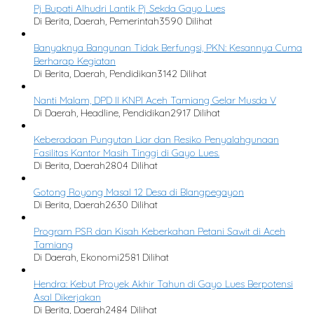
Pj Bupati Alhudri Lantik Pj Sekda Gayo Lues
Di Berita, Daerah, Pemerintah
3590 Dilihat
Banyaknya Bangunan Tidak Berfungsi, PKN: Kesannya Cuma
Berharap Kegiatan
Di Berita, Daerah, Pendidikan
3142 Dilihat
Nanti Malam, DPD II KNPI Aceh Tamiang Gelar Musda V
Di Daerah, Headline, Pendidikan
2917 Dilihat
Keberadaan Pungutan Liar dan Resiko Penyalahgunaan
Fasilitas Kantor Masih Tinggi di Gayo Lues.
Di Berita, Daerah
2804 Dilihat
Gotong Royong Masal 12 Desa di Blangpegayon
Di Berita, Daerah
2630 Dilihat
Program PSR dan Kisah Keberkahan Petani Sawit di Aceh
Tamiang
Di Daerah, Ekonomi
2581 Dilihat
Hendra: Kebut Proyek Akhir Tahun di Gayo Lues Berpotensi
Asal Dikerjakan
Di Berita, Daerah
2484 Dilihat