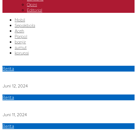
Opini
Editorial
Mobil
Sepakbola
Aceh
Parpol
banjir
sumut
korupsi
Berita
Pj Bupati Bireuen Beri Sambutan di Kegiatan Wisuda Ummah
Angkatan Ke II Tahun 2024
Juni 12, 2024
Berita
Segera Daftar, September 2024 Mendatang Workshop Perawatan
Luka Digelar di Bireuen
Juni 11, 2024
Berita
Kadis DPMPTSP Bireuen, Ir. Ritahayati, S.T : “Mengurus SIP Nakes