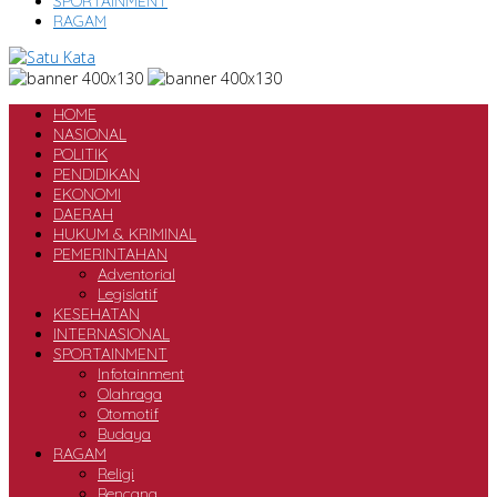
SPORTAINMENT
RAGAM
HOME
NASIONAL
POLITIK
PENDIDIKAN
EKONOMI
DAERAH
HUKUM & KRIMINAL
PEMERINTAHAN
Adventorial
Legislatif
KESEHATAN
INTERNASIONAL
SPORTAINMENT
Infotainment
Olahraga
Otomotif
Budaya
RAGAM
Religi
Bencana