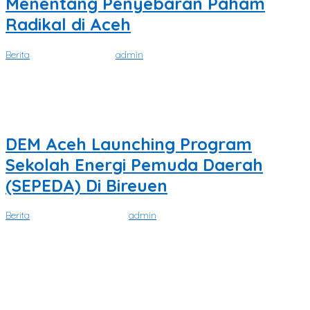
Menentang Penyebaran Paham
Radikal di Aceh
Berita
|
Maret 31, 2024
oleh
admin
SATUKATA.NET. BIREUEN – Pimpinan Dayah Tanwirul qulub Al
Aziziyah Bireuen Tgk. H
DEM Aceh Launching Program
Sekolah Energi Pemuda Daerah
(SEPEDA) Di Bireuen
Berita
|
Oktober 30, 2023
oleh
admin
SATUKATA.NET I BIREUEN – Dewan Energi Mahasiswa Aceh atau
yang biasa disebut
Tidak Ada Lagi Postingan yang Tersedia.
Tidak ada lagi halaman untuk dimuat.