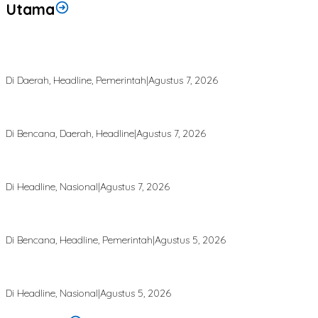
Utama
Bupati Armia: Setiap Rupiah APBK Harus Berdampak Nyata bagi
Masyarakat
Di Daerah, Headline, Pemerintah
|
Agustus 7, 2026
Puting Beliung Terjang Aceh Tamiang, Tujuh Rumah Warga Rusak,
Bang Jek Tinjau Lokasi Bencana
Di Bencana, Daerah, Headline
|
Agustus 7, 2026
Rp 2,5 Triliun Dana Kementan untuk Bencana, Pemerintah Aceh
kelola Rp 9,7 Miliar
Di Headline, Nasional
|
Agustus 7, 2026
Finalisasi BNBA Tahap III Dikebut, BPBD Aceh Tamiang Libatkan
Datok Penghulu untuk Vervali Stimulan Rumah
Di Bencana, Headline, Pemerintah
|
Agustus 5, 2026
Bupati Aceh Tamiang Desak Pusat Segera Normalisasi Sungai, Cegah
Banjir Berulang
Di Headline, Nasional
|
Agustus 5, 2026