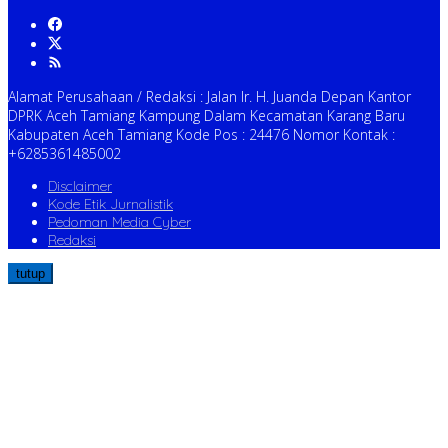
Alamat Perusahaan / Redaksi : Jalan Ir. H. Juanda Depan Kantor
DPRK Aceh Tamiang Kampung Dalam Kecamatan Karang Baru
Kabupaten Aceh Tamiang Kode Pos : 24476 Nomor Kontak :
+6285361485002
Disclaimer
Kode Etik Jurnalistik
Pedoman Media Cyber
Redaksi
tutup