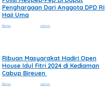
Penghargaan Dari Anggota DPD RI
Haji Uma
Berita
|
April 18, 2024
oleh
admin
SATUKATA.NET. BIREUEN – Bripka Rahmad Hidayat personil
Satlantas Polres Bireuen dikenal dengan
Ribuan Masyarakat Hadiri Open
House Idul Fitri 2024 di Kediaman
Cabup Bireuen
Berita
|
April 13, 2024
oleh
admin
SATUKATA.NET. BIREUEN – Keluarga Besar H.Mukhlis Cut Hasan, SH,
ST atau yang lebih