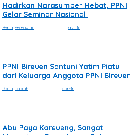
Hadirkan Narasumber Hebat, PPNI
Gelar Seminar Nasional
Berita
,
Kesehatan
|
April 6, 2024
oleh
admin
SATUKATA.NET. BIREUEN – Persatuan Perawat Nasional Indonesia
(PPNI) Kabupaten Bireuen, bekerjasama dengan EdWCare
PPNI Bireuen Santuni Yatim Piatu
dari Keluarga Anggota PPNI Bireuen
Berita
,
Daerah
|
April 5, 2024
oleh
admin
SATUKATA.NET. BIREUEN– Ramadhan adalah bulan penuh
keberkahan yang dilipatgandakan pahala, sehingga ramadhan
Abu Paya Kareueng, Sangat