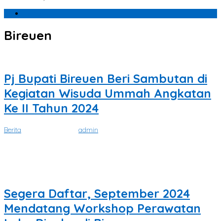
Terbaru
Bireuen
Pj Bupati Bireuen Beri Sambutan di
Kegiatan Wisuda Ummah Angkatan
Ke II Tahun 2024
Berita
|
Juni 12, 2024
oleh
admin
SATUKATA.NET BIREUEN– Universitas Muhammadiyah Mahakarya
Aceh menggelar Wisuda Angkatan Ke II di
Segera Daftar, September 2024
Mendatang Workshop Perawatan