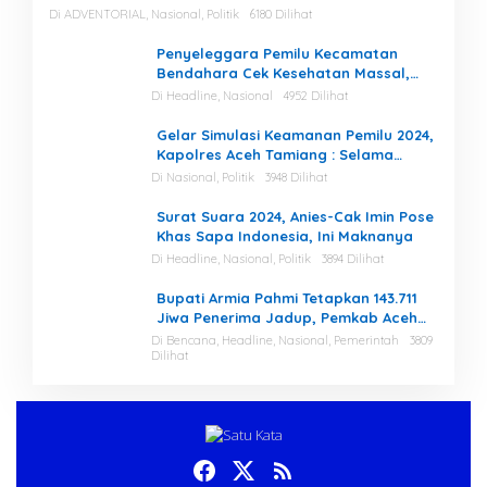
Di ADVENTORIAL, Nasional, Politik
6180 Dilihat
Penyeleggara Pemilu Kecamatan
Bendahara Cek Kesehatan Massal,
Ketua KIP Aceh Tamiang Beri Apresiasi
Di Headline, Nasional
4952 Dilihat
Gelar Simulasi Keamanan Pemilu 2024,
Kapolres Aceh Tamiang : Selama
Proses, Kami Siap dan Mampu
Di Nasional, Politik
3948 Dilihat
Menjaga Keamanan
Surat Suara 2024, Anies-Cak Imin Pose
Khas Sapa Indonesia, Ini Maknanya
Di Headline, Nasional, Politik
3894 Dilihat
Bupati Armia Pahmi Tetapkan 143.711
Jiwa Penerima Jadup, Pemkab Aceh
Tamiang Percepat Pemulihan
Di Bencana, Headline, Nasional, Pemerintah
3809
Dilihat
Pascabencana