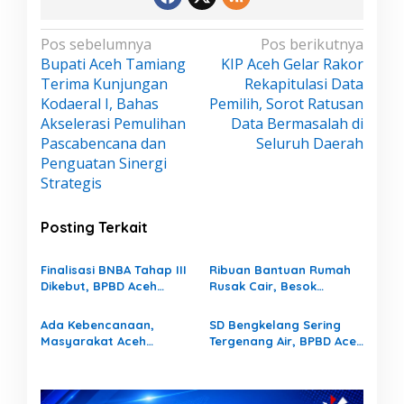
N
Pos sebelumnya
Pos berikutnya
Bupati Aceh Tamiang
KIP Aceh Gelar Rakor
a
Terima Kunjungan
Rekapitulasi Data
v
Kodaeral I, Bahas
Pemilih, Sorot Ratusan
i
Akselerasi Pemulihan
Data Bermasalah di
g
Pascabencana dan
Seluruh Daerah
a
Penguatan Sinergi
s
Strategis
i
Posting Terkait
p
o
Finalisasi BNBA Tahap III
Ribuan Bantuan Rumah
s
Dikebut, BPBD Aceh
Rusak Cair, Besok
Tamiang Libatkan Datok
Dibagikan
Penghulu untuk Vervali
Ada Kebencanaan,
SD Bengkelang Sering
Stimulan Rumah
Masyarakat Aceh
Tergenang Air, BPBD Aceh
Tamiang Harus Tahu
Tamiang Turunkan Alat
Lima Pos BPBD. Ini Titik
Berat
Posnya