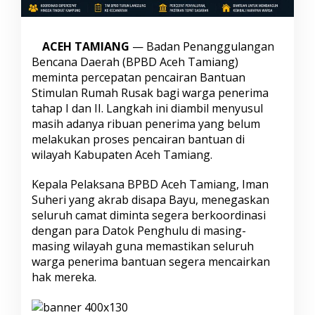
a
n
t
ACEH TAMIANG
— Badan Penanggulangan
u
a
Bencana Daerah (BPBD Aceh Tamiang)
n
meminta percepatan pencairan Bantuan
R
Stimulan Rumah Rusak bagi warga penerima
u
tahap I dan II. Langkah ini diambil menyusul
m
masih adanya ribuan penerima yang belum
a
h
melakukan proses pencairan bantuan di
,
wilayah Kabupaten Aceh Tamiang.
B
P
Kepala Pelaksana BPBD Aceh Tamiang, Iman
B
Suheri yang akrab disapa Bayu, menegaskan
D
A
seluruh camat diminta segera berkoordinasi
c
dengan para Datok Penghulu di masing-
e
masing wilayah guna memastikan seluruh
h
warga penerima bantuan segera mencairkan
T
a
hak mereka.
m
i
a