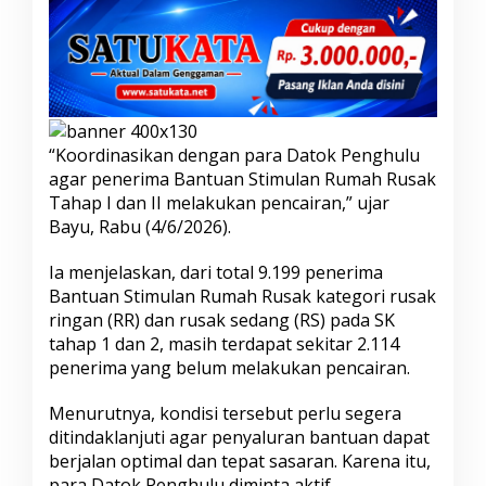
n
g
P
e
r
c
e
p
“Koordinasikan dengan para Datok Penghulu
a
agar penerima Bantuan Stimulan Rumah Rusak
t
Tahap I dan II melakukan pencairan,” ujar
K
Bayu, Rabu (4/6/2026).
o
o
r
Ia menjelaskan, dari total 9.199 penerima
d
Bantuan Stimulan Rumah Rusak kategori rusak
i
ringan (RR) dan rusak sedang (RS) pada SK
n
tahap 1 dan 2, masih terdapat sekitar 2.114
a
penerima yang belum melakukan pencairan.
s
i
H
Menurutnya, kondisi tersebut perlu segera
i
ditindaklanjuti agar penyaluran bantuan dapat
n
berjalan optimal dan tepat sasaran. Karena itu,
g
para Datok Penghulu diminta aktif
g