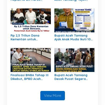
Berdampak Nyata bagi
Rumah Warga Rusak,
Masyarakat
Bang Jek Tinjau Lokasi
Bencana
Rp 2,5 Triliun Dana
Bupati Aceh Tamiang
Kementan untuk
Ajak Anak Muda Ikuti 10
Bencana, Pemerintah
Pelatihan Kerja Gratis,
Aceh kelola Rp 9,7 Miliar
Siapkan SDM Siap Kerja
dan Berwirausaha
Finalisasi BNBA Tahap III
Bupati Aceh Tamiang
Dikebut, BPBD Aceh
Desak Pusat Segera
Tamiang Libatkan Datok
Normalisasi Sungai,
Penghulu untuk Vervali
Cegah Banjir Berulang
Stimulan Rumah
View More