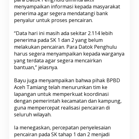
a
menyampaikan informasi kepada masyarakat
T
penerima agar segera mendatangi bank
i
penyalur untuk proses pencairan.
n
g
“Data hari ini masih ada sekitar 2.114 lebih
k
a
penerima pada SK 1 dan 2 yang belum
t
melakukan pencairan. Para Datok Penghulu
K
harus segera menyampaikan kepada warganya
a
yang terdata agar segera mencairkan
m
p
bantuan,” jelasnya.
u
n
Bayu juga menyampaikan bahwa pihak BPBD
g
Aceh Tamiang telah menurunkan tim ke
lapangan untuk memperkuat koordinasi
dengan pemerintah kecamatan dan kampung,
guna mempercepat realisasi pencairan di
seluruh wilayah.
Ia menegaskan, percepatan penyelesaian
pencairan pada SK tahap 1 dan 2 menjadi