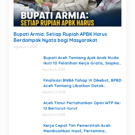
Bupati Armia: Setiap Rupiah APBK Harus
Berdampak Nyata bagi Masyarakat
Agustus 7, 2026
Bupati Aceh Tamiang Ajak Anak Muda
Ikuti 10 Pelatihan Kerja Gratis, Siapkan
SDM Siap Kerja dan Berwirausaha
Agustus 6, 2026
Finalisasi BNBA Tahap III Dikebut, BPBD
Aceh Tamiang Libatkan Datok
Penghulu untuk Vervali Stimulan
Agustus 5, 2026
Rumah
Aceh Timur Pertahankan Opini WTP Ke-
12 Berturut-turut
Agustus 4, 2026
Kerja Cepat Tim Pemerintah Aceh
Membuahkan Hasil, Pertamina