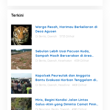
Terkini
Warga Resah, Harimau Berkeliaran di
Desa Agusen
Di Berita, Daerah
5753 Dilihat
Sebulan Lebih Usai Pacuan Kuda,
Sampah Masih Berserakan di Area
Stadion
Di Berita, Daerah, Kesehatan
4539 Dilihat
Kapolsek Peureulak dan Anggota
Bantu Evakuasi Korban Tenggelam di
Perairan Kuala Bugak
Di Berita, Daerah, Headline
4408 Dilihat
Miris, Begini Kondisi Jalan Lintas
Galus-Atim yang Diminta Camat Pining
Dilakukan Perawatan
Di Bencana, Berita, Daerah
4080 Dilihat