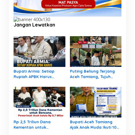
Jangan Lewatkan
Bupati Armia: Setiap
Puting Beliung Terjang
Rupiah APBK Harus
Aceh Tamiang, Tujuh
Berdampak Nyata bagi
Rumah Warga Rusak,
Masyarakat
Bang Jek Tinjau Lokasi
Bencana
Rp 2,5 Triliun Dana
Bupati Aceh Tamiang
Kementan untuk
Ajak Anak Muda Ikuti 10
Bencana, Pemerintah
Pelatihan Kerja Gratis,