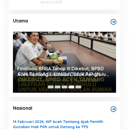
Tambah Penyaluran BBM untuk Aceh
Agustus 4, 2026
Utama
Finalisasi BNBA Tahap III Dikebut, BPBD
Bup
,7
Aceh Tamiang Libatkan Datok Penghulu
Nor
untuk Vervali Stimulan Rumah
Ber
Di Bencana, Headline, Pemerintah
|
Agustus 5, 2026
Di He
Nasional
14 Februari 2024, KIP Aceh Tamiang Ajak Pemilih
Gunakan Hak Pilih untuk Datang ke TPS