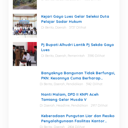
Kejari Gayo Lues Gelar Seleksi Duta
Pelajar Sadar Hukum
Di Berita, Daerah
3737 Dilihat
Pj Bupati Alhudri Lantik Pj Sekda Gayo
Lues
Di Berita, Daerah, Pemerintah
3590 Dilihat
Banyaknya Bangunan Tidak Berfungsi,
PKN: Kesannya Cuma Berharap
Kegiatan
Di Berita, Daerah, Pendidikan
3142 Dilihat
Nanti Malam, DPD II KNPI Aceh
Tamiang Gelar Musda V
Di Daerah, Headline, Pendidikan
2917 Dilihat
Keberadaan Pungutan Liar dan Resiko
Penyalahgunaan Fasilitas Kantor
Masih Tinggi di Gayo Lues.
Di Berita, Daerah
2804 Dilihat