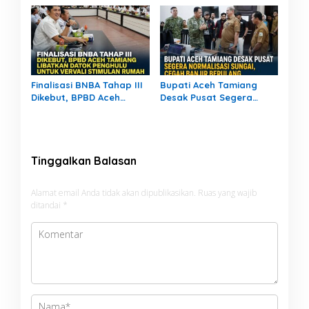
Aceh kelola Rp 9,7 Miliar
Siapkan SDM Siap Kerja
dan Berwirausaha
Finalisasi BNBA Tahap III
Bupati Aceh Tamiang
Dikebut, BPBD Aceh
Desak Pusat Segera
Tamiang Libatkan Datok
Normalisasi Sungai,
Penghulu untuk Vervali
Cegah Banjir Berulang
Stimulan Rumah
Tinggalkan Balasan
Alamat email Anda tidak akan dipublikasikan.
Ruas yang wajib
ditandai
*