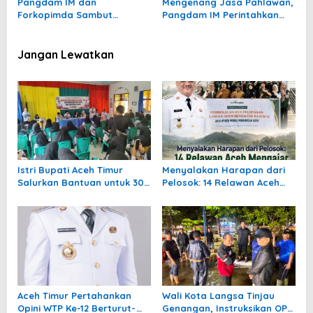
Pangdam IM dan
Mengenang Jasa Pahlawan,
Forkopimda Sambut
Pangdam IM Perintahkan
Kedatangan Presiden RI
Korem 011/LW dan KOREM
012/TU Merenovasi Makam
Jangan Lewatkan
Istri Bupati Aceh Timur
Menyalakan Harapan dari
Salurkan Bantuan untuk 309
Pelosok: 14 Relawan Aceh
Guru Terdampak Banjir di
Mengajar Mengabdi di
Peureulak
Pedalaman Aceh Tamiang
Aceh Timur Pertahankan
Wali Kota Langsa Tinjau
Opini WTP Ke-12 Berturut-
Genangan, Instruksikan OPD