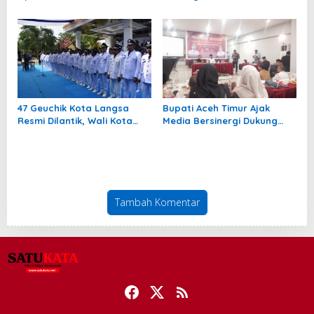
turut
Tangani Cepat
47 Geuchik Kota Langsa
Bupati Aceh Timur Ajak
Resmi Dilantik, Wali Kota
Media Bersinergi Dukung
Tegaskan Larangan Ganti
Pembangunan Daerah
Perangkat Gampong
Tambah Komentar