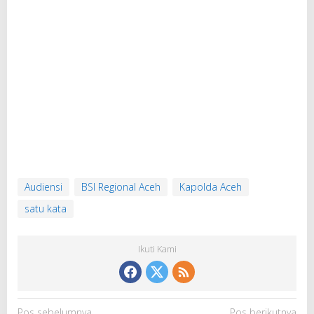
Audiensi
BSI Regional Aceh
Kapolda Aceh
satu kata
Ikuti Kami
N
Pos sebelumnya
Pos berikutnya