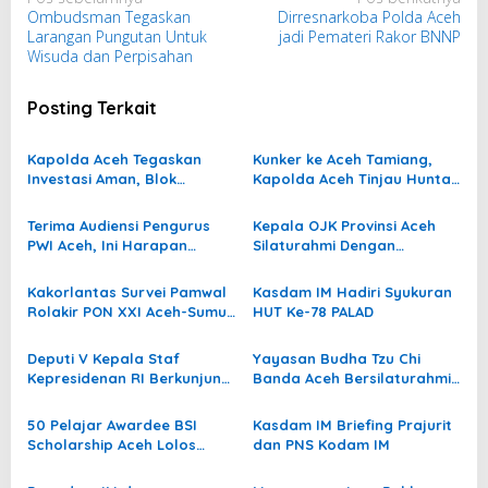
Ombudsman Tegaskan
Dirresnarkoba Polda Aceh
a
Larangan Pungutan Untuk
jadi Pemateri Rakor BNNP
v
Wisuda dan Perpisahan
i
g
Posting Terkait
a
s
Kapolda Aceh Tegaskan
Kunker ke Aceh Tamiang,
Investasi Aman, Blok
Kapolda Aceh Tinjau Huntap
i
Andaman Jadi Harapan
Polri dan Tekankan
p
Baru Kebangkitan Ekonomi
Pelayanan untuk
Terima Audiensi Pengurus
Kepala OJK Provinsi Aceh
Aceh
Masyarakat
o
PWI Aceh, Ini Harapan
Silaturahmi Dengan
Direksi PT PEMA
Pangdam IM
s
Kakorlantas Survei Pamwal
Kasdam IM Hadiri Syukuran
Rolakir PON XXI Aceh-Sumut
HUT Ke-78 PALAD
2024
Deputi V Kepala Staf
Yayasan Budha Tzu Chi
Kepresidenan RI Berkunjung
Banda Aceh Bersilaturahmi
Ke Kodam IM
Ke Kodam Iskandar Muda
50 Pelajar Awardee BSI
Kasdam IM Briefing Prajurit
Scholarship Aceh Lolos
dan PNS Kodam IM
Masuk di PTN