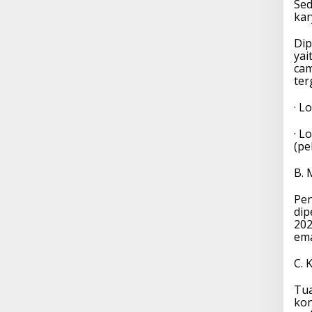
Sed
kar
Dip
yai
cam
ter
· L
· L
(pe
B. 
Pen
dip
202
ema
C. 
Tua
kon