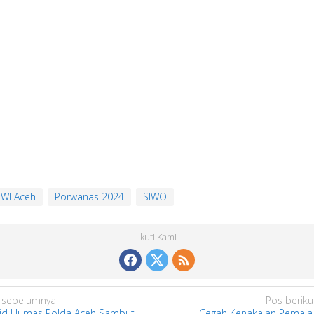
WI Aceh
Porwanas 2024
SIWO
Ikuti Kami
 sebelumnya
Pos beriku
id Humas Polda Aceh Sambut
Cegah Kenakalan Remaja,