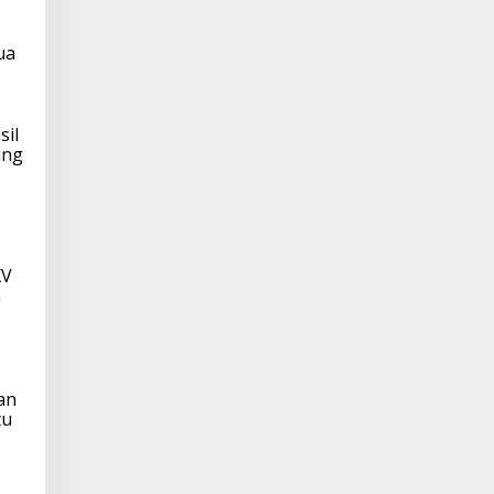
ua
sil
ung
XV
n
an
tu