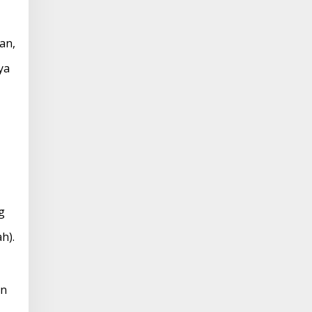
an,
ya
g
h).
an