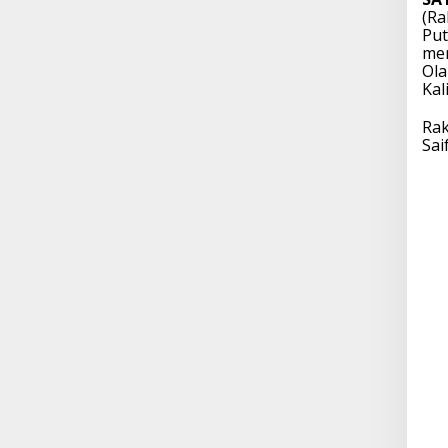
(Ra
Put
men
Ola
Kal
Rak
Sai