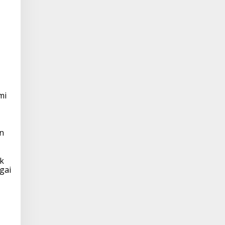
mi
an
ak
gai