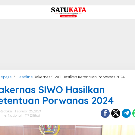
epage
/
Headline
Rakernas SIWO Hasilkan Ketentuan Porwanas 2024
akernas SIWO Hasilkan
etentuan Porwanas 2024
Redaksi
Februari 25, 2024
line
,
Nasional
419 Dilihat