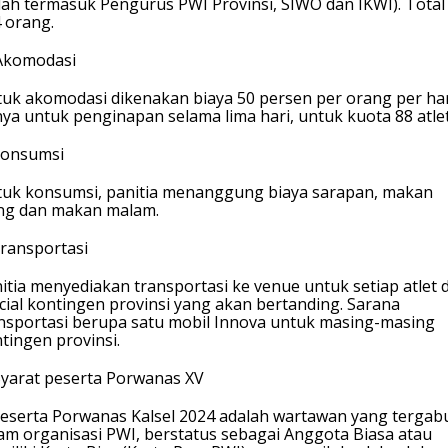
ah termasuk Pengurus PWI Provinsi, SIWO dan IKWI). Total
 orang.
Akomodasi
uk akomodasi dikenakan biaya 50 persen per orang per har
ya untuk penginapan selama lima hari, untuk kuota 88 atlet
Konsumsi
uk konsumsi, panitia menanggung biaya sarapan, makan
ng dan makan malam.
Transportasi
itia menyediakan transportasi ke venue untuk setiap atlet 
icial kontingen provinsi yang akan bertanding. Sarana
nsportasi berupa satu mobil Innova untuk masing-masing
tingen provinsi.
Syarat peserta Porwanas XV
Peserta Porwanas Kalsel 2024 adalah wartawan yang terga
am organisasi PWI, berstatus sebagai Anggota Biasa atau