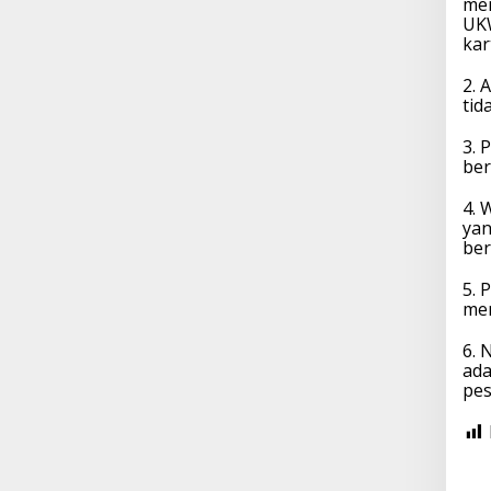
mem
UKW
kar
2. 
tid
3. 
ber
4. 
yan
ber
5. 
men
6. 
ada
pes