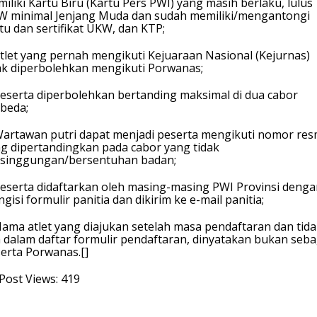
iliki Kartu Biru (Kartu Pers PWI) yang masih berlaku, lulus
 minimal Jenjang Muda dan sudah memiliki/mengantongi
tu dan sertifikat UKW, dan KTP;
Atlet yang pernah mengikuti Kejuaraan Nasional (Kejurnas)
ak diperbolehkan mengikuti Porwanas;
Peserta diperbolehkan bertanding maksimal di dua cabor
beda;
Wartawan putri dapat menjadi peserta mengikuti nomor res
g dipertandingkan pada cabor yang tidak
singgungan/bersentuhan badan;
Peserta didaftarkan oleh masing-masing PWI Provinsi deng
gisi formulir panitia dan dikirim ke e-mail panitia;
Nama atlet yang diajukan setelah masa pendaftaran dan tid
 dalam daftar formulir pendaftaran, dinyatakan bukan seba
erta Porwanas.[]
Post Views:
419