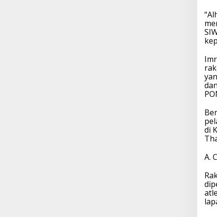
“Al
men
SIW
kep
Imr
rak
yan
dan
PON
Ber
pel
di 
Tha
A. 
Rak
dip
atl
lap