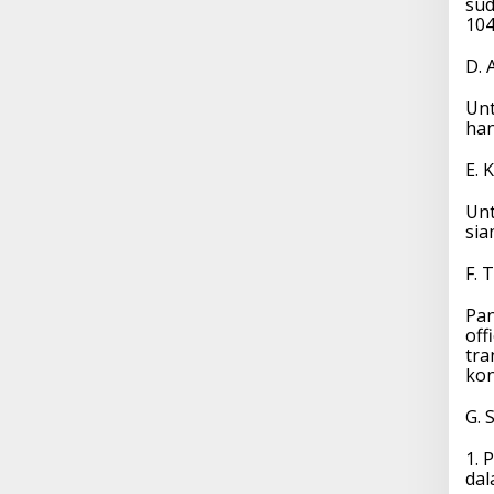
sud
104
D. 
Unt
han
E. 
Unt
sia
F. 
Pan
off
tra
kon
G. 
1. 
dal