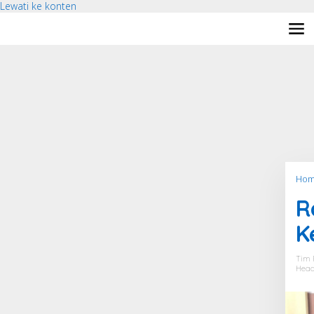
Lewati ke konten
Hom
R
K
Tim 
Head