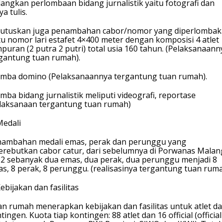
angkan perlombaan bidang jurnalistik yaitu fotografi dan
ya tulis.
utuskan juga penambahan cabor/nomor yang diperlombak
tu nomor lari estafet 4×400 meter dengan komposisi 4 atlet
puran (2 putra 2 putri) total usia 160 tahun. (Pelaksanaann
gantung tuan rumah).
omba domino (Pelaksanaannya tergantung tuan rumah).
omba bidang jurnalistik meliputi videografi, reportase
laksanaan tergantung tuan rumah)
Medali
ambahan medali emas, perak dan perunggu yang
erebutkan cabor catur, dari sebelumnya di Porwanas Malan
2 sebanyak dua emas, dua perak, dua perunggu menjadi 8
s, 8 perak, 8 perunggu. (realisasinya tergantung tuan ruma
Kebijakan dan fasilitas
n rumah menerapkan kebijakan dan fasilitas untuk atlet d
tingen. Kuota tiap kontingen: 88 atlet dan 16 official (official