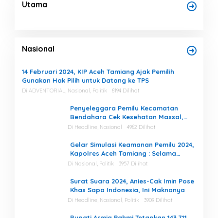
Utama
Nasional
14 Februari 2024, KIP Aceh Tamiang Ajak Pemilih
Gunakan Hak Pilih untuk Datang ke TPS
Di ADVENTORIAL, Nasional, Politik
6194 Dilihat
Penyeleggara Pemilu Kecamatan
Bendahara Cek Kesehatan Massal,
Ketua KIP Aceh Tamiang Beri Apresiasi
Di Headline, Nasional
4962 Dilihat
Gelar Simulasi Keamanan Pemilu 2024,
Kapolres Aceh Tamiang : Selama
Proses, Kami Siap dan Mampu
Di Nasional, Politik
3957 Dilihat
Menjaga Keamanan
Surat Suara 2024, Anies-Cak Imin Pose
Khas Sapa Indonesia, Ini Maknanya
Di Headline, Nasional, Politik
3909 Dilihat
Bupati Armia Pahmi Tetapkan 143.711