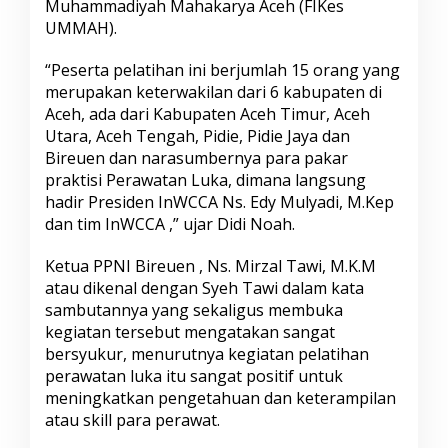
Muhammadiyah Mahakarya Aceh (FIKes
M
UMMAH).
o
d
e
“Peserta pelatihan ini berjumlah 15 orang yang
r
merupakan keterwakilan dari 6 kabupaten di
n
Aceh, ada dari Kabupaten Aceh Timur, Aceh
D
Utara, Aceh Tengah, Pidie, Pidie Jaya dan
i
B
Bireuen dan narasumbernya para pakar
i
praktisi Perawatan Luka, dimana langsung
r
hadir Presiden InWCCA Ns. Edy Mulyadi, M.Kep
e
dan tim InWCCA ,” ujar Didi Noah.
u
e
n
Ketua PPNI Bireuen , Ns. Mirzal Tawi, M.K.M
atau dikenal dengan Syeh Tawi dalam kata
sambutannya yang sekaligus membuka
kegiatan tersebut mengatakan sangat
bersyukur, menurutnya kegiatan pelatihan
perawatan luka itu sangat positif untuk
meningkatkan pengetahuan dan keterampilan
atau skill para perawat.