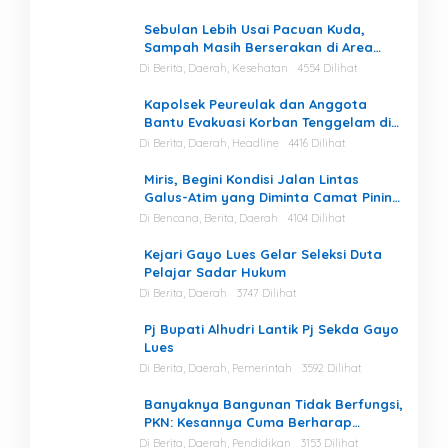
Sebulan Lebih Usai Pacuan Kuda,
Sampah Masih Berserakan di Area
Stadion
Di Berita, Daerah, Kesehatan
4554 Dilihat
Kapolsek Peureulak dan Anggota
Bantu Evakuasi Korban Tenggelam di
Perairan Kuala Bugak
Di Berita, Daerah, Headline
4416 Dilihat
Miris, Begini Kondisi Jalan Lintas
Galus-Atim yang Diminta Camat Pining
Dilakukan Perawatan
Di Bencana, Berita, Daerah
4104 Dilihat
Kejari Gayo Lues Gelar Seleksi Duta
Pelajar Sadar Hukum
Di Berita, Daerah
3747 Dilihat
Pj Bupati Alhudri Lantik Pj Sekda Gayo
Lues
Di Berita, Daerah, Pemerintah
3592 Dilihat
Banyaknya Bangunan Tidak Berfungsi,
PKN: Kesannya Cuma Berharap
Kegiatan
Di Berita, Daerah, Pendidikan
3153 Dilihat