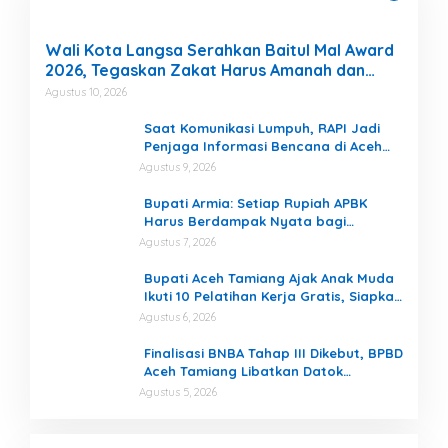
Wali Kota Langsa Serahkan Baitul Mal Award
2026, Tegaskan Zakat Harus Amanah dan
Transparan
Agustus 10, 2026
Saat Komunikasi Lumpuh, RAPI Jadi
Penjaga Informasi Bencana di Aceh
Tamiang
Agustus 9, 2026
Bupati Armia: Setiap Rupiah APBK
Harus Berdampak Nyata bagi
Masyarakat
Agustus 7, 2026
Bupati Aceh Tamiang Ajak Anak Muda
Ikuti 10 Pelatihan Kerja Gratis, Siapkan
SDM Siap Kerja dan Berwirausaha
Agustus 6, 2026
Finalisasi BNBA Tahap III Dikebut, BPBD
Aceh Tamiang Libatkan Datok
Penghulu untuk Vervali Stimulan
Agustus 5, 2026
Rumah