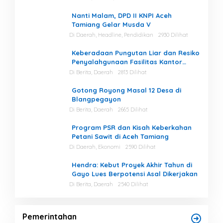
Nanti Malam, DPD II KNPI Aceh
Tamiang Gelar Musda V
Di Daerah, Headline, Pendidikan
2930 Dilihat
Keberadaan Pungutan Liar dan Resiko
Penyalahgunaan Fasilitas Kantor
Masih Tinggi di Gayo Lues.
Di Berita, Daerah
2813 Dilihat
Gotong Royong Masal 12 Desa di
Blangpegayon
Di Berita, Daerah
2665 Dilihat
Program PSR dan Kisah Keberkahan
Petani Sawit di Aceh Tamiang
Di Daerah, Ekonomi
2590 Dilihat
Hendra: Kebut Proyek Akhir Tahun di
Gayo Lues Berpotensi Asal Dikerjakan
Di Berita, Daerah
2540 Dilihat
Pemerintahan