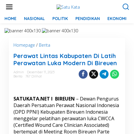
L
e
w
a
HOME
NASIONAL
POLITIK
PENDIDIKAN
EKONOMI
t
i
k
e
Homepage
/
Berita
P
k
e
o
Perawat Lintas Kabupaten Di Latih
r
n
a
t
Perawatan Luka Modern Di Bireuen
w
e
a
n
Admin
Desember 11, 2023
Berita
767 Dilihat
t
L
i
n
SATUKATA.NET I BIREUEN
– Dewan Pengurus
t
a
Daerah Persatuan Perawat Nasional Indonesia
s
(DPD PPNI) Kebupaten Bireuen Indonesia
K
menggelar pelatihan perawatan luka CWCCA
a
(Certified Wound Care Clinician Associated)
b
bertempat di Meeting Room Bireuen Parte
u