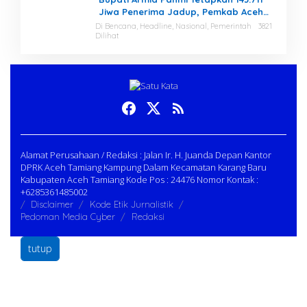
Jiwa Penerima Jadup, Pemkab Aceh
Tamiang Percepat Pemulihan
Di Bencana, Headline, Nasional, Pemerintah
3821
Dilihat
Pascabencana
Alamat Perusahaan / Redaksi : Jalan Ir. H. Juanda Depan Kantor
DPRK Aceh Tamiang Kampung Dalam Kecamatan Karang Baru
Kabupaten Aceh Tamiang Kode Pos : 24476 Nomor Kontak :
+6285361485002
Disclaimer
Kode Etik Jurnalistik
Pedoman Media Cyber
Redaksi
tutup