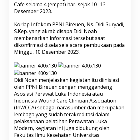
p
Cafe selama 4 (empat) hari sejak 10 -13
a
Desember 2023.
t
e
Korlap Infokom PPNI Bireuen, Ns. Didi Suryadi,
n
S.Kep. yang akrab disapa Didi Noah
D
i
membenarkan informasi tersebut saat
L
dikonfirmasi disela sela acara pembukaan pada
a
Minggu, 10 Desember 2023.
t
i
h
P
e
Didi Noah menjelaskan kegiatan itu diinisiasi
r
oleh PPNI Bireuen dengan menggandeng
a
w
Asosiasi Perawat Luka Indonesia atau
a
Indonesia Wound Care Clinician Association
t
(InWCCA) sebagai narasumber dan merupakan
a
lembaga yang sudah terakreditasi dalam
n
pelaksanaan pelatihan Perawatan Luka
L
u
Modern, kegiatan ini juga didukung oleh
k
Fakultas Ilmu Kesehatan Universitas
a