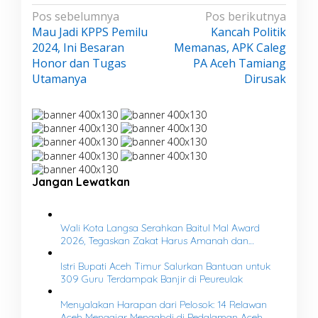
N
Pos sebelumnya
Pos berikutnya
Mau Jadi KPPS Pemilu
Kancah Politik
a
2024, Ini Besaran
Memanas, APK Caleg
v
Honor dan Tugas
PA Aceh Tamiang
i
Utamanya
Dirusak
g
a
s
i
p
o
Jangan Lewatkan
s
Wali Kota Langsa Serahkan Baitul Mal Award
2026, Tegaskan Zakat Harus Amanah dan
Transparan
Istri Bupati Aceh Timur Salurkan Bantuan untuk
309 Guru Terdampak Banjir di Peureulak
Menyalakan Harapan dari Pelosok: 14 Relawan
Aceh Mengajar Mengabdi di Pedalaman Aceh