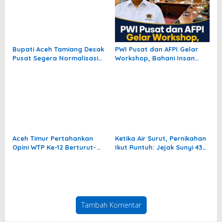
Bupati Aceh Tamiang Desak
PWI Pusat dan AFPI Gelar
Pusat Segera Normalisasi
Workshop, Bahani Insan
Sungai, Cegah Banjir
Pers tentang Industri
Berulang
Pendanaan Digital
Aceh Timur Pertahankan
Ketika Air Surut, Pernikahan
Opini WTP Ke-12 Berturut-
Ikut Runtuh: Jejak Sunyi 435
turut
Perceraian Pascabanjir
Aceh Tamiang
Tambah Komentar