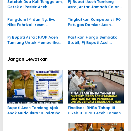
Setelah Dua Kali Tenggelam,
Pj Bupati Aceh Tamiang
Getek di Pesisir Aceh
Asra, Antar Jamaah Calon
Tamiang Kembali
Haji Hingga Tangga
Beroperasi
Pesawat
Pangdam IM dan Ny. Eva
Tingkatkan Kompetensi, 90
Niko Fahrizal, resmi
Petugas Damkar Aceh
dikukuhkan sebagai Bapak
Tamiang Ikut Diklat
dan Bunda Asuh Duta Anak
Kualifikasi
Pj Bupati Asra : RPJP Aceh
Pastikan Harga Sembako
Stunting oleh BKKBN
Tamiang Untuk Memberikan
Stabil, Pj Bupati Aceh
Provinsi Aceh
Ruang Optimal Bagi
Tamiang Inspeksi Pasar
Pembangunan Daerah
Jangan Lewatkan
Bupati Aceh Tamiang Ajak
Finalisasi BNBA Tahap III
Anak Muda Ikuti 10 Pelatihan
Dikebut, BPBD Aceh Tamiang
Kerja Gratis, Siapkan SDM
Libatkan Datok Penghulu
Siap Kerja dan
untuk Vervali Stimulan
Berwirausaha
Rumah