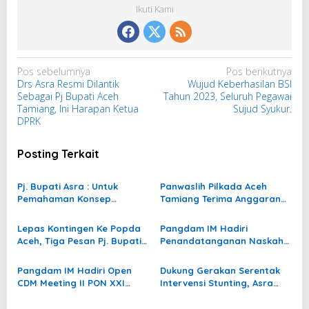
Ikuti Kami
N
Pos sebelumnya
Pos berikutnya
Drs Asra Resmi Dilantik
Wujud Keberhasilan BSI
a
Sebagai Pj Bupati Aceh
Tahun 2023, Seluruh Pegawai
v
Tamiang, Ini Harapan Ketua
Sujud Syukur.
i
DPRK
g
Posting Terkait
a
s
Pj. Bupati Asra : Untuk
Panwaslih Pilkada Aceh
i
Pemahaman Konsep
Tamiang Terima Anggaran
p
‘Merdeka Belajar’, Guru dan
6,7 Miliar
Wali Murid Harus
o
Lepas Kontingen Ke Popda
Pangdam IM Hadiri
Berkolaborasi Mendidik
Aceh, Tiga Pesan Pj. Bupati
Penandatanganan Naskah
s
Anak
Asra. Ini Pesannya
Perjanjian Hibah Aceh
(NPHA)
Pangdam IM Hadiri Open
Dukung Gerakan Serentak
CDM Meeting II PON XXI
Intervensi Stunting, Asra
Aceh-Sumut
Luncurkan RGG