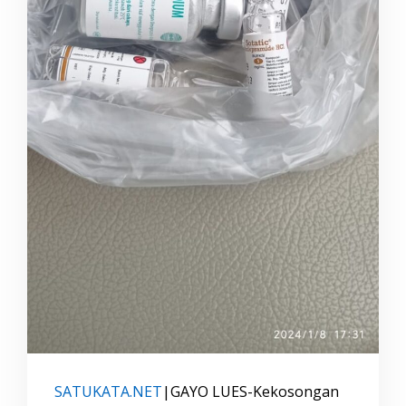
y
o
L
u
e
s
SATUKATA.NET
|GAYO LUES-Kekosongan