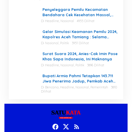
Penyeleggara Pemilu Kecamatan
Bendahara Cek Kesehatan Massal,
Ketua KIP Aceh Tamiang Beri Apresiasi
Di Headline, Nasional
4955 Dilihat
Gelar Simulasi Keamanan Pemilu 2024,
Kapolres Aceh Tamiang : Selama
Proses, Kami Siap dan Mampu
Di Nasional, Politik
3951 Dilihat
Menjaga Keamanan
Surat Suara 2024, Anies-Cak Imin Pose
Khas Sapa Indonesia, Ini Maknanya
Di Headline, Nasional, Politik
3896 Dilihat
Bupati Armia Pahmi Tetapkan 143.711
Jiwa Penerima Jadup, Pemkab Aceh
Tamiang Percepat Pemulihan
Di Bencana, Headline, Nasional, Pemerintah
3810
Dilihat
Pascabencana