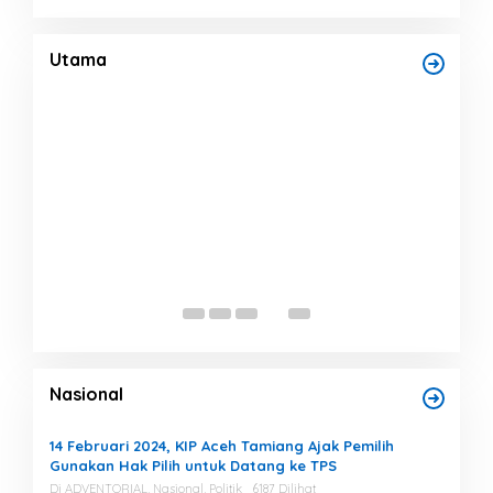
Finalisasi BNBA Tahap III Dikebut, BPBD
,7
Aceh Tamiang Libatkan Datok Penghulu
untuk Vervali Stimulan Rumah
Di Bencana, Headline, Pemerintah
|
Agustus 5, 2026
Utama
Bup
Nor
Ber
Di He
Nasional
14 Februari 2024, KIP Aceh Tamiang Ajak Pemilih
Gunakan Hak Pilih untuk Datang ke TPS
Di ADVENTORIAL, Nasional, Politik
6187 Dilihat