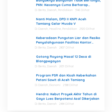
Banyaknya Bangunan Tidak Berfungsi,
PKN: Kesannya Cuma Berharap
Kegiatan
Di Berita, Daerah, Pendidikan
3146 Dilihat
Nanti Malam, DPD II KNPI Aceh
Tamiang Gelar Musda V
Di Daerah, Headline, Pendidikan
2920 Dilihat
Keberadaan Pungutan Liar dan Resiko
Penyalahgunaan Fasilitas Kantor
Masih Tinggi di Gayo Lues.
Di Berita, Daerah
2807 Dilihat
Gotong Royong Masal 12 Desa di
Blangpegayon
Di Berita, Daerah
2631 Dilihat
Program PSR dan Kisah Keberkahan
Petani Sawit di Aceh Tamiang
Di Daerah, Ekonomi
2588 Dilihat
Hendra: Kebut Proyek Akhir Tahun di
Gayo Lues Berpotensi Asal Dikerjakan
Di Berita, Daerah
2484 Dilihat