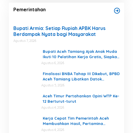
Pemerintahan
Bupati Armia: Setiap Rupiah APBK Harus
Berdampak Nyata bagi Masyarakat
Agustus 7, 2026
Bupati Aceh Tamiang Ajak Anak Muda
Ikuti 10 Pelatihan Kerja Gratis, Siapkan
SDM Siap Kerja dan Berwirausaha
Agustus 6, 2026
Finalisasi BNBA Tahap III Dikebut, BPBD
Aceh Tamiang Libatkan Datok
Penghulu untuk Vervali Stimulan
Agustus 5, 2026
Rumah
Aceh Timur Pertahankan Opini WTP Ke-
12 Berturut-turut
Agustus 4, 2026
Kerja Cepat Tim Pemerintah Aceh
Membuahkan Hasil, Pertamina
Tambah Penyaluran BBM untuk Aceh
Agustus 4, 2026