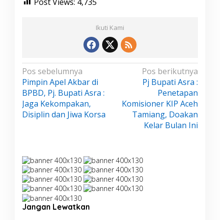
Post Views:
4,735
Ikuti Kami
N
Pos sebelumnya
Pos berikutnya
Pimpin Apel Akbar di
Pj Bupati Asra :
a
BPBD, Pj. Bupati Asra :
Penetapan
v
Jaga Kekompakan,
Komisioner KIP Aceh
i
Disiplin dan Jiwa Korsa
Tamiang, Doakan
g
Kelar Bulan Ini
a
s
i
p
o
s
Jangan Lewatkan