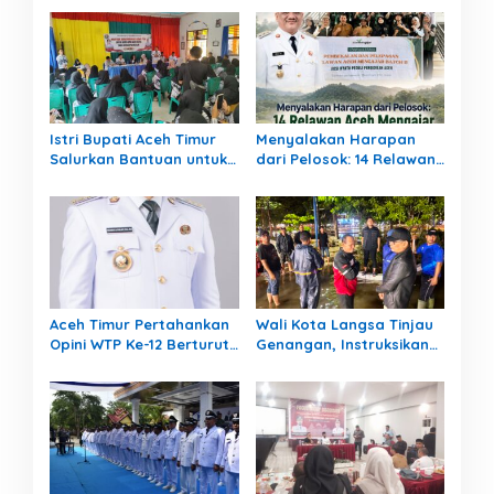
Istri Bupati Aceh Timur
Menyalakan Harapan
Salurkan Bantuan untuk
dari Pelosok: 14 Relawan
309 Guru Terdampak
Aceh Mengajar Mengabdi
Banjir di Peureulak
di Pedalaman Aceh
Tamiang
Aceh Timur Pertahankan
Wali Kota Langsa Tinjau
Opini WTP Ke-12 Berturut-
Genangan, Instruksikan
turut
OPD Tangani Cepat