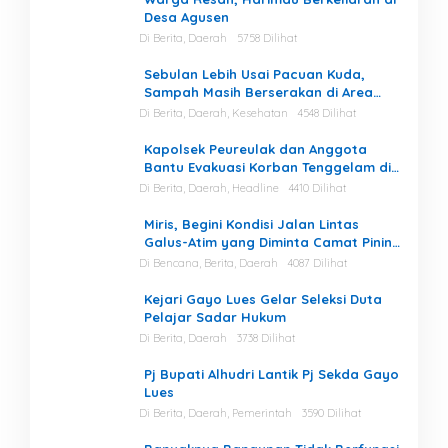
Desa Agusen
Di Berita, Daerah
5758 Dilihat
Sebulan Lebih Usai Pacuan Kuda,
Sampah Masih Berserakan di Area
Stadion
Di Berita, Daerah, Kesehatan
4548 Dilihat
Kapolsek Peureulak dan Anggota
Bantu Evakuasi Korban Tenggelam di
Perairan Kuala Bugak
Di Berita, Daerah, Headline
4410 Dilihat
Miris, Begini Kondisi Jalan Lintas
Galus-Atim yang Diminta Camat Pining
Dilakukan Perawatan
Di Bencana, Berita, Daerah
4087 Dilihat
Kejari Gayo Lues Gelar Seleksi Duta
Pelajar Sadar Hukum
Di Berita, Daerah
3738 Dilihat
Pj Bupati Alhudri Lantik Pj Sekda Gayo
Lues
Di Berita, Daerah, Pemerintah
3590 Dilihat