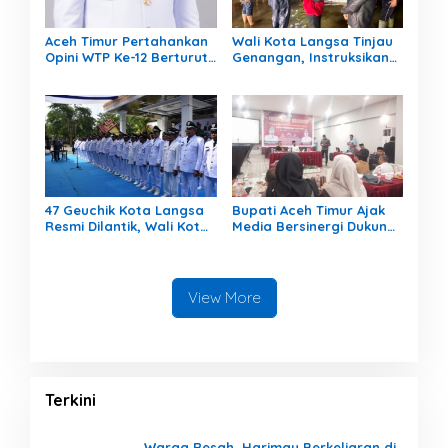
Aceh Timur Pertahankan
Wali Kota Langsa Tinjau
Opini WTP Ke-12 Berturut-
Genangan, Instruksikan
turut
OPD Tangani Cepat
47 Geuchik Kota Langsa
Bupati Aceh Timur Ajak
Resmi Dilantik, Wali Kota
Media Bersinergi Dukung
Tegaskan Larangan
Pembangunan Daerah
Ganti Perangkat
Gampong
View More
Terkini
Warga Resah, Harimau Berkeliaran di