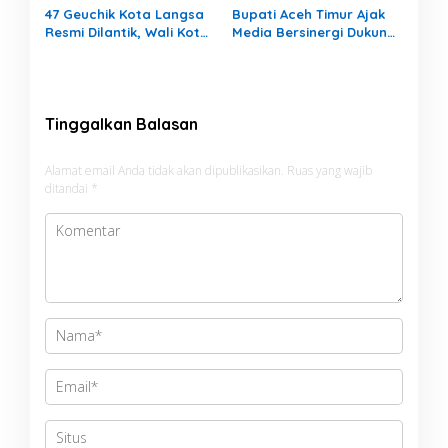
47 Geuchik Kota Langsa
Bupati Aceh Timur Ajak
Resmi Dilantik, Wali Kota
Media Bersinergi Dukung
Tegaskan Larangan
Pembangunan Daerah
Ganti Perangkat
Gampong
Tinggalkan Balasan
Alamat email Anda tidak akan dipublikasikan.
Ruas yang wajib
ditandai
*