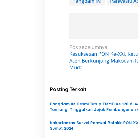
Pangdam IM
Panwaslu A
N
Pos sebelumnya
Kesuksesan PON Ke-XXI, Ket
a
Aceh Berkunjung Makodam I
v
Muda
i
g
a
Posting Terkait
s
i
Pangdam IM Resmi Tutup TMMD Ke-128 di A
Tamiang, Tinggalkan Jejak Pembangunan
p
Harapan Baru untuk Warga
o
Kakorlantas Survei Pamwal Rolakir PON XX
s
Puting Beliung 
Sumut 2024
Tamiang, Tujuh