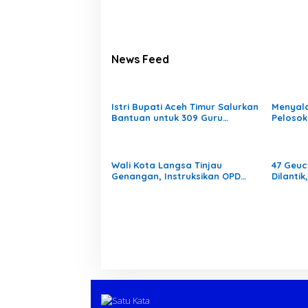
News Feed
Istri Bupati Aceh Timur Salurkan
Menyal
Bantuan untuk 309 Guru
Pelosok
Terdampak Banjir di Peureulak
Mengaja
Pedala
Wali Kota Langsa Tinjau
47 Geuc
Genangan, Instruksikan OPD
Dilanti
Tangani Cepat
Laranga
Gampo