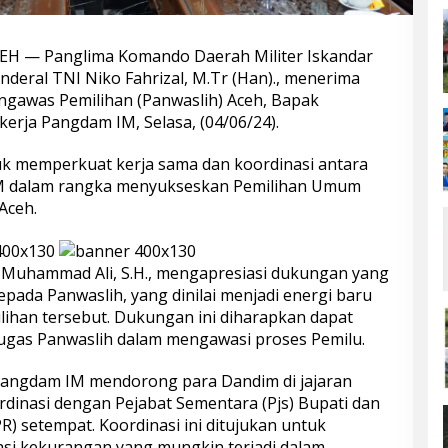
H — Panglima Komando Daerah Militer Iskandar
deral TNI Niko Fahrizal, M.Tr (Han)., menerima
engawas Pemilihan (Panwaslih) Aceh, Bapak
kerja Pangdam IM, Selasa, (04/06/24).
uk memperkuat kerja sama dan koordinasi antara
IM dalam rangka menyukseskan Pemilihan Umum
Aceh.
 Muhammad Ali, S.H., mengapresiasi dukungan yang
pada Panwaslih, yang dinilai menjadi energi baru
ihan tersebut. Dukungan ini diharapkan dapat
ugas Panwaslih dalam mengawasi proses Pemilu.
Pangdam IM mendorong para Dandim di jajaran
dinasi dengan Pejabat Sementara (Pjs) Bupati dan
) setempat. Koordinasi ini ditujukan untuk
asi kekurangan yang mungkin terjadi dalam