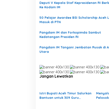
Rusak, Bang Jek
Di Bencana, Daerah, He
Deputi V Kepala Staf Kepresidenan RI Ber
Bencana
Ke Kodam IM
50 Pelajar Awardee BSI Scholarship Aceh 
Masuk di PTN
Bupati Armia: Setiap Rupiah APBK
Pangdam IM dan Forkopimda Sambut
Harus Berdampak Nyata bagi
Kedatangan Presiden RI
Masyarakat
Di Daerah, Headline, Pemerintah
|
Agustus 7,
2026
Pangdam IM Tangani Jembatan Rusak di 
Utara
Jangan Lewatkan
Istri Bupati Aceh Timur Salurkan
Menyal
Bantuan untuk 309 Guru
Pelosok
Terdampak Banjir di Peureulak
Mengaja
Pedala