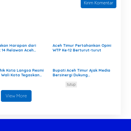
akan Harapan dari
Aceh Timur Pertahankan Opini
: 14 Relawan Aceh
WTP Ke-12 Berturut-turut
r Mengabdi di
man Aceh Tamiang
hik Kota Langsa Resmi
Bupati Aceh Timur Ajak Media
k, Wali Kota Tegaskan
Bersinergi Dukung
n Ganti Perangkat
Pembangunan Daerah
ng
tutup
View More