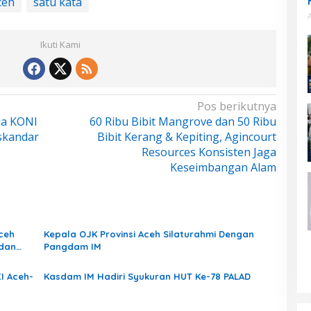
ceh
satu kata
Ikuti Kami
Pos berikutnya
ua KONI
60 Ribu Bibit Mangrove dan 50 Ribu
skandar
Bibit Kerang & Kepiting, Agincourt
Resources Konsisten Jaga
Keseimbangan Alam
ceh
Kepala OJK Provinsi Aceh Silaturahmi Dengan
 dan
Pangdam IM
I Aceh-
Kasdam IM Hadiri Syukuran HUT Ke-78 PALAD
Terjang Aceh
Rp 2,5 Triliun Dana Kementan
 Rumah Warga
untuk Bencana, Pemerintah Aceh