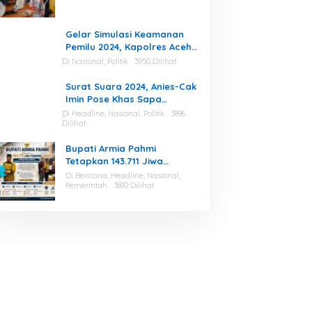
KIP Aceh Tamiang Beri
Apresiasi
Gelar Simulasi Keamanan
Pemilu 2024, Kapolres Aceh
Tamiang : Selama Proses,
Di Nasional, Politik
3950 Dilihat
Kami Siap dan Mampu
Menjaga Keamanan
Surat Suara 2024, Anies-Cak
Imin Pose Khas Sapa
Indonesia, Ini Maknanya
Di Headline, Nasional, Politik
3896
Dilihat
Bupati Armia Pahmi
Tetapkan 143.711 Jiwa
Penerima Jadup, Pemkab
Di Bencana, Headline, Nasional,
Aceh Tamiang Percepat
Pemerintah
3810 Dilihat
Pemulihan Pascabencana