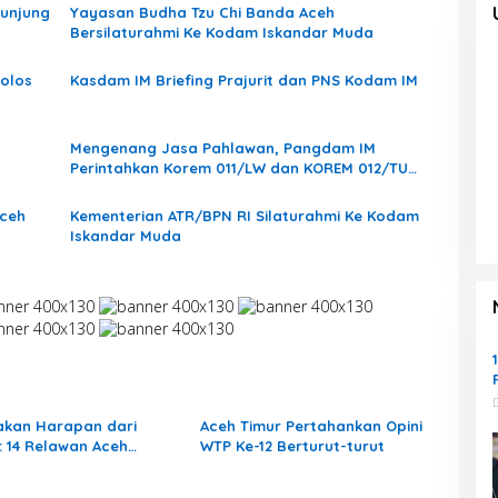
 Tinjau Lokasi
kelola Rp 9,7 Miliar
adline
|
Agustus 7, 2026
Di Headline, Nasional
|
Agustus 7, 2026
kunjung
Yayasan Budha Tzu Chi Banda Aceh
Bersilaturahmi Ke Kodam Iskandar Muda
Lolos
Kasdam IM Briefing Prajurit dan PNS Kodam IM
Mengenang Jasa Pahlawan, Pangdam IM
Perintahkan Korem 011/LW dan KOREM 012/TU
Merenovasi Makam
Aceh
Kementerian ATR/BPN RI Silaturahmi Ke Kodam
Iskandar Muda
akan Harapan dari
Aceh Timur Pertahankan Opini
: 14 Relawan Aceh
WTP Ke-12 Berturut-turut
r Mengabdi di
man Aceh Tamiang