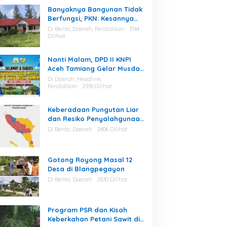
Banyaknya Bangunan Tidak
Berfungsi, PKN: Kesannya
Cuma Berharap Kegiatan
Di Berita, Daerah, Pendidikan
3144
Dilihat
Nanti Malam, DPD II KNPI
Aceh Tamiang Gelar Musda
V
Di Daerah, Headline,
Pendidikan
2918 Dilihat
Keberadaan Pungutan Liar
dan Resiko Penyalahgunaan
Fasilitas Kantor Masih Tinggi
Di Berita, Daerah
2806 Dilihat
di Gayo Lues.
Gotong Royong Masal 12
Desa di Blangpegayon
Di Berita, Daerah
2630 Dilihat
Program PSR dan Kisah
Keberkahan Petani Sawit di