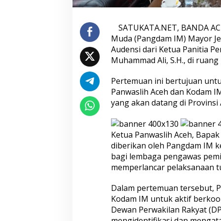
a
r
i
SATUKATA.NET, BANDA ACE
K
Muda (Pangdam IM) Mayor Jen
e
Audensi dari Ketua Panitia P
t
u
Muhammad Ali, S.H., di ruang 
a
P
Pertemuan ini bertujuan unt
a
Panwaslih Aceh dan Kodam 
n
yang akan datang di Provinsi 
w
a
s
l
Ketua Panwaslih Aceh, Bapak
i
diberikan oleh Pangdam IM ke
h
A
bagi lembaga pengawas pemil
c
memperlancar pelaksanaan t
e
h
Dalam pertemuan tersebut, 
Kodam IM untuk aktif berkoor
Dewan Perwakilan Rakyat (DPR
mengidentifikasi dan mengat