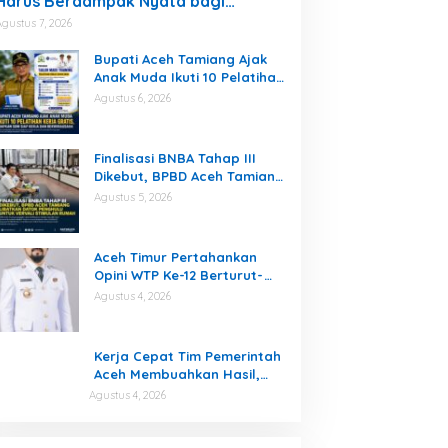
Harus Berdampak Nyata bagi
Masyarakat
Agustus 7, 2026
Bupati Aceh Tamiang Ajak
Anak Muda Ikuti 10 Pelatihan
Kerja Gratis, Siapkan SDM
Agustus 6, 2026
Siap Kerja dan
Berwirausaha
Finalisasi BNBA Tahap III
Dikebut, BPBD Aceh Tamiang
Libatkan Datok Penghulu
Agustus 5, 2026
untuk Vervali Stimulan
Rumah
Aceh Timur Pertahankan
Opini WTP Ke-12 Berturut-
turut
Agustus 4, 2026
Kerja Cepat Tim Pemerintah
Aceh Membuahkan Hasil,
Pertamina Tambah
Agustus 4, 2026
Penyaluran BBM untuk Aceh