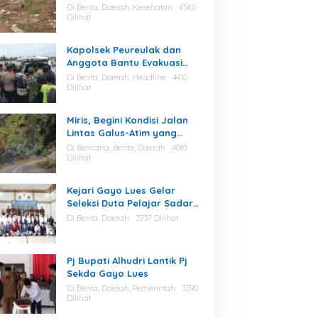
Berserakan di Area Stadion
Di Berita, Daerah, Kesehatan
4545
Dilihat
Kapolsek Peureulak dan
Anggota Bantu Evakuasi
Korban Tenggelam di
Di Berita, Daerah, Headline
4410
Perairan Kuala Bugak
Dilihat
Miris, Begini Kondisi Jalan
Lintas Galus-Atim yang
Diminta Camat Pining
Di Bencana, Berita, Daerah
4083
Dilakukan Perawatan
Dilihat
Kejari Gayo Lues Gelar
Seleksi Duta Pelajar Sadar
Hukum
Di Berita, Daerah
3737 Dilihat
Pj Bupati Alhudri Lantik Pj
Sekda Gayo Lues
Di Berita, Daerah, Pemerintah
3590
Dilihat