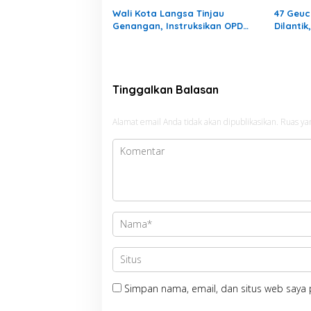
Wali Kota Langsa Tinjau
47 Geuc
Genangan, Instruksikan OPD
Dilanti
Tangani Cepat
Laranga
Gampo
Tinggalkan Balasan
Alamat email Anda tidak akan dipublikasikan.
Ruas ya
Simpan nama, email, dan situs web saya 