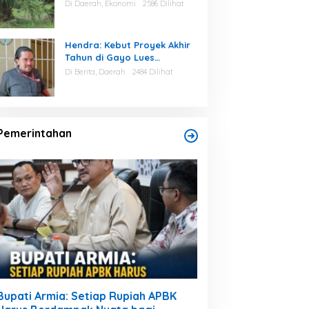
Aceh Tamiang
Di Daerah, Ekonomi
2586 Dilihat
Hendra: Kebut Proyek Akhir
Tahun di Gayo Lues
Berpotensi Asal Dikerjakan
Di Berita, Daerah
2484 Dilihat
Pemerintahan
Bupati Armia: Setiap Rupiah APBK