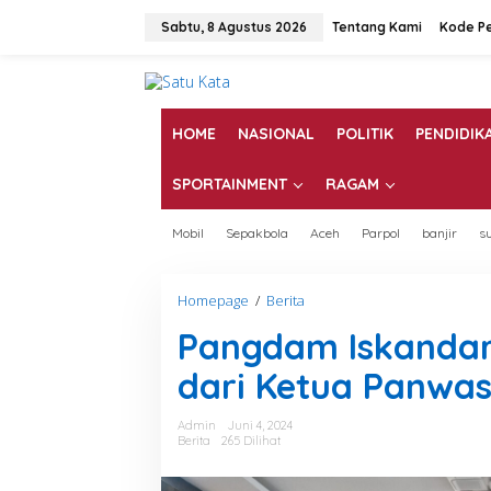
L
e
Sabtu, 8 Agustus 2026
Tentang Kami
Kode Pe
w
a
t
i
k
HOME
NASIONAL
POLITIK
PENDIDIK
e
k
SPORTAINMENT
RAGAM
o
n
t
Mobil
Sepakbola
Aceh
Parpol
banjir
s
e
n
Homepage
/
Berita
P
a
Pangdam Iskandar
n
g
dari Ketua Panwas
d
a
m
Admin
Juni 4, 2024
I
Berita
265 Dilihat
s
k