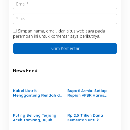
Simpan nama, email, dan situs web saya pada
peramban ini untuk komentar saya berikutnya.
News Feed
Kabel Listrik
Bupati Armia: Setiap
Menggantung Rendah di
Rupiah APBK Harus
Permukiman, Ancam
Berdampak Nyata bagi
Keselamatan Warga
Masyarakat
Puting Beliung Terjang
Rp 2,5 Triliun Dana
Aceh Tamiang, Tujuh
Kementan untuk
Rumah Warga Rusak,
Bencana, Pemerintah
Bang Jek Tinjau Lokasi
Aceh kelola Rp 9,7 Miliar