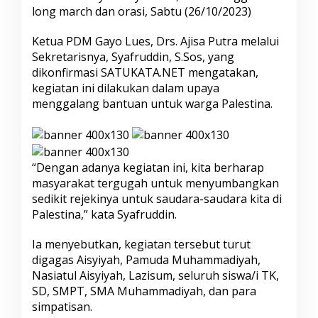
u
long march dan orasi, Sabtu (26/10/2023)
e
s
Ketua PDM Gayo Lues, Drs. Ajisa Putra melalui
G
Sekretarisnya, Syafruddin, S.Sos, yang
e
l
dikonfirmasi SATUKATA.NET mengatakan,
a
kegiatan ini dilakukan dalam upaya
r
menggalang bantuan untuk warga Palestina.
L
o
n
g
M
“Dengan adanya kegiatan ini, kita berharap
a
masyarakat tergugah untuk menyumbangkan
r
sedikit rejekinya untuk saudara-saudara kita di
c
h
Palestina,” kata Syafruddin.
d
a
Ia menyebutkan, kegiatan tersebut turut
n
digagas Aisyiyah, Pamuda Muhammadiyah,
O
Nasiatul Aisyiyah, Lazisum, seluruh siswa/i TK,
r
a
SD, SMPT, SMA Muhammadiyah, dan para
s
simpatisan.
i