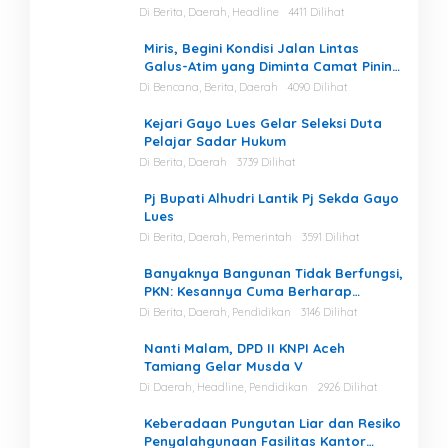
Perairan Kuala Bugak
Di Berita, Daerah, Headline
4411 Dilihat
Miris, Begini Kondisi Jalan Lintas
Galus-Atim yang Diminta Camat Pining
Dilakukan Perawatan
Di Bencana, Berita, Daerah
4090 Dilihat
Kejari Gayo Lues Gelar Seleksi Duta
Pelajar Sadar Hukum
Di Berita, Daerah
3739 Dilihat
Pj Bupati Alhudri Lantik Pj Sekda Gayo
Lues
Di Berita, Daerah, Pemerintah
3591 Dilihat
Banyaknya Bangunan Tidak Berfungsi,
PKN: Kesannya Cuma Berharap
Kegiatan
Di Berita, Daerah, Pendidikan
3146 Dilihat
Nanti Malam, DPD II KNPI Aceh
Tamiang Gelar Musda V
Di Daerah, Headline, Pendidikan
2926 Dilihat
Keberadaan Pungutan Liar dan Resiko
Penyalahgunaan Fasilitas Kantor