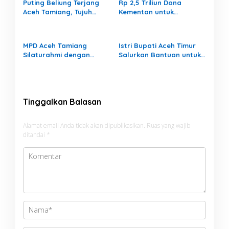
Puting Beliung Terjang
Rp 2,5 Triliun Dana
Aceh Tamiang, Tujuh
Kementan untuk
Rumah Warga Rusak,
Bencana, Pemerintah
Bang Jek Tinjau Lokasi
Aceh kelola Rp 9,7 Miliar
Bencana
MPD Aceh Tamiang
Istri Bupati Aceh Timur
Silaturahmi dengan
Salurkan Bantuan untuk
Kapolres, Memperkuat
309 Guru Terdampak
Karakter Peserta Didik
Banjir di Peureulak
Tinggalkan Balasan
Alamat email Anda tidak akan dipublikasikan.
Ruas yang wajib
ditandai
*