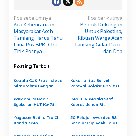
N
Pos sebelumnya
Pos berikutnya
Ada Kebencanaan,
Bentuk Dukungan
a
Masyarakat Aceh
Untuk Palestina,
v
Tamiang Harus Tahu
Ribuan Warga Aceh
i
Lima Pos BPBD. Ini
Tamiang Gelar Dzikir
g
Titik Posnya
dan Doa
a
s
Posting Terkait
i
p
Kepala OJK Provinsi Aceh
Kakorlantas Survei
Silaturahmi Dengan
Pamwal Rolakir PON XXI
o
Pangdam IM
Aceh-Sumut 2024
s
Kasdam IM Hadiri
Deputi V Kepala Staf
Syukuran HUT Ke-78
Kepresidenan RI
PALAD
Berkunjung Ke Kodam IM
Yayasan Budha Tzu Chi
50 Pelajar Awardee BSI
Banda Aceh
Scholarship Aceh Lolos
Bersilaturahmi Ke Kodam
Masuk di PTN
Iskandar Muda