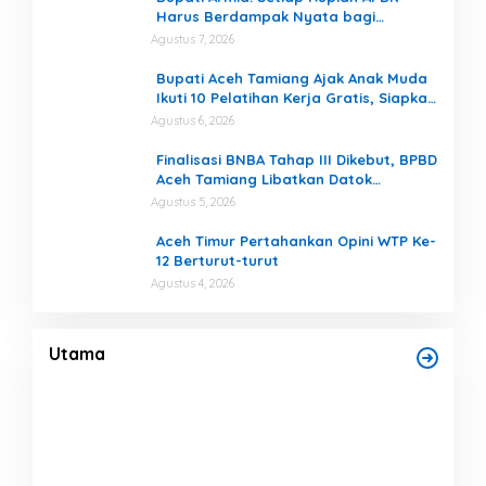
Harus Berdampak Nyata bagi
Masyarakat
Agustus 7, 2026
Bupati Aceh Tamiang Ajak Anak Muda
Ikuti 10 Pelatihan Kerja Gratis, Siapkan
SDM Siap Kerja dan Berwirausaha
Agustus 6, 2026
Finalisasi BNBA Tahap III Dikebut, BPBD
Aceh Tamiang Libatkan Datok
Penghulu untuk Vervali Stimulan
Agustus 5, 2026
Rumah
Aceh Timur Pertahankan Opini WTP Ke-
12 Berturut-turut
Agustus 4, 2026
,
Kabel Listrik Menggantung Rendah di
Bup
Permukiman, Ancam Keselamatan Warga
Ber
si
Di Daerah, Headline
|
Agustus 9, 2026
Di Da
Utama