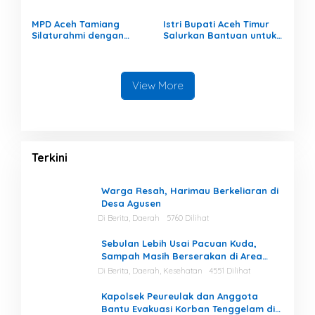
Bencana
MPD Aceh Tamiang
Istri Bupati Aceh Timur
Silaturahmi dengan
Salurkan Bantuan untuk
Kapolres, Memperkuat
309 Guru Terdampak
Karakter Peserta Didik
Banjir di Peureulak
View More
Terkini
Warga Resah, Harimau Berkeliaran di
Desa Agusen
Di Berita, Daerah
5760 Dilihat
Sebulan Lebih Usai Pacuan Kuda,
Sampah Masih Berserakan di Area
Stadion
Di Berita, Daerah, Kesehatan
4551 Dilihat
Kapolsek Peureulak dan Anggota
Bantu Evakuasi Korban Tenggelam di