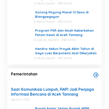
Masih Tinggi di Gayo Lues.
Di Berita, Daerah
2807 Dilihat
Gotong Royong Masal 12 Desa di
Blangpegayon
Di Berita, Daerah
2633 Dilihat
Program PSR dan Kisah Keberkahan
Petani Sawit di Aceh Tamiang
Di Daerah, Ekonomi
2589 Dilihat
Hendra: Kebut Proyek Akhir Tahun di
Gayo Lues Berpotensi Asal Dikerjakan
Di Berita, Daerah
2487 Dilihat
Pemerintahan
Saat Komunikasi Lumpuh, RAPI Jadi Penjaga
Informasi Bencana di Aceh Tamiang
Agustus 9, 2026
Bupati Armia: Setiap Rupiah APBK