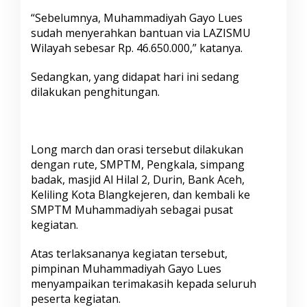
G
“Sebelumnya, Muhammadiyah Gayo Lues
a
sudah menyerahkan bantuan via LAZISMU
l
a
Wilayah sebesar Rp. 46.650.000,” katanya.
n
g
Sedangkan, yang didapat hari ini sedang
B
dilakukan penghitungan.
a
n
t
u
a
Long march dan orasi tersebut dilakukan
n
dengan rute, SMPTM, Pengkala, simpang
u
badak, masjid Al Hilal 2, Durin, Bank Aceh,
n
t
Keliling Kota Blangkejeren, dan kembali ke
u
SMPTM Muhammadiyah sebagai pusat
k
kegiatan.
P
a
Atas terlaksananya kegiatan tersebut,
l
e
pimpinan Muhammadiyah Gayo Lues
s
menyampaikan terimakasih kepada seluruh
t
peserta kegiatan.
i