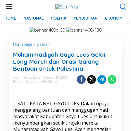
L
e
w
a
HOME
NASIONAL
POLITIK
PENDIDIKAN
EKONOMI
t
i
k
e
Homepage
/
Daerah
M
k
u
o
Muhammadiyah Gayo Lues Gelar
h
n
a
t
Long March dan Orasi Galang
m
e
Bantuan untuk Palestina
m
n
a
Admin Gayo Lues
Oktober 28, 2023
d
Daerah
,
Nasional
696 Dilihat
i
y
a
h
SATUKATA.NET-GAYO LUES-Dalam upaya
G
menggalang bantuan dan menggugah hati
a
masyarakat Kabupaten Gayo Lues untuk ikut
y
menyumbangkan sedikit rejeki mereka
o
L
Muhammadiyah Gayo Lues, Aceh menggelar