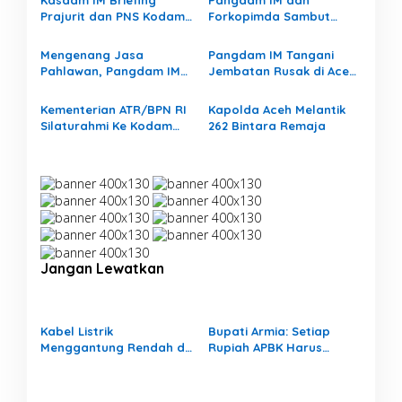
Kasdam IM Briefing
Pangdam IM dan
Prajurit dan PNS Kodam
Forkopimda Sambut
IM
Kedatangan Presiden RI
Mengenang Jasa
Pangdam IM Tangani
Pahlawan, Pangdam IM
Jembatan Rusak di Aceh
Perintahkan Korem
Utara
011/LW dan KOREM
Kementerian ATR/BPN RI
Kapolda Aceh Melantik
012/TU Merenovasi
Silaturahmi Ke Kodam
262 Bintara Remaja
Makam
Iskandar Muda
Jangan Lewatkan
Kabel Listrik
Bupati Armia: Setiap
Menggantung Rendah di
Rupiah APBK Harus
Permukiman, Ancam
Berdampak Nyata bagi
Keselamatan Warga
Masyarakat