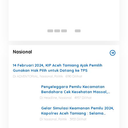
Nasional
14 Februari 2024, KIP Aceh Tamiang Ajak Pemilih
Gunakan Hak Pilih untuk Datang ke TPS
Di ADVENTORIAL, Nasional, Politik
6190 Dilihat
Penyeleggara Pemilu Kecamatan
Bendahara Cek Kesehatan Massal,
Ketua KIP Aceh Tamiang Beri Apresiasi
Di Headline, Nasional
4957 Dilihat
Gelar Simulasi Keamanan Pemilu 2024,
Kapolres Aceh Tamiang : Selama
Proses, Kami Siap dan Mampu
Di Nasional, Politik
3953 Dilihat
Menjaga Keamanan