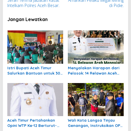
Serah Terima Jabatan Kasat
Amankan Pelaku Illegal Mining
v
Intelkam Polres Aceh Besar.
di Pidie.
i
g
Jangan Lewatkan
a
s
i
p
o
s
Istri Bupati Aceh Timur
Menyalakan Harapan dari
Salurkan Bantuan untuk 309
Pelosok: 14 Relawan Aceh
Guru Terdampak Banjir di
Mengajar Mengabdi di
Peureulak
Pedalaman Aceh Tamiang
Aceh Timur Pertahankan
Wali Kota Langsa Tinjau
Opini WTP Ke-12 Berturut-
Genangan, Instruksikan OPD
turut
Tangani Cepat