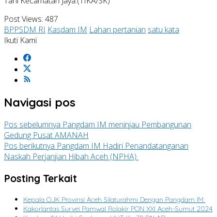
Tani Kecamatan Jaya.(TIKA/SK)
Post Views:
487
BPPSDM RI
Kasdam IM
Lahan pertanian
satu kata
Ikuti Kami
Navigasi pos
Pos sebelumnya
Pangdam IM meninjau Pembangunan
Gedung Pusat AMANAH
Pos berikutnya
Pangdam IM Hadiri Penandatanganan
Naskah Perjanjian Hibah Aceh (NPHA)
Posting Terkait
Kepala OJK Provinsi Aceh Silaturahmi Dengan Pangdam IM
Kakorlantas Survei Pamwal Rolakir PON XXI Aceh-Sumut 2024