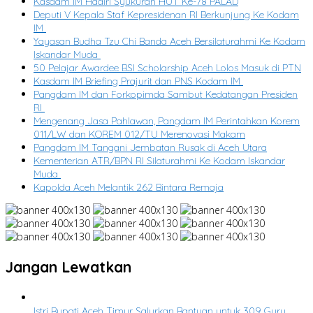
Kasdam IM Hadiri Syukuran HUT Ke-78 PALAD
Deputi V Kepala Staf Kepresidenan RI Berkunjung Ke Kodam
IM
Yayasan Budha Tzu Chi Banda Aceh Bersilaturahmi Ke Kodam
Iskandar Muda
50 Pelajar Awardee BSI Scholarship Aceh Lolos Masuk di PTN
Kasdam IM Briefing Prajurit dan PNS Kodam IM
Pangdam IM dan Forkopimda Sambut Kedatangan Presiden
RI
Mengenang Jasa Pahlawan, Pangdam IM Perintahkan Korem
011/LW dan KOREM 012/TU Merenovasi Makam
Pangdam IM Tangani Jembatan Rusak di Aceh Utara
Kementerian ATR/BPN RI Silaturahmi Ke Kodam Iskandar
Muda
Kapolda Aceh Melantik 262 Bintara Remaja
Jangan Lewatkan
Istri Bupati Aceh Timur Salurkan Bantuan untuk 309 Guru