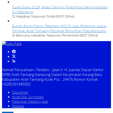
Surat Suara 2024, Anies-Cak Imin Pose Khas Sapa Indonesia,
Ini Maknanya
Di Headline, Nasional, Politik
3893 Dilihat
Bupati Armia Pahmi Tetapkan 143.711 Jiwa Penerima Jadup,
Pemkab Aceh Tamiang Percepat Pemulihan Pascabencana
Di Bencana, Headline, Nasional, Pemerintah
3807 Dilihat
Alamat Perusahaan / Redaksi : Jalan Ir. H. Juanda Depan Kantor
DPRK Aceh Tamiang Kampung Dalam Kecamatan Karang Baru
Kabupaten Aceh Tamiang Kode Pos : 24476 Nomor Kontak :
+6285361485002
Disclaimer
Kode Etik Jurnalistik
Pedoman Media Cyber
Redaksi