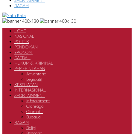
SPORTAINMENT
RAGAM
HOME
NASIONAL
POLITIK
PENDIDIKAN
EKONOMI
DAERAH
HUKUM & KRIMINAL
PEMERINTAHAN
Adventorial
Legislatif
KESEHATAN
INTERNASIONAL
SPORTAINMENT
Infotainment
Olahraga
Otomotif
Budaya
RAGAM
Religi
Bencana