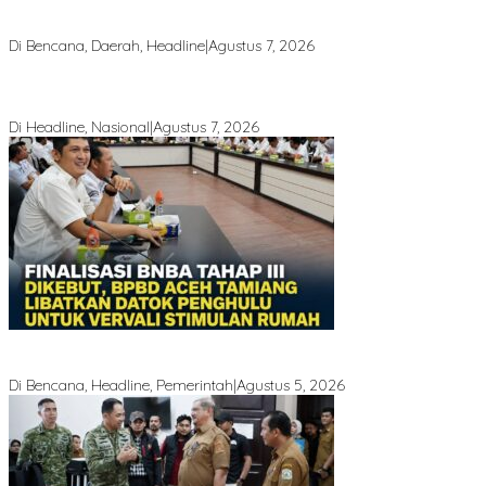
Puting Beliung Terjang Aceh Tamiang, Tujuh Rumah Warga Rusak,
Bang Jek Tinjau Lokasi Bencana
Di Bencana, Daerah, Headline
|
Agustus 7, 2026
Rp 2,5 Triliun Dana Kementan untuk Bencana, Pemerintah Aceh
kelola Rp 9,7 Miliar
Di Headline, Nasional
|
Agustus 7, 2026
Finalisasi BNBA Tahap III Dikebut, BPBD Aceh Tamiang Libatkan
Datok Penghulu untuk Vervali Stimulan Rumah
Di Bencana, Headline, Pemerintah
|
Agustus 5, 2026