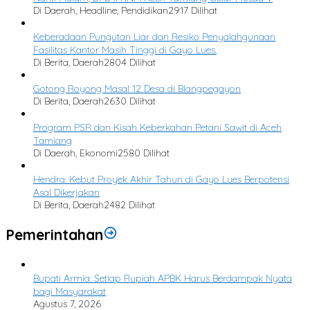
Di Daerah, Headline, Pendidikan
2917 Dilihat
Keberadaan Pungutan Liar dan Resiko Penyalahgunaan
Fasilitas Kantor Masih Tinggi di Gayo Lues.
Di Berita, Daerah
2804 Dilihat
Gotong Royong Masal 12 Desa di Blangpegayon
Di Berita, Daerah
2630 Dilihat
Program PSR dan Kisah Keberkahan Petani Sawit di Aceh
Tamiang
Di Daerah, Ekonomi
2580 Dilihat
Hendra: Kebut Proyek Akhir Tahun di Gayo Lues Berpotensi
Asal Dikerjakan
Di Berita, Daerah
2482 Dilihat
Pemerintahan
Bupati Armia: Setiap Rupiah APBK Harus Berdampak Nyata
bagi Masyarakat
Agustus 7, 2026