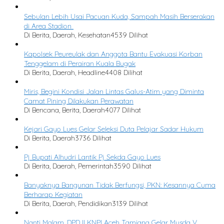
Sebulan Lebih Usai Pacuan Kuda, Sampah Masih Berserakan
di Area Stadion
Di Berita, Daerah, Kesehatan
4539 Dilihat
Kapolsek Peureulak dan Anggota Bantu Evakuasi Korban
Tenggelam di Perairan Kuala Bugak
Di Berita, Daerah, Headline
4408 Dilihat
Miris, Begini Kondisi Jalan Lintas Galus-Atim yang Diminta
Camat Pining Dilakukan Perawatan
Di Bencana, Berita, Daerah
4077 Dilihat
Kejari Gayo Lues Gelar Seleksi Duta Pelajar Sadar Hukum
Di Berita, Daerah
3736 Dilihat
Pj Bupati Alhudri Lantik Pj Sekda Gayo Lues
Di Berita, Daerah, Pemerintah
3590 Dilihat
Banyaknya Bangunan Tidak Berfungsi, PKN: Kesannya Cuma
Berharap Kegiatan
Di Berita, Daerah, Pendidikan
3139 Dilihat
Nanti Malam, DPD II KNPI Aceh Tamiang Gelar Musda V