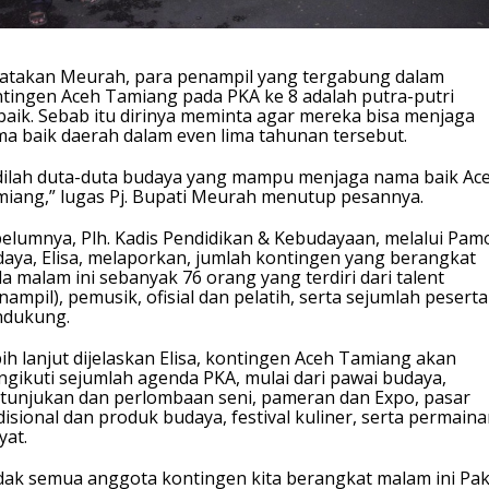
atakan Meurah, para penampil yang tergabung dalam
tingen Aceh Tamiang pada PKA ke 8 adalah putra-putri
baik. Sebab itu dirinya meminta agar mereka bisa menjaga
a baik daerah dalam even lima tahunan tersebut.
dilah duta-duta budaya yang mampu menjaga nama baik Ac
iang,” lugas Pj. Bupati Meurah menutup pesannya.
elumnya, Plh. Kadis Pendidikan & Kebudayaan, melalui Pa
aya, Elisa, melaporkan, jumlah kontingen yang berangkat
a malam ini sebanyak 76 orang yang terdiri dari talent
nampil), pemusik, ofisial dan pelatih, serta sejumlah peserta
ndukung.
ih lanjut dijelaskan Elisa, kontingen Aceh Tamiang akan
gikuti sejumlah agenda PKA, mulai dari pawai budaya,
tunjukan dan perlombaan seni, pameran dan Expo, pasar
disional dan produk budaya, festival kuliner, serta permain
yat.
dak semua anggota kontingen kita berangkat malam ini Pa