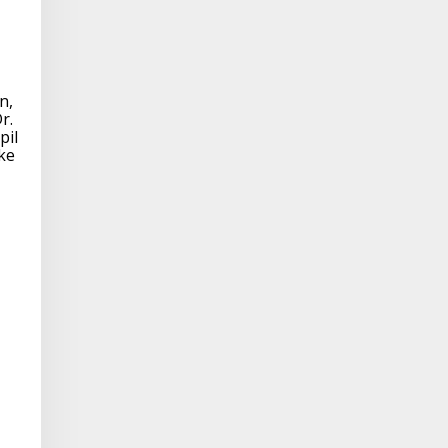
n,
r.
pil
ke