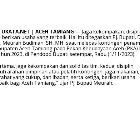
TUKATA.NET | ACEH TAMIANG
— Jaga kekompakan, disipli
 berikan usaha yang terbaik. Hal itu ditegaskan Pj. Bupati, D
. Meurah Budiman, SH, MH, saat melepas kontingen penam
upaten Aceh Tamiang pada Pekan Kebudayaan Aceh (PKA) 
ahun 2023, di Pendopo Bupati setempat, Rabu (1/11/2023).
rtama, jaga kekompakan dan soliditas tim, kedua, disiplin,
uh arahan pimpinan atau pelatih kontingen, jaga makanan,
irahat yang cukup, dan ibadah, serta ketiga, berikan usaha
baik bagi Aceh Tamiang,” ujar Pj. Bupati Meurah.