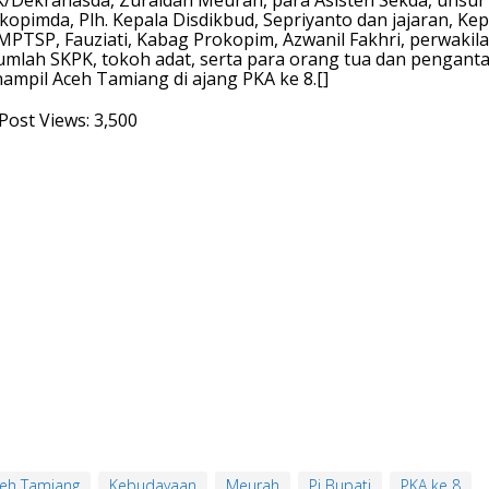
/Dekranasda, Zuraidah Meurah, para Asisten Sekda, unsur
kopimda, Plh. Kepala Disdikbud, Sepriyanto dan jajaran, Kep
PTSP, Fauziati, Kabag Prokopim, Azwanil Fakhri, perwakil
umlah SKPK, tokoh adat, serta para orang tua dan pengant
ampil Aceh Tamiang di ajang PKA ke 8.[]
Post Views:
3,500
eh Tamiang
Kebudayaan
Meurah
Pj Bupati
PKA ke 8