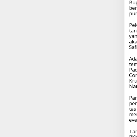
Bup
ber
pun
Pek
tan
yan
aka
Saf
Ada
tem
Pad
Con
Kru
Na
Pan
pen
tas
men
eve
Tam