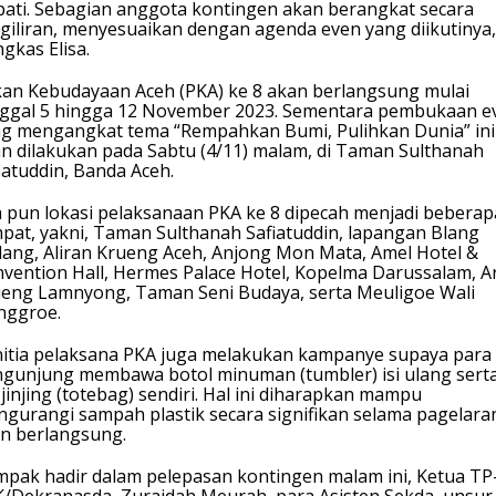
ati. Sebagian anggota kontingen akan berangkat secara
giliran, menyesuaikan dengan agenda even yang diikutinya,
gkas Elisa.
an Kebudayaan Aceh (PKA) ke 8 akan berlangsung mulai
ggal 5 hingga 12 November 2023. Sementara pembukaan e
g mengangkat tema “Rempahkan Bumi, Pulihkan Dunia” ini
n dilakukan pada Sabtu (4/11) malam, di Taman Sulthanah
iatuddin, Banda Aceh.
 pun lokasi pelaksanaan PKA ke 8 dipecah menjadi beberap
pat, yakni, Taman Sulthanah Safiatuddin, lapangan Blang
ang, Aliran Krueng Aceh, Anjong Mon Mata, Amel Hotel &
vention Hall, Hermes Palace Hotel, Kopelma Darussalam, A
eng Lamnyong, Taman Seni Budaya, serta Meuligoe Wali
nggroe.
itia pelaksana PKA juga melakukan kampanye supaya para
gunjung membawa botol minuman (tumbler) isi ulang sert
 jinjing (totebag) sendiri. Hal ini diharapkan mampu
gurangi sampah plastik secara signifikan selama pagelara
n berlangsung.
pak hadir dalam pelepasan kontingen malam ini, Ketua TP