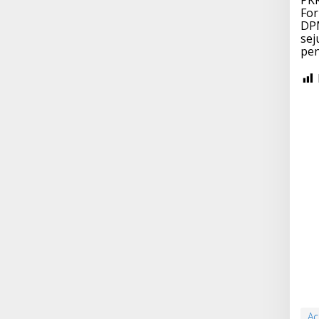
PKK
For
DPM
sej
pen
Ac