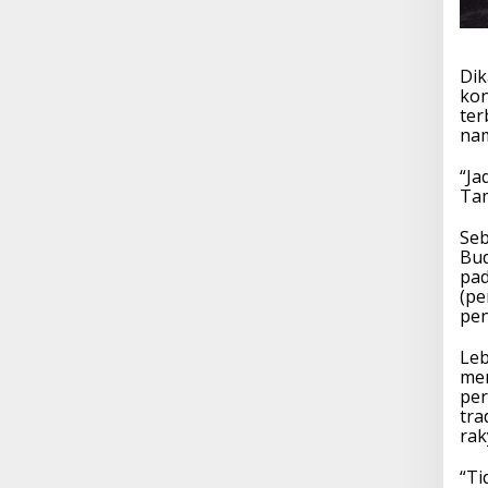
Dik
kon
ter
nam
“Ja
Tam
Seb
Bud
pad
(pe
pe
Leb
men
per
tra
rak
“Ti