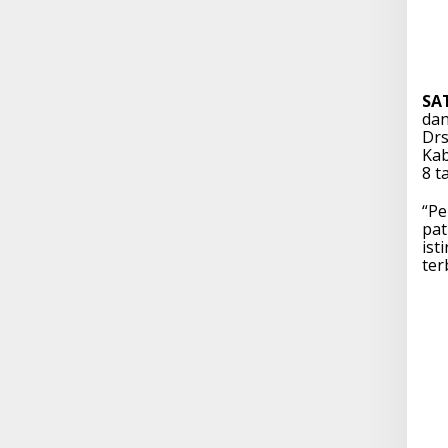
SA
dan
Drs
Kab
8 t
“Pe
pat
ist
ter