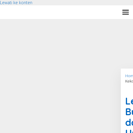
Lewati ke konten
Hom
Kek
PKA
L
B
d
U