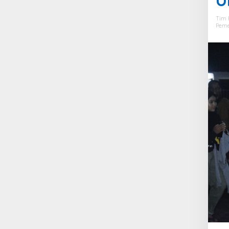
Tim 
Peme