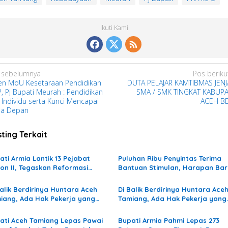
Ikuti Kami
 sebelumnya
Pos beriku
en MoU Kesetaraan Pendidikan
DUTA PELAJAR KAMTIBMAS JEN
, Pj Bupati Meurah : Pendidikan
SMA / SMK TINGKAT KABUP
 Individu serta Kunci Mencapai
ACEH B
a Depan
ting Terkait
ati Armia Lantik 13 Pejabat
Puluhan Ribu Penyintas Terima
lon II, Tegaskan Reformasi
Bantuan Stimulan, Harapan Bar
okrasi Demi Pelayanan Publik
Bangkit di Aceh Tamiang
g Lebih Baik
Balik Berdirinya Huntara Aceh
Di Balik Berdirinya Huntara Ace
iang, Ada Hak Pekerja yang
Tamiang, Ada Hak Pekerja yang
ih Tertunda
Masih Tertunda
ati Aceh Tamiang Lepas Pawai
Bupati Armia Pahmi Lepas 273