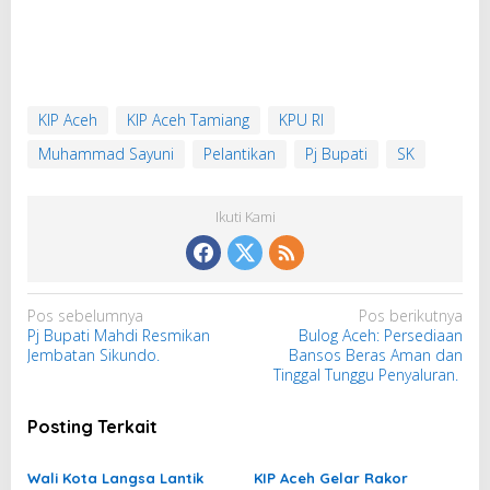
KIP Aceh
KIP Aceh Tamiang
KPU RI
Muhammad Sayuni
Pelantikan
Pj Bupati
SK
Ikuti Kami
N
Pos sebelumnya
Pos berikutnya
Pj Bupati Mahdi Resmikan
Bulog Aceh: Persediaan
a
Jembatan Sikundo.
Bansos Beras Aman dan
v
Tinggal Tunggu Penyaluran.
i
g
Posting Terkait
a
s
Wali Kota Langsa Lantik
KIP Aceh Gelar Rakor