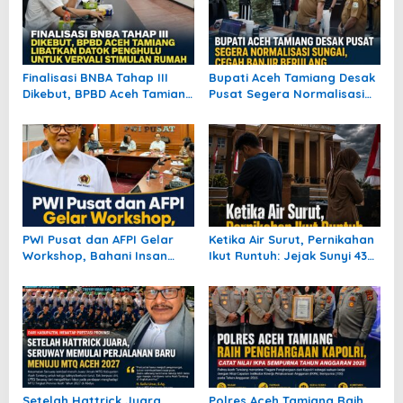
Finalisasi BNBA Tahap III
Bupati Aceh Tamiang Desak
Dikebut, BPBD Aceh Tamiang
Pusat Segera Normalisasi
Libatkan Datok Penghulu
Sungai, Cegah Banjir
untuk Vervali Stimulan
Berulang
Rumah
PWI Pusat dan AFPI Gelar
Ketika Air Surut, Pernikahan
Workshop, Bahani Insan
Ikut Runtuh: Jejak Sunyi 435
Pers tentang Industri
Perceraian Pascabanjir
Pendanaan Digital
Aceh Tamiang
Setelah Hattrick Juara,
Polres Aceh Tamiang Raih