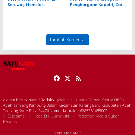
Seruway Memulai
Penghargaan Kapolri, Catat
Perjalanan Baru Menuju
Nilai IKPA Sempurna pada
MTQ Aceh 2027
Tahun Anggaran 2025
Tambah Komentar
Alamat Perusahaan / Redaksi : Jalan Ir. H. Juanda Depan Kantor DPRK
Aceh Tamiang Kampung Dalam Kecamatan Karang Baru Kabupaten Aceh
Tamiang Kode Pos : 24476 Nomor Kontak : +6285361485002
Disclaimer
Kode Etik Jurnalistik
Pedoman Media Cyber
Redaksi
Versi Non AMP