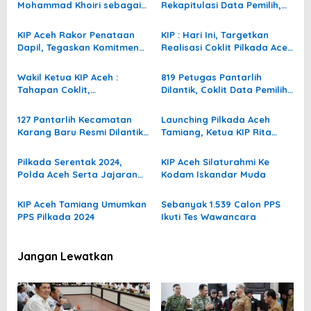
Mohammad Khoiri sebagai
Rekapitulasi Data Pemilih,
i
Anggota PAW KIP
Sorot Ratusan Data
p
Bermasalah di Seluruh
KIP Aceh Rakor Penataan
KIP : Hari Ini, Targetkan
Daerah
o
Dapil, Tegaskan Komitmen
Realisasi Coklit Pilkada Aceh
Pemilu Adil dan Berkualitas
Tamiang Capai 98 Persen
s
Wakil Ketua KIP Aceh :
819 Petugas Pantarlih
Tahapan Coklit,
Dilantik, Coklit Data Pemilih
Penyelenggara Diminta
Serentak di Aceh Tamiang
Ekstra Sehingga Tidak Ada
Dimulai
127 Pantarlih Kecamatan
Launching Pilkada Aceh
Pihak Dirugikan
Karang Baru Resmi Dilantik,
Tamiang, Ketua KIP Rita
Ini Kata Ketua Devisi SDM
Afrianti: Haram Hukumnya
Ada Rasa Terancam dan
Pilkada Serentak 2024,
KIP Aceh Silaturahmi Ke
Terintimidasi
Polda Aceh Serta Jajaran
Kodam Iskandar Muda
Gelar Operasi Mantap Praja
KIP Aceh Tamiang Umumkan
Sebanyak 1.539 Calon PPS
PPS Pilkada 2024
Ikuti Tes Wawancara
Jangan Lewatkan