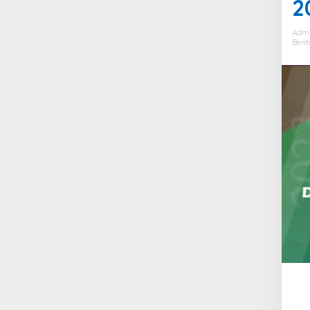
2
Adm
Berit