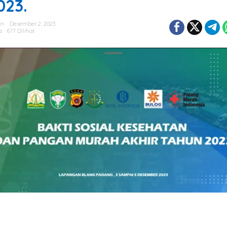
023.
in
Desember 2, 2023
a
677 Dilihat