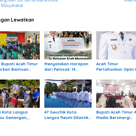
 Masyarakat
ngan Lewatkan
ri Bupati Aceh Timur
Menyalakan Harapan
Aceh Timur
urkan Bantuan
dari Pelosok: 14
Pertahankan Opini
uk 309 Guru
Relawan Aceh
Ke-12 Berturut-turu
dampak Banjir di
Mengajar Mengabdi di
reulak
Pedalaman Aceh
Tamiang
i Kota Langsa
47 Geuchik Kota
Bupati Aceh Timur 
jau Genangan,
Langsa Resmi Dilantik,
Media Bersinergi
truksikan OPD
Wali Kota Tegaskan
Dukung Pembangu
gani Cepat
Larangan Ganti
Daerah
Perangkat Gampong