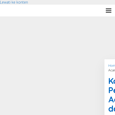
Lewati ke konten
Hom
Acar
K
P
A
d