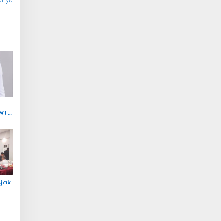
 WTP
t
Ajak
nan