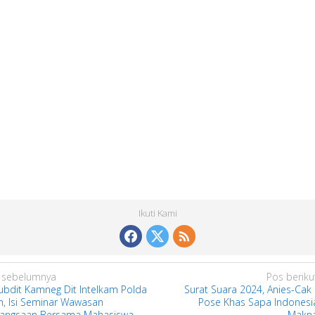
Ikuti Kami
 sebelumnya
Pos beriku
ubdit Kamneg Dit Intelkam Polda
Surat Suara 2024, Anies-Cak 
h, Isi Seminar Wawasan
Pose Khas Sapa Indonesia,
angsaan Bersama Mahasiswa
Makn