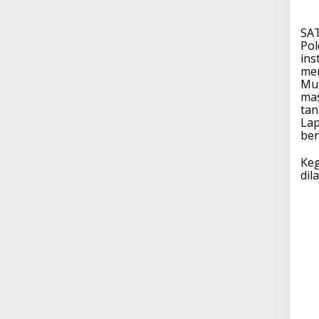
SA
Pol
ins
men
Mur
mas
tan
Lap
ber
Keg
dil