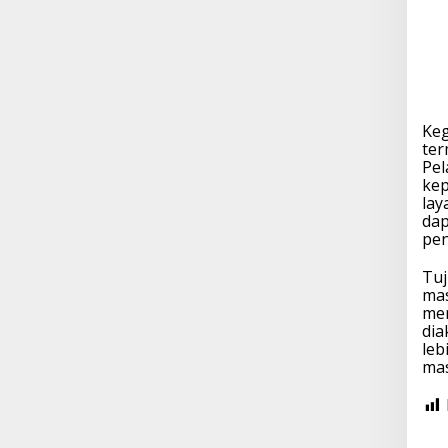
Keg
ter
Pel
kep
lay
dap
pen
Tuj
mas
mem
dia
leb
mas