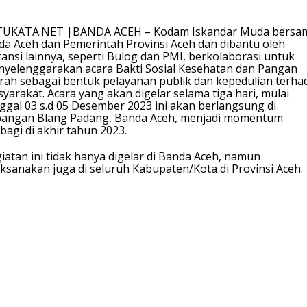
TUKATA.NET |BANDA ACEH – Kodam Iskandar Muda bersa
da Aceh dan Pemerintah Provinsi Aceh dan dibantu oleh
tansi lainnya, seperti Bulog dan PMI, berkolaborasi untuk
yelenggarakan acara Bakti Sosial Kesehatan dan Pangan
ah sebagai bentuk pelayanan publik dan kepedulian terha
yarakat. Acara yang akan digelar selama tiga hari, mulai
ggal 03 s.d 05 Desember 2023 ini akan berlangsung di
angan Blang Padang, Banda Aceh, menjadi momentum
bagi di akhir tahun 2023.
iatan ini tidak hanya digelar di Banda Aceh, namun
aksanakan juga di seluruh Kabupaten/Kota di Provinsi Aceh.