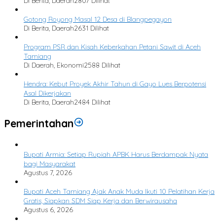
Di Berita, Daerah
2807 Dilihat
Gotong Royong Masal 12 Desa di Blangpegayon
Di Berita, Daerah
2631 Dilihat
Program PSR dan Kisah Keberkahan Petani Sawit di Aceh
Tamiang
Di Daerah, Ekonomi
2588 Dilihat
Hendra: Kebut Proyek Akhir Tahun di Gayo Lues Berpotensi
Asal Dikerjakan
Di Berita, Daerah
2484 Dilihat
Pemerintahan
Bupati Armia: Setiap Rupiah APBK Harus Berdampak Nyata
bagi Masyarakat
Agustus 7, 2026
Bupati Aceh Tamiang Ajak Anak Muda Ikuti 10 Pelatihan Kerja
Gratis, Siapkan SDM Siap Kerja dan Berwirausaha
Agustus 6, 2026