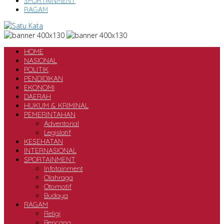
SPORTAINMENT
RAGAM
HOME
NASIONAL
POLITIK
PENDIDIKAN
EKONOMI
DAERAH
HUKUM & KRIMINAL
PEMERINTAHAN
Adventorial
Legislatif
KESEHATAN
INTERNASIONAL
SPORTAINMENT
Infotainment
Olahraga
Otomotif
Budaya
RAGAM
Religi
Bencana