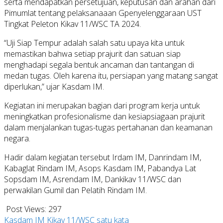
serta mendapatkan persetujuan, keputusan dan arahan dari
Pimumlat tentang pelaksanaaan Gpenyelenggaraan UST
Tingkat Peleton Kikav 11/WSC TA 2024.
“Uji Siap Tempur adalah salah satu upaya kita untuk
memastikan bahwa setiap prajurit dan satuan siap
menghadapi segala bentuk ancaman dan tantangan di
medan tugas. Oleh karena itu, persiapan yang matang sangat
diperlukan,” ujar Kasdam IM.
Kegiatan ini merupakan bagian dari program kerja untuk
meningkatkan profesionalisme dan kesiapsiagaan prajurit
dalam menjalankan tugas-tugas pertahanan dan keamanan
negara.
Hadir dalam kegiatan tersebut Irdam IM, Danrindam IM,
Kabaglat Rindam IM, Asops Kasdam IM, Pabandya Lat
Sopsdam IM, Asrendam IM, Dankikav 11/WSC dan
perwakilan Gumil dan Pelatih Rindam IM.
Post Views:
297
Kasdam IM
Kikav 11/WSC
satu kata