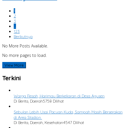
1
2
3
…
123
Berikutnya
No More Posts Available.
No more pages to load.
View More
Terkini
Warga Resah, Harimau Berkeliaran di Desa Agusen
Di Berita, Daerah
5758 Dilihat
Sebulan Lebih Usai Pacuan Kuda, Sampah Masih Berserakan
di Area Stadion
Di Berita, Daerah, Kesehatan
4547 Dilihat