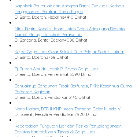
Kapolsek Peureulak dan Anggota Bantu Evakuasi Korban
Tenggelam di Perairan Kuala Bugak
Di Berita, Daerah, Headline
4410 Dilihat
Miris, Begini Kondisi Jalan Lintas Galus-Atim yang Diminta
Camat Pining Dilakukan Perawatan
Di Bencana, Berita, Daerah
4086 Dilihat
Kejari Gayo Lues Gelar Seleksi Duta Pelajar Sadar Hukum
Di Berita, Daerah
3738 Dilihat
Pj Bupati Alhudri Lantik Pj Sekda Gayo Lues
Di Berita, Daerah, Pemerintah
3590 Dilihat
Banyaknya Bangunan Tidak Berfungsi, PKN: Kesannya Cuma
Berharap Kegiatan
Di Berita, Daerah, Pendidikan
3145 Dilihat
Nanti Malam, DPD II KNPI Aceh Tamiang Gelar Musda V
Di Daerah, Headline, Pendidikan
2920 Dilihat
Keberadaan Pungutan Liar dan Resiko Penyalahgunaan
Fasilitas Kantor Masih Tinggi di Gayo Lues.