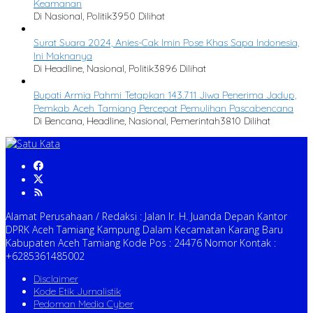
Keamanan
Di Nasional, Politik
3950 Dilihat
Surat Suara 2024, Anies-Cak Imin Pose Khas Sapa Indonesia,
Ini Maknanya
Di Headline, Nasional, Politik
3896 Dilihat
Bupati Armia Pahmi Tetapkan 143.711 Jiwa Penerima Jadup,
Pemkab Aceh Tamiang Percepat Pemulihan Pascabencana
Di Bencana, Headline, Nasional, Pemerintah
3810 Dilihat
Alamat Perusahaan / Redaksi : Jalan Ir. H. Juanda Depan Kantor
DPRK Aceh Tamiang Kampung Dalam Kecamatan Karang Baru
Kabupaten Aceh Tamiang Kode Pos : 24476 Nomor Kontak :
+6285361485002
Disclaimer
Kode Etik Jurnalistik
Pedoman Media Cyber