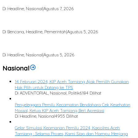
kelola Rp 9,7 Miliar
Di Headline, Nasional
|
Agustus 7, 2026
Finalisasi BNBA Tahap III Dikebut, BPBD Aceh Tamiang Libatkan
Datok Penghulu untuk Vervali Stimulan Rumah
Di Bencana, Headline, Pemerintah
|
Agustus 5, 2026
Bupati Aceh Tamiang Desak Pusat Segera Normalisasi Sungai, Cegah
Banjir Berulang
Di Headline, Nasional
|
Agustus 5, 2026
Nasional
14 Februari 2024, KIP Aceh Tamiang Ajak Pemilih Gunakan
Hak Pilih untuk Datang ke TPS
Di ADVENTORIAL, Nasional, Politik
6184 Dilihat
Penyeleggara Pemilu Kecamatan Bendahara Cek Kesehatan
Massal, Ketua KIP Aceh Tamiang Beri Apresiasi
Di Headline, Nasional
4955 Dilihat
Gelar Simulasi Keamanan Pemilu 2024, Kapolres Aceh
Tamiang : Selama Proses, Kami Siap dan Mampu Menjaga