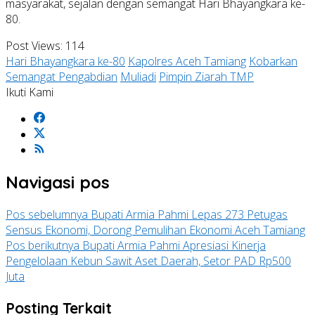
masyarakat, sejalan dengan semangat Hari Bhayangkara ke-
80.
Post Views:
114
Hari Bhayangkara ke-80
Kapolres Aceh Tamiang
Kobarkan
Semangat Pengabdian
Muliadi
Pimpin Ziarah TMP
Ikuti Kami
Navigasi pos
Pos sebelumnya
Bupati Armia Pahmi Lepas 273 Petugas
Sensus Ekonomi, Dorong Pemulihan Ekonomi Aceh Tamiang
Pos berikutnya
Bupati Armia Pahmi Apresiasi Kinerja
Pengelolaan Kebun Sawit Aset Daerah, Setor PAD Rp500
Juta
Posting Terkait