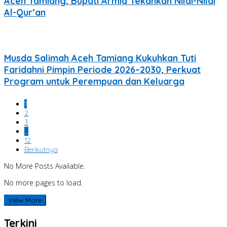
Aceh Tamiang, Bupati Armia Tekankan Nilai-Nilai
Al-Qur’an
Musda Salimah Aceh Tamiang Kukuhkan Tuti
Faridahni Pimpin Periode 2026–2030, Perkuat
Program untuk Perempuan dan Keluarga
1
2
3
…
12
Berikutnya
No More Posts Available.
No more pages to load.
View More
Terkini