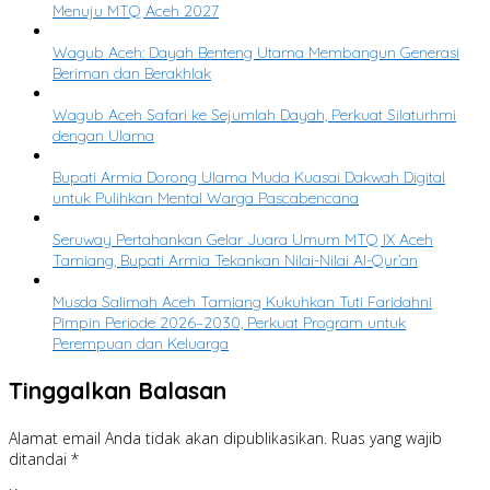
Menuju MTQ Aceh 2027
Wagub Aceh: Dayah Benteng Utama Membangun Generasi
Beriman dan Berakhlak
Wagub Aceh Safari ke Sejumlah Dayah, Perkuat Silaturhmi
dengan Ulama
Bupati Armia Dorong Ulama Muda Kuasai Dakwah Digital
untuk Pulihkan Mental Warga Pascabencana
Seruway Pertahankan Gelar Juara Umum MTQ IX Aceh
Tamiang, Bupati Armia Tekankan Nilai-Nilai Al-Qur’an
Musda Salimah Aceh Tamiang Kukuhkan Tuti Faridahni
Pimpin Periode 2026–2030, Perkuat Program untuk
Perempuan dan Keluarga
Tinggalkan Balasan
Alamat email Anda tidak akan dipublikasikan.
Ruas yang wajib
ditandai
*