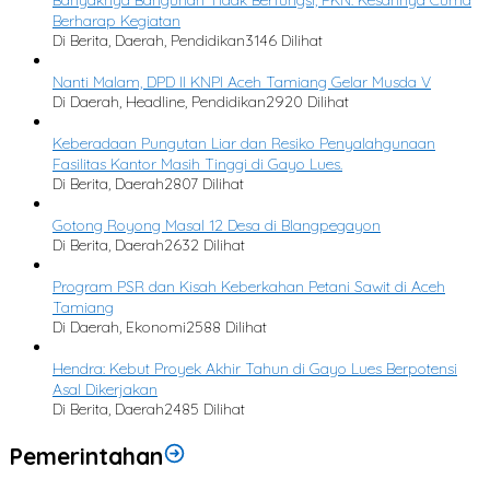
Berharap Kegiatan
Di Berita, Daerah, Pendidikan
3146 Dilihat
Nanti Malam, DPD II KNPI Aceh Tamiang Gelar Musda V
Di Daerah, Headline, Pendidikan
2920 Dilihat
Keberadaan Pungutan Liar dan Resiko Penyalahgunaan
Fasilitas Kantor Masih Tinggi di Gayo Lues.
Di Berita, Daerah
2807 Dilihat
Gotong Royong Masal 12 Desa di Blangpegayon
Di Berita, Daerah
2632 Dilihat
Program PSR dan Kisah Keberkahan Petani Sawit di Aceh
Tamiang
Di Daerah, Ekonomi
2588 Dilihat
Hendra: Kebut Proyek Akhir Tahun di Gayo Lues Berpotensi
Asal Dikerjakan
Di Berita, Daerah
2485 Dilihat
Pemerintahan