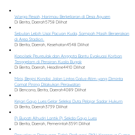
Warga Resah, Harimau Berkeliaran di Desa Agusen
Di Berita, Daerah
5758 Dilihat
Sebulan Lebih Usai Pacuan Kuda, Sampah Masih Berserakan
di Area Stadion
Di Berita, Daerah, Kesehatan
4548 Dilihat
Kapolsek Peureulak dan Anggota Bantu Evakuasi Korban
Tenggelam di Perairan Kuala Bugak
Di Berita, Daerah, Headline
4410 Dilihat
Miris, Begini Kondisi Jalan Lintas Galus-Atim yang Diminta
Camat Pining Dilakukan Perawatan
Di Bencana, Berita, Daerah
4089 Dilihat
Kejari Gayo Lues Gelar Seleksi Duta Pelajar Sadar Hukum
Di Berita, Daerah
3739 Dilihat
Pj Bupati Alhudri Lantik Pj Sekda Gayo Lues
Di Berita, Daerah, Pemerintah
3591 Dilihat
Banyaknya Bangunan Tidak Berfungsi, PKN: Kesannya Cuma