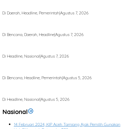
Bupati Armia: Setiap Rupiah APBK Harus Berdampak Nyata bagi
Masyarakat
Di Daerah, Headline, Pemerintah
|
Agustus 7, 2026
Puting Beliung Terjang Aceh Tamiang, Tujuh Rumah Warga Rusak,
Bang Jek Tinjau Lokasi Bencana
Di Bencana, Daerah, Headline
|
Agustus 7, 2026
Rp 2,5 Triliun Dana Kementan untuk Bencana, Pemerintah Aceh
kelola Rp 9,7 Miliar
Di Headline, Nasional
|
Agustus 7, 2026
Finalisasi BNBA Tahap III Dikebut, BPBD Aceh Tamiang Libatkan
Datok Penghulu untuk Vervali Stimulan Rumah
Di Bencana, Headline, Pemerintah
|
Agustus 5, 2026
Bupati Aceh Tamiang Desak Pusat Segera Normalisasi Sungai, Cegah
Banjir Berulang
Di Headline, Nasional
|
Agustus 5, 2026
Nasional
14 Februari 2024, KIP Aceh Tamiang Ajak Pemilih Gunakan