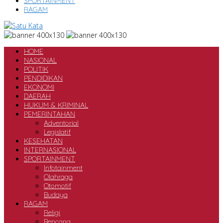
SPORTAINMENT
RAGAM
HOME
NASIONAL
POLITIK
PENDIDIKAN
EKONOMI
DAERAH
HUKUM & KRIMINAL
PEMERINTAHAN
Adventorial
Legislatif
KESEHATAN
INTERNASIONAL
SPORTAINMENT
Infotainment
Olahraga
Otomotif
Budaya
RAGAM
Religi
Bencana