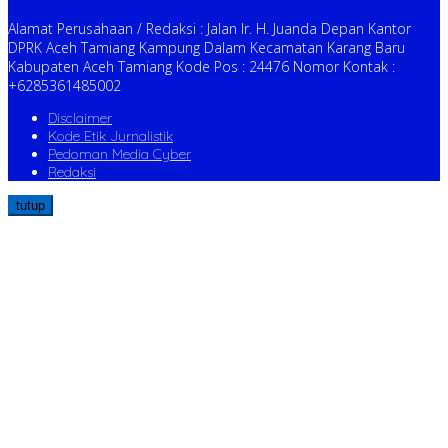
Alamat Perusahaan / Redaksi : Jalan Ir. H. Juanda Depan Kantor
DPRK Aceh Tamiang Kampung Dalam Kecamatan Karang Baru
Kabupaten Aceh Tamiang Kode Pos : 24476 Nomor Kontak :
+6285361485002
Disclaimer
Kode Etik Jurnalistik
Pedoman Media Cyber
Redaksi
tutup