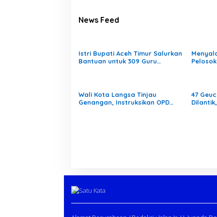
News Feed
Istri Bupati Aceh Timur Salurkan
Menyal
Bantuan untuk 309 Guru
Pelosok
Terdampak Banjir di Peureulak
Mengaja
Pedala
Wali Kota Langsa Tinjau
47 Geuc
Genangan, Instruksikan OPD
Dilanti
Tangani Cepat
Laranga
Gampo