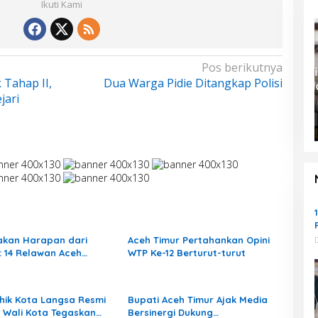
Ikuti Kami
Pos berikutnya
Bupati Armia: Setiap Rupiah APBK
Tahap II,
Dua Warga Pidie Ditangkap Polisi
Harus Berdampak Nyata bagi
jari
Masyarakat
Di Daerah, Headline, Pemerintah
|
Agustus 7,
2026
akan Harapan dari
Aceh Timur Pertahankan Opini
: 14 Relawan Aceh
WTP Ke-12 Berturut-turut
r Mengabdi di
man Aceh Tamiang
hik Kota Langsa Resmi
Bupati Aceh Timur Ajak Media
k, Wali Kota Tegaskan
Bersinergi Dukung