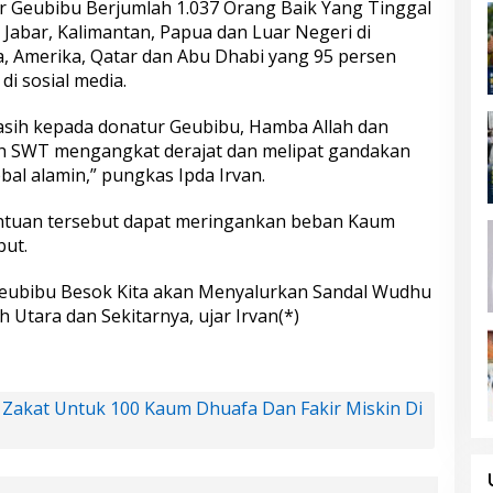
ur Geubibu Berjumlah 1.037 Orang Baik Yang Tinggal
, Jabar, Kalimantan, Papua dan Luar Negeri di
ia, Amerika, Qatar dan Abu Dhabi yang 95 persen
di sosial media.
sih kepada donatur Geubibu, Hamba Allah dan
ah SWT mengangkat derajat dan melipat gandakan
bal alamin,” pungkas Ipda Irvan.
antuan tersebut dapat meringankan beban Kaum
but.
Geubibu Besok Kita akan Menyalurkan Sandal Wudhu
 Utara dan Sekitarnya, ujar Irvan(*)
n Zakat Untuk 100 Kaum Dhuafa Dan Fakir Miskin Di
Menggantung
ukiman, Ancam
arga
Agustus 9, 2026