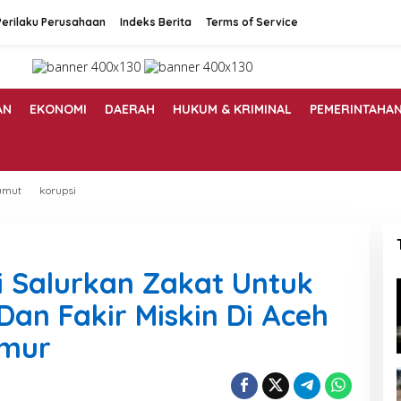
erilaku Perusahaan
Indeks Berita
Terms of Service
AN
EKONOMI
DAERAH
HUKUM & KRIMINAL
PEMERINTAHA
umut
korupsi
i Salurkan Zakat Untuk
an Fakir Miskin Di Aceh
imur