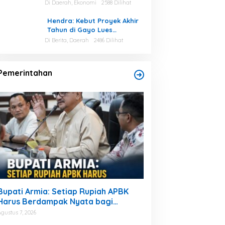
Aceh Tamiang
Di Daerah, Ekonomi
2588 Dilihat
Hendra: Kebut Proyek Akhir
Tahun di Gayo Lues
Berpotensi Asal Dikerjakan
Di Berita, Daerah
2486 Dilihat
Pemerintahan
Bupati Armia: Setiap Rupiah APBK
Harus Berdampak Nyata bagi
Masyarakat
Agustus 7, 2026