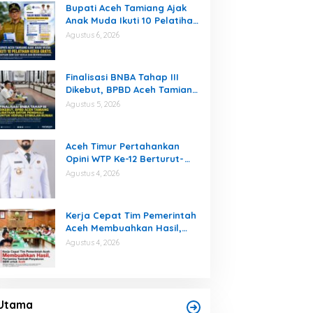
Bupati Aceh Tamiang Ajak
Anak Muda Ikuti 10 Pelatihan
Kerja Gratis, Siapkan SDM
Agustus 6, 2026
Siap Kerja dan
Berwirausaha
Finalisasi BNBA Tahap III
Dikebut, BPBD Aceh Tamiang
Libatkan Datok Penghulu
Agustus 5, 2026
untuk Vervali Stimulan
Rumah
Aceh Timur Pertahankan
Opini WTP Ke-12 Berturut-
turut
Agustus 4, 2026
Kerja Cepat Tim Pemerintah
Aceh Membuahkan Hasil,
Pertamina Tambah
Agustus 4, 2026
Penyaluran BBM untuk Aceh
Puting Beliung Terjang Aceh
Tamiang, Tujuh Rumah Warga
Rusak, Bang Jek Tinjau Lokasi
Di Bencana, Daerah, Headline
|
Agustus 7, 2026
Utama