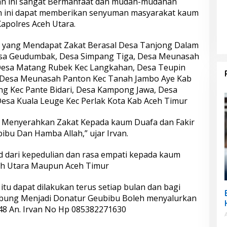
tan ini sangat Bermanfaat dan mudah-mudahan
n ini dapat memberikan senyuman masyarakat kaum
 Kapolres Aceh Utara.
n yang Mendapat Zakat Berasal Desa Tanjong Dalam
esa Geudumbak, Desa Simpang Tiga, Desa Meunasah
 Desa Matang Rubek Kec Langkahan, Desa Teupin
 Desa Meunasah Panton Kec Tanah Jambo Aye Kab
ng Kec Pante Bidari, Desa Kampong Jawa, Desa
Desa Kuala Leuge Kec Perlak Kota Kab Aceh Timur
a Menyerahkan Zakat Kepada kaum Duafa dan Fakir
bu Dan Hamba Allah,” ujar Irvan.
d dari kepedulian dan rasa empati kepada kaum
ceh Utara Maupun Aceh Timur
itu dapat dilakukan terus setiap bulan dan bagi
abung Menjadi Donatur Geubibu Boleh menyalurkan
048 An. Irvan No Hp 085382271630