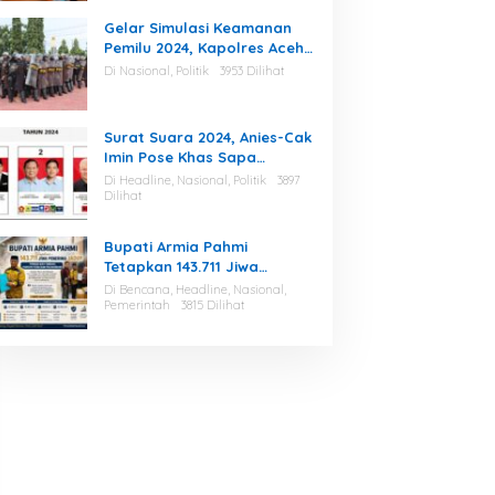
Gelar Simulasi Keamanan
Pemilu 2024, Kapolres Aceh
Tamiang : Selama Proses,
Di Nasional, Politik
3953 Dilihat
Kami Siap dan Mampu
Menjaga Keamanan
Surat Suara 2024, Anies-Cak
Imin Pose Khas Sapa
Indonesia, Ini Maknanya
Di Headline, Nasional, Politik
3897
Dilihat
Bupati Armia Pahmi
Tetapkan 143.711 Jiwa
Penerima Jadup, Pemkab
Di Bencana, Headline, Nasional,
Aceh Tamiang Percepat
Pemerintah
3815 Dilihat
Pemulihan Pascabencana