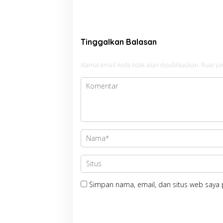
Tangani Cepat
Laranga
Gampo
Tinggalkan Balasan
Alamat email Anda tidak akan dipublikasikan.
Ruas ya
Simpan nama, email, dan situs web saya 