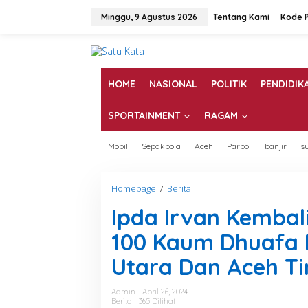
L
e
Minggu, 9 Agustus 2026
Tentang Kami
Kode P
w
a
t
i
k
HOME
NASIONAL
POLITIK
PENDIDIK
e
k
SPORTAINMENT
RAGAM
o
n
t
Mobil
Sepakbola
Aceh
Parpol
banjir
s
e
n
Homepage
/
Berita
I
p
Ipda Irvan Kembal
d
a
100 Kaum Dhuafa D
I
r
Utara Dan Aceh T
v
a
n
Admin
April 26, 2024
K
Berita
365 Dilihat