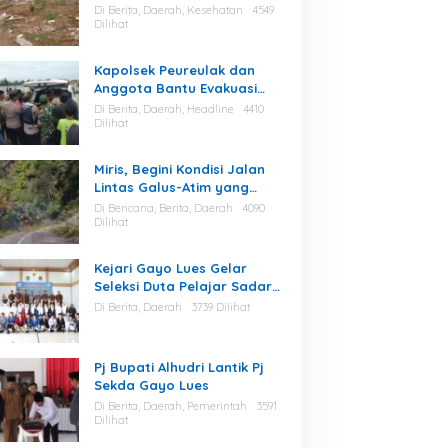
Berserakan di Area Stadion
Di Berita, Daerah, Kesehatan
4549
Dilihat
Kapolsek Peureulak dan
Anggota Bantu Evakuasi
Korban Tenggelam di
Di Berita, Daerah, Headline
4410
Perairan Kuala Bugak
Dilihat
Miris, Begini Kondisi Jalan
Lintas Galus-Atim yang
Diminta Camat Pining
Di Bencana, Berita, Daerah
4090
Dilakukan Perawatan
Dilihat
Kejari Gayo Lues Gelar
Seleksi Duta Pelajar Sadar
Hukum
Di Berita, Daerah
3739 Dilihat
Pj Bupati Alhudri Lantik Pj
Sekda Gayo Lues
Di Berita, Daerah, Pemerintah
3591
Dilihat