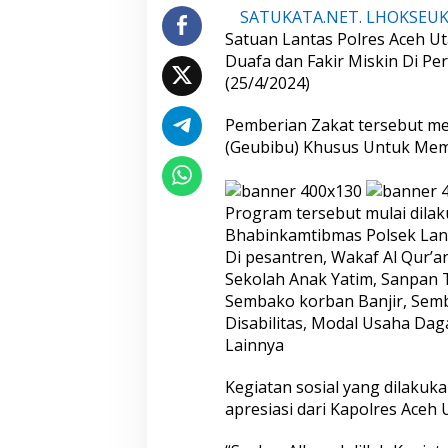
0
SATUKATA.NET. LHOKSEU
0
Satuan Lantas Polres Aceh U
K
Duafa dan Fakir Miskin Di Pe
a
u
(25/4/2024)
m
D
Pemberian Zakat tersebut m
h
(Geubibu) Khusus Untuk Mem
u
a
f
a
Program tersebut mulai dilak
D
Bhabinkamtibmas Polsek Langk
a
Di pesantren, Wakaf Al Qur’a
n
Sekolah Anak Yatim, Sanpan 
F
a
Sembako korban Banjir, Sem
k
Disabilitas, Modal Usaha Da
i
Lainnya
r
M
Kegiatan sosial yang dilakuk
i
s
apresiasi dari Kapolres Aceh
k
i