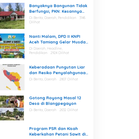
Banyaknya Bangunan Tidak
Berfungsi, PKN: Kesannya
Cuma Berharap Kegiatan
Di Berita, Daerah, Pendidikan
3146
Dilihat
Nanti Malam, DPD II KNPI
Aceh Tamiang Gelar Musda
V
Di Daerah, Headline,
Pendidikan
2924 Dilihat
Keberadaan Pungutan Liar
dan Resiko Penyalahgunaan
Fasilitas Kantor Masih Tinggi
Di Berita, Daerah
2807 Dilihat
di Gayo Lues.
Gotong Royong Masal 12
Desa di Blangpegayon
Di Berita, Daerah
2632 Dilihat
Program PSR dan Kisah
Keberkahan Petani Sawit di