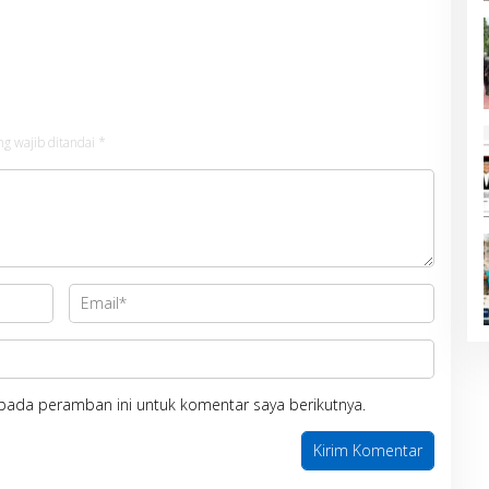
n Ganti Perangkat
Pembangunan Daerah
ng
ng wajib ditandai
*
pada peramban ini untuk komentar saya berikutnya.