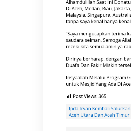
Alhamdulillah Saat Ini Donat
Di Aceh, Medan, Riau, Jakarta
Malaysia, Singapura, Austral
tanpa saya kenal hanya kenal 
“Saya mengucapkan terima ka
saudara seiman, Semoga All
rezeki kita semua amin ya rab
Dirinya berharap, dengan b
Duafa Dan Fakir Miskin terse
Insyaallah Melalui Program 
untuk Mesjid Yang Ada Di Aceh
Post Views:
365
Ipda Irvan Kembali Salurka
Kabel Listrik 
Aceh Utara Dan Aceh Timur
Rendah di Perm
Keselamatan W
Di Daerah, Headline
|