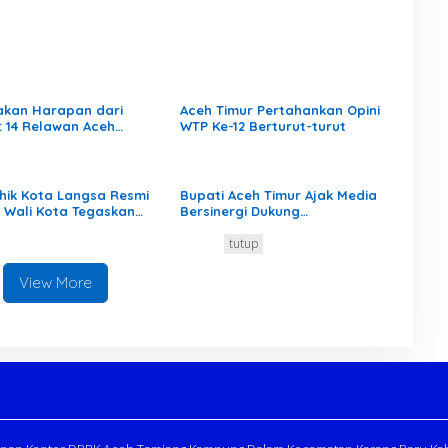
akan Harapan dari
Aceh Timur Pertahankan Opini
: 14 Relawan Aceh
WTP Ke-12 Berturut-turut
r Mengabdi di
man Aceh Tamiang
hik Kota Langsa Resmi
Bupati Aceh Timur Ajak Media
k, Wali Kota Tegaskan
Bersinergi Dukung
n Ganti Perangkat
Pembangunan Daerah
tutup
ng
View More