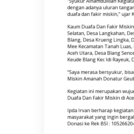
“Syukur Alhamdulillah Kegia
n
dengan adanya uluran tanga
D
duafa dan fakir miskin,” ujar
i
A
c
Kaum Duafa Dan Fakir Miski
e
Selatan, Desa Langkahan, D
h
Blang, Desa Krueng Lingka,
U
Mee Kecamatan Tanah Luas,
t
a
Aceh Utara, Desa Blang Seno
r
Keude Blang Kec Idi Rayeuk, 
a
D
“Saya merasa bersyukur, bis
a
Miskin Amanah Donatur Geubi
n
A
c
Kegiatan ini merupakan wuju
e
Duafa Dan Fakir Miskin di A
h
T
Ipda Irvan berharap kegiatan 
i
m
masyarakat yang ingin berg
u
Donasi ke Rek BSI : 1052662
r