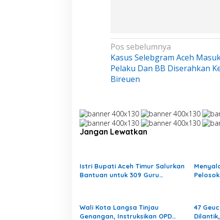
N
Pos sebelumnya
Majelis Ta’lim Sabilul Qhina
Kasus Selebgram Aceh Masuk 
a
Diresmikan, Muhammad
Pelaku Dan BB Diserahkan Ke
v
Zakiruddin Dorong Penguatan
Di Headline, Politik, Religi
|
Agustus 9, 2026
Bireuen
i
Pendidikan Agama Generasi
Muda
g
a
s
Jangan Lewatkan
i
p
o
Istri Bupati Aceh Timur Salurkan
Menyal
s
Bantuan untuk 309 Guru
Pelosok
Terdampak Banjir di Peureulak
Mengaja
Pedala
Wali Kota Langsa Tinjau
47 Geuc
Genangan, Instruksikan OPD
Dilanti