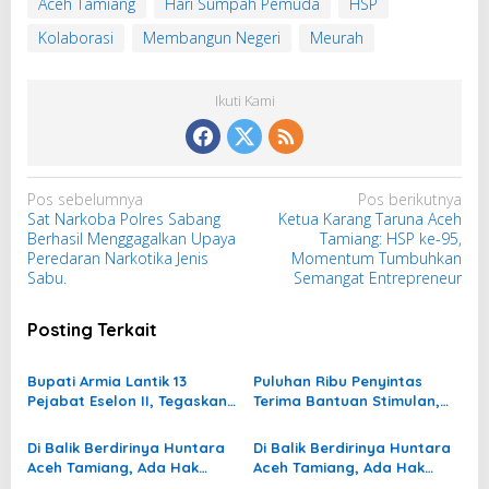
Aceh Tamiang
Hari Sumpah Pemuda
HSP
Kolaborasi
Membangun Negeri
Meurah
Ikuti Kami
N
Pos sebelumnya
Pos berikutnya
Sat Narkoba Polres Sabang
Ketua Karang Taruna Aceh
a
Berhasil Menggagalkan Upaya
Tamiang: HSP ke-95,
v
Peredaran Narkotika Jenis
Momentum Tumbuhkan
i
Sabu.
Semangat Entrepreneur
g
Posting Terkait
a
s
Bupati Armia Lantik 13
Puluhan Ribu Penyintas
i
Pejabat Eselon II, Tegaskan
Terima Bantuan Stimulan,
p
Reformasi Birokrasi Demi
Harapan Baru Bangkit di
Pelayanan Publik yang Lebih
Aceh Tamiang
o
Di Balik Berdirinya Huntara
Di Balik Berdirinya Huntara
Baik
Aceh Tamiang, Ada Hak
Aceh Tamiang, Ada Hak
s
Pekerja yang Masih
Pekerja yang Masih