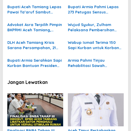
Tertunda
Tertunda
Bupati Aceh Tamiang Lepas
Bupati Armia Pahmi Lepas
Pawai Ta’aruf Sambut
273 Petugas Sensus
Tahun Baru Islam 1448
Ekonomi, Dorong Pemulihan
Hijriah
Ekonomi Aceh Tamiang
Advokat Asra Terpilih Pimpin
Wujud Syukur, Zulham
BKPRMI Aceh Tamiang,
Pelaksana Pembersihan
Usung Semangat
Lumpur Pascabanjir di Aceh
Kebangkitan Pascabanjir
Tamiang Gelar Santunan
DLH Aceh Tamiang Krisis
Wabup Ismail Terima 150
Anak Yatim
Sarana Persampahan, 21
Sapi Kurban untuk Korban
Kontainer Rusak Akibat
Banjir dari Human Initiative
Banjir
dan WEPA
Bupati Armia Serahkan Sapi
Armia Pahmi Tinjau
Kurban Bantuan Presiden
Rehabilitasi Sawah
Prabowo
Pascabanjir, Asa Petani
Aceh Tamiang Mulai Bangkit
Jangan Lewatkan
Finalisasi BNBA Tahap III
Aceh Timur Pertahankan