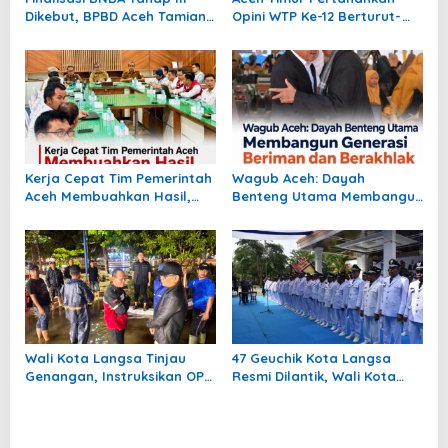
Dikebut, BPBD Aceh Tamiang
Opini WTP Ke-12 Berturut-
Libatkan Datok Penghulu
turut
untuk Vervali Stimulan
Rumah
Kerja Cepat Tim Pemerintah
Wagub Aceh: Dayah
Aceh Membuahkan Hasil,
Benteng Utama Membangun
Pertamina Tambah
Generasi Beriman dan
Penyaluran BBM untuk Aceh
Berakhlak
Wali Kota Langsa Tinjau
47 Geuchik Kota Langsa
Genangan, Instruksikan OPD
Resmi Dilantik, Wali Kota
Tangani Cepat
Tegaskan Larangan Ganti
Perangkat Gampong