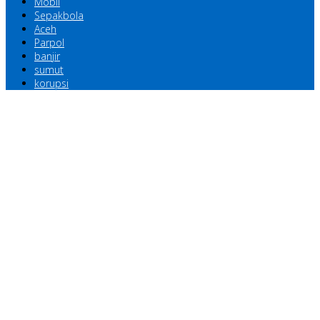
Mobil
Sepakbola
Aceh
Parpol
banjir
sumut
korupsi