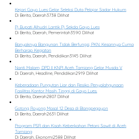
Kejari Gayo Lues Gelar Seleksi Duta Pelajar Sadar Hukum
Di Berita, Daerah
3738 Dilihat
Pj Bupati Alhudri Lantik Pj Sekda Gayo Lues
Di Berita, Daerah, Pemerintah
3590 Dilihat
Banyaknya Bangunan Tidak Berfungsi, PKN: Kesannya Cuma
Berharap Kegiatan
Di Berita, Daerah, Pendidikan
3145 Dilihat
Nanti Malam, DPD II KNPI Aceh Tamiang Gelar Musda V
Di Daerah, Headline, Pendidikan
2919 Dilihat
Keberadaan Pungutan Liar dan Resiko Penyalahgunaan
Fasilitas Kantor Masih Tinggi di Gayo Lues.
Di Berita, Daerah
2807 Dilihat
Gotong Royong Masal 12 Desa di Blangpegayon
Di Berita, Daerah
2631 Dilihat
Program PSR dan Kisah Keberkahan Petani Sawit di Aceh
Tamiang
Di Daerah, Ekonomi
2588 Dilihat