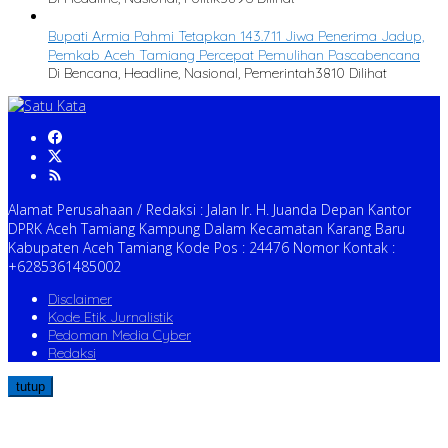
Bupati Armia Pahmi Tetapkan 143.711 Jiwa Penerima Jadup,
Pemkab Aceh Tamiang Percepat Pemulihan Pascabencana
Di Bencana, Headline, Nasional, Pemerintah
3810 Dilihat
Alamat Perusahaan / Redaksi : Jalan Ir. H. Juanda Depan Kantor
DPRK Aceh Tamiang Kampung Dalam Kecamatan Karang Baru
Kabupaten Aceh Tamiang Kode Pos : 24476 Nomor Kontak :
+6285361485002
Disclaimer
Kode Etik Jurnalistik
Pedoman Media Cyber
Redaksi
tutup