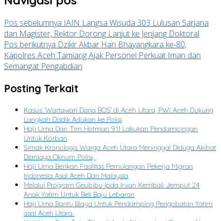
Navigasi pos
Pos sebelumnya
IAIN Langsa Wisuda 303 Lulusan Sarjana
dan Magister, Rektor Dorong Lanjut ke Jenjang Doktoral
Pos berikutnya
Dzikir Akbar Hari Bhayangkara ke-80,
Kapolres Aceh Tamiang Ajak Personel Perkuat Iman dan
Semangat Pengabdian
Posting Terkait
Kasus ‘Wartawan Dana BOS’ di Aceh Utara, PWI Aceh Dukung
Langkah Disdik Adukan ke Polisi
Haji Uma Dan Tim Hotman 911 Lakukan Pendampingan
Untuk Korban
Simak Kronologis Warga Aceh Utara Meninggal Diduga Akibat
Dianiaya Oknum Polisi,
Haji Uma Berikan Fasilitas Pemulangan Pekerja Migran
Indonesia Asal Aceh Dari Malaysia
Melalui Program Geubibu Ipda Irvan Kembali Jemput 24
Anak Yatim Untuk Beli Baju Lebaran
Haji Uma Bantu Biaya Untuk Pendamping Pengobatan Yatim
asal Aceh Utara