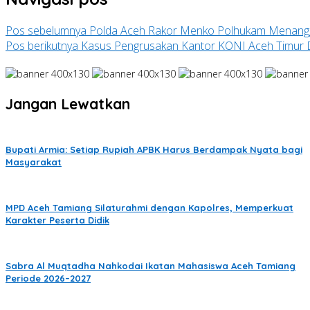
Pos sebelumnya
Polda Aceh Rakor Menko Polhukam Menangg
Pos berikutnya
Kasus Pengrusakan Kantor KONI Aceh Timur Di
Jangan Lewatkan
Bupati Armia: Setiap Rupiah APBK Harus Berdampak Nyata bagi
Masyarakat
MPD Aceh Tamiang Silaturahmi dengan Kapolres, Memperkuat
Karakter Peserta Didik
Sabra Al Muqtadha Nahkodai Ikatan Mahasiswa Aceh Tamiang
Periode 2026–2027