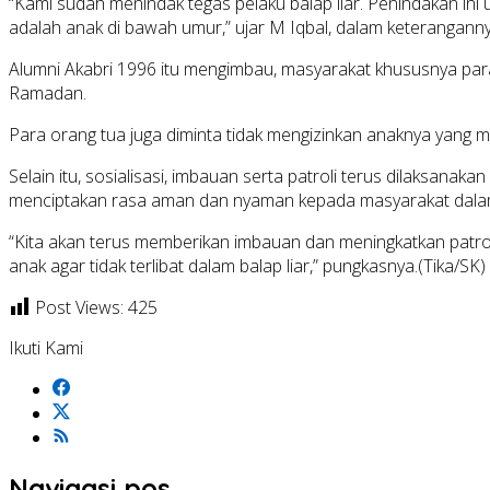
“Kami sudah menindak tegas pelaku balap liar. Penindakan ini 
adalah anak di bawah umur,” ujar M Iqbal, dalam keteranganny
Alumni Akabri 1996 itu mengimbau, masyarakat khususnya para
Ramadan.
Para orang tua juga diminta tidak mengizinkan anaknya yang 
Selain itu, sosialisasi, imbauan serta patroli terus dilaksanak
menciptakan rasa aman dan nyaman kepada masyarakat dal
“Kita akan terus memberikan imbauan dan meningkatkan patroli
anak agar tidak terlibat dalam balap liar,” pungkasnya.(Tika/SK)
Post Views:
425
Ikuti Kami
Navigasi pos