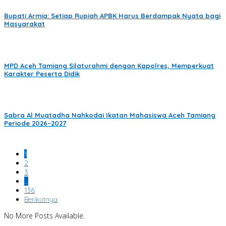
Bupati Armia: Setiap Rupiah APBK Harus Berdampak Nyata bagi
Masyarakat
MPD Aceh Tamiang Silaturahmi dengan Kapolres, Memperkuat
Karakter Peserta Didik
Sabra Al Muqtadha Nahkodai Ikatan Mahasiswa Aceh Tamiang
Periode 2026–2027
1
2
3
…
136
Berikutnya
No More Posts Available.