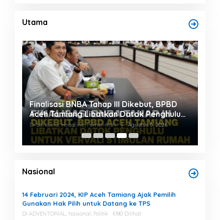
Utama
Finalisasi BNBA Tahap III Dikebut, BPBD
Bup
,7
Aceh Tamiang Libatkan Datok Penghulu
Nor
untuk Vervali Stimulan Rumah
Ber
Di Bencana, Headline, Pemerintah
|
Agustus 5, 2026
Di He
Nasional
14 Februari 2024, KIP Aceh Tamiang Ajak Pemilih
Gunakan Hak Pilih untuk Datang ke TPS
Di ADVENTORIAL, Nasional, Politik
6180 Dilihat