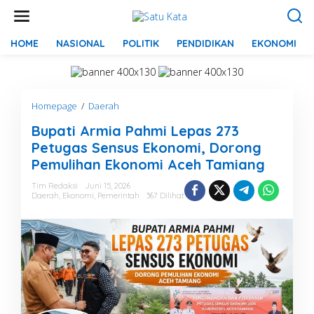
L
e
w
a
HOME
NASIONAL
POLITIK
PENDIDIKAN
EKONOMI
t
i
k
e
Homepage
/
Daerah
B
k
u
o
Bupati Armia Pahmi Lepas 273
p
n
a
t
Petugas Sensus Ekonomi, Dorong
t
e
Pemulihan Ekonomi Aceh Tamiang
i
n
A
Tim Redaksi
Juni 15, 2026
r
Daerah
,
Ekonomi
,
Pemerintah
367 Dilihat
m
i
a
P
a
h
m
i
L