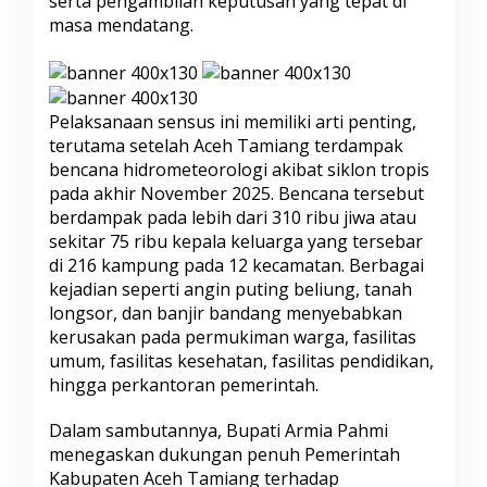
serta pengambilan keputusan yang tepat di
m
masa mendatang.
i
,
D
o
r
Pelaksanaan sensus ini memiliki arti penting,
o
terutama setelah Aceh Tamiang terdampak
n
bencana hidrometeorologi akibat siklon tropis
g
P
pada akhir November 2025. Bencana tersebut
e
berdampak pada lebih dari 310 ribu jiwa atau
m
sekitar 75 ribu kepala keluarga yang tersebar
u
di 216 kampung pada 12 kecamatan. Berbagai
l
i
kejadian seperti angin puting beliung, tanah
h
longsor, dan banjir bandang menyebabkan
a
kerusakan pada permukiman warga, fasilitas
n
umum, fasilitas kesehatan, fasilitas pendidikan,
E
hingga perkantoran pemerintah.
k
o
n
Dalam sambutannya, Bupati Armia Pahmi
o
menegaskan dukungan penuh Pemerintah
m
Kabupaten Aceh Tamiang terhadap
i