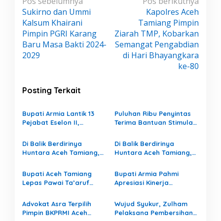
N
Pos sebelumnya
Pos berikutnya
Sukirno dan Ummi
Kapolres Aceh
a
Kalsum Khairani
Tamiang Pimpin
v
Pimpin PGRI Karang
Ziarah TMP, Kobarkan
i
Baru Masa Bakti 2024-
Semangat Pengabdian
g
2029
di Hari Bhayangkara
a
ke-80
s
i
Posting Terkait
p
Bupati Armia Lantik 13
Puluhan Ribu Penyintas
o
Pejabat Eselon II,
Terima Bantuan Stimulan,
s
Tegaskan Reformasi
Harapan Baru Bangkit di
Birokrasi Demi Pelayanan
Aceh Tamiang
Di Balik Berdirinya
Di Balik Berdirinya
Publik yang Lebih Baik
Huntara Aceh Tamiang,
Huntara Aceh Tamiang,
Ada Hak Pekerja yang
Ada Hak Pekerja yang
Masih Tertunda
Masih Tertunda
Bupati Aceh Tamiang
Bupati Armia Pahmi
Lepas Pawai Ta’aruf
Apresiasi Kinerja
Sambut Tahun Baru
Pengelolaan Kebun Sawit
Islam 1448 Hijriah
Aset Daerah, Setor PAD
Advokat Asra Terpilih
Wujud Syukur, Zulham
Rp500 Juta
Pimpin BKPRMI Aceh
Pelaksana Pembersihan