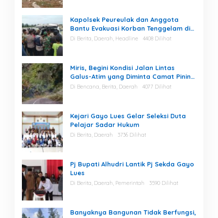
Kapolsek Peureulak dan Anggota
Bantu Evakuasi Korban Tenggelam di
Perairan Kuala Bugak
Di Berita, Daerah, Headline
4408 Dilihat
Miris, Begini Kondisi Jalan Lintas
Galus-Atim yang Diminta Camat Pining
Dilakukan Perawatan
Di Bencana, Berita, Daerah
4077 Dilihat
Kejari Gayo Lues Gelar Seleksi Duta
Pelajar Sadar Hukum
Di Berita, Daerah
3736 Dilihat
Pj Bupati Alhudri Lantik Pj Sekda Gayo
Lues
Di Berita, Daerah, Pemerintah
3590 Dilihat
Banyaknya Bangunan Tidak Berfungsi,