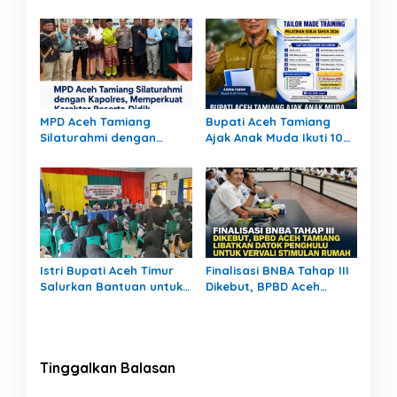
Berdampak Nyata bagi
Rumah Warga Rusak,
Masyarakat
Bang Jek Tinjau Lokasi
Bencana
MPD Aceh Tamiang
Bupati Aceh Tamiang
Silaturahmi dengan
Ajak Anak Muda Ikuti 10
Kapolres, Memperkuat
Pelatihan Kerja Gratis,
Karakter Peserta Didik
Siapkan SDM Siap Kerja
dan Berwirausaha
Istri Bupati Aceh Timur
Finalisasi BNBA Tahap III
Salurkan Bantuan untuk
Dikebut, BPBD Aceh
309 Guru Terdampak
Tamiang Libatkan Datok
Banjir di Peureulak
Penghulu untuk Vervali
Stimulan Rumah
Tinggalkan Balasan