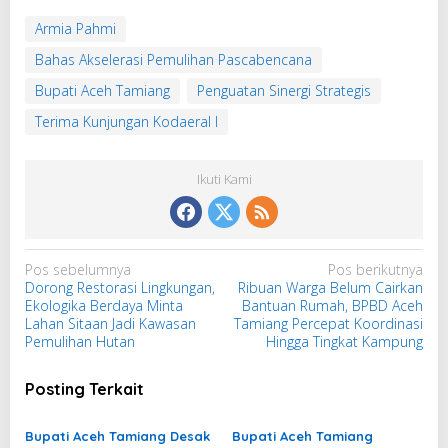
Armia Pahmi
Bahas Akselerasi Pemulihan Pascabencana
Bupati Aceh Tamiang
Penguatan Sinergi Strategis
Terima Kunjungan Kodaeral I
Ikuti Kami
N
Pos sebelumnya
Pos berikutnya
Dorong Restorasi Lingkungan,
Ribuan Warga Belum Cairkan
a
Ekologika Berdaya Minta
Bantuan Rumah, BPBD Aceh
v
Lahan Sitaan Jadi Kawasan
Tamiang Percepat Koordinasi
i
Pemulihan Hutan
Hingga Tingkat Kampung
g
Posting Terkait
a
s
Bupati Aceh Tamiang Desak
Bupati Aceh Tamiang