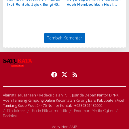
Ikut Runtuh: Jejak Sunyi 435
Aceh Membuahkan Hasil,
Perceraian Pascabanjir
Pertamina Tambah
Aceh Tamiang
Penyaluran BBM untuk Aceh
Tambah Komentar
Alamat Perusahaan / Redaksi : Jalan Ir. H. Juanda Depan Kantor DPRK
Aceh Tamiang Kampung Dalam Kecamatan Karang Baru Kabupaten Aceh
Tamiang Kode Pos : 24476 Nomor Kontak : +6285361485002
Disclaimer
Kode Etik Jurnalistik
Pedoman Media Cyber
Redaksi
Versi Non AMP