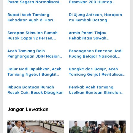
i
Pusat Segera Normalisasi
Resmikan 200 Huntap
p
Sungai, Cegah Banjir
Bantuan Buddha Tzu Chi
Berulang
untuk Korban Bencana
o
Bupati Aceh Tamiang:
Di Ujung Antrean, Harapan
Kehadiran Ayah di Hari
Itu Kembali Datang
s
Pertama Sekolah Bentuk
Mental Anak
Serapan Stimulan Rumah
Armia Pahmi Tinjau
Rusak Capai 92 Persen,
Rehabilitasi Sawah
Bupati Aceh Tamiang
Pascabanjir, Asa Petani
Jemput Bola ke BNPB untuk
Aceh Tamiang Mulai Bangkit
Aceh Tamiang Raih
Penanganan Bencana Jadi
Percepatan Tahap III dan IV
Penghargaan JDIH Nasional
Ruang Belajar Nasional,
2026, Bukti Komitmen Buka
Aceh Tamiang Tunjukkan
Akses Informasi Hukum
Kepemimpinan di Tengah
Jalur Nadi Dipulihkan, Aceh
Bangkit dari Banjir, Aceh
untuk Publik
Pemulihan
Tamiang Ngebut Bangkit
Tamiang Genjot Revitalisasi
Pascabanjir
254 Sekolah dan Gaungkan
Gerakan Mengaji
Ribuan Bantuan Rumah
Pemkab Aceh Tamiang
Rusak Cair, Besok Dibagikan
Usulkan Bantuan Stimulan
Bansos Tahap III dan IV ke
Kemensos, Puluhan Ribu
Warga Jadi Sasaran
Jangan Lewatkan