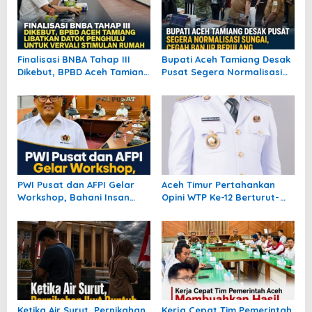
Finalisasi BNBA Tahap III
Bupati Aceh Tamiang Desak
Dikebut, BPBD Aceh Tamiang
Pusat Segera Normalisasi
Libatkan Datok Penghulu
Sungai, Cegah Banjir
untuk Vervali Stimulan
Berulang
Rumah
PWI Pusat dan AFPI Gelar
Aceh Timur Pertahankan
Workshop, Bahani Insan
Opini WTP Ke-12 Berturut-
Pers tentang Industri
turut
Pendanaan Digital
Ketika Air Surut, Pernikahan
Kerja Cepat Tim Pemerintah