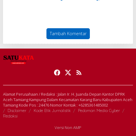
Aceh Tamiang
Pekerja yang Masih
Tertunda
Tambah Komentar
Alamat Perusahaan / Redaksi : Jalan Ir. H. Juanda Depan Kantor DPRK
Aceh Tamiang Kampung Dalam Kecamatan Karang Baru Kabupaten Aceh
Tamiang Kode Pos : 24476 Nomor Kontak : +6285361485002
Disclaimer
Kode Etik Jurnalistik
Pedoman Media Cyber
Redaksi
Versi Non AMP