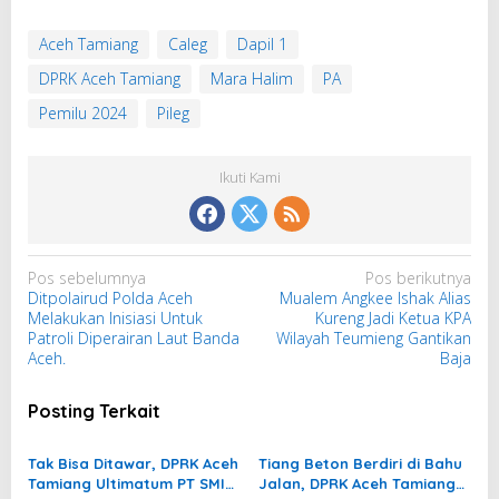
Aceh Tamiang
Caleg
Dapil 1
DPRK Aceh Tamiang
Mara Halim
PA
Pemilu 2024
Pileg
Ikuti Kami
N
Pos sebelumnya
Pos berikutnya
Ditpolairud Polda Aceh
Mualem Angkee Ishak Alias
a
Melakukan Inisiasi Untuk
Kureng Jadi Ketua KPA
v
Patroli Diperairan Laut Banda
Wilayah Teumieng Gantikan
i
Aceh.
Baja
g
Posting Terkait
a
s
Tak Bisa Ditawar, DPRK Aceh
Tiang Beton Berdiri di Bahu
i
Tamiang Ultimatum PT SMI
Jalan, DPRK Aceh Tamiang