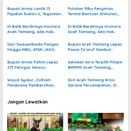
p
Cabut Tiang Beton dalam
Siapkan Surat untuk PT
1×24 Jam
Surya Mata Ie
o
Bupati Armia Lantik 13
Puluhan Ribu Penyintas
Pejabat Eselon II, Tegaskan
Terima Bantuan Stimulan,
s
Reformasi Birokrasi Demi
Harapan Baru Bangkit di
Pelayanan Publik yang Lebih
Aceh Tamiang
Di Balik Berdirinya Huntara
Di Balik Berdirinya Huntara
Baik
Aceh Tamiang, Ada Hak
Aceh Tamiang, Ada Hak
Pekerja yang Masih
Pekerja yang Masih
Tertunda
Tertunda
Dari Swasembada Pangan
Bupati Aceh Tamiang Lepas
hingga MBG, ATAM JAGO
Pawai Ta’aruf Sambut
Sampaikan Sembilan
Tahun Baru Islam 1448
Tuntutan di DPRK Aceh
Hijriah
Bupati Armia Pahmi Lepas
Advokat Asra Terpilih Pimpin
Tamiang
273 Petugas Sensus
BKPRMI Aceh Tamiang,
Ekonomi, Dorong Pemulihan
Usung Semangat
Ekonomi Aceh Tamiang
Kebangkitan Pascabanjir
Wujud Syukur, Zulham
DLH Aceh Tamiang Krisis
Pelaksana Pembersihan
Sarana Persampahan, 21
Lumpur Pascabanjir di Aceh
Kontainer Rusak Akibat
Tamiang Gelar Santunan
Banjir
Anak Yatim
Jangan Lewatkan