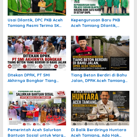
Usai Dilantik, DPC PKB Aceh
Kepengurusan Baru PKB
Tamiang Resmi Terima SK
Aceh Tamiang Dilantik,
Kepengurusan 2026–2031
Koceng Bidik Satu Kursi di
Setiap Dapil
Ditekan DPRK, PT SMI
Tiang Beton Berdiri di Bahu
Akhirnya Bongkar Tiang
Jalan, DPRK Aceh Tamiang
Beton yang Berdiri di Bahu
Siapkan Surat untuk PT
Jalan
Surya Mata Ie
Pemerintah Aceh Salurkan
Di Balik Berdirinya Huntara
Bantuan Sosial untuk Warga
Aceh Tamiang, Ada Hak