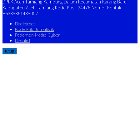
DPRK Aceh Tamiang Kampung Dalam Kecamatan Karang Baru
Kabupaten Aceh Tamiang Kode Pos : 24476 Nomor Kontak :
+6285361485002
Disclaimer
Kode Etik Jurnalistik
Pedoman Media Cyber
Redaksi
tutup