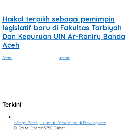
Haikal terpilih sebagai pemimpin
legislatif baru di Fakultas Tarbiyah
Dan Keguruan UIN Ar-Raniry Banda
Aceh
Berita
|
November 29, 2023
oleh
admin
SATUKATA.NET I BANDA ACEH – Saudara Muhammad Haikal,
Mahasiswa Prodi Pendidikan Biologi,
Tidak Ada Lagi Postingan yang Tersedia.
Tidak ada lagi halaman untuk dimuat.
Terkini
Warga Resah, Harimau Berkeliaran di Desa Agusen
Di Berita, Daerah
5758 Dilihat