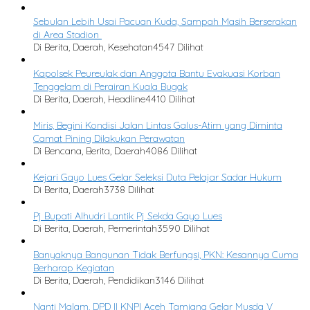
Sebulan Lebih Usai Pacuan Kuda, Sampah Masih Berserakan
di Area Stadion
Di Berita, Daerah, Kesehatan
4547 Dilihat
Kapolsek Peureulak dan Anggota Bantu Evakuasi Korban
Tenggelam di Perairan Kuala Bugak
Di Berita, Daerah, Headline
4410 Dilihat
Miris, Begini Kondisi Jalan Lintas Galus-Atim yang Diminta
Camat Pining Dilakukan Perawatan
Di Bencana, Berita, Daerah
4086 Dilihat
Kejari Gayo Lues Gelar Seleksi Duta Pelajar Sadar Hukum
Di Berita, Daerah
3738 Dilihat
Pj Bupati Alhudri Lantik Pj Sekda Gayo Lues
Di Berita, Daerah, Pemerintah
3590 Dilihat
Banyaknya Bangunan Tidak Berfungsi, PKN: Kesannya Cuma
Berharap Kegiatan
Di Berita, Daerah, Pendidikan
3146 Dilihat
Nanti Malam, DPD II KNPI Aceh Tamiang Gelar Musda V