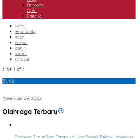
Bencana
Opini
Editorial
Mobil
Sepakbola
Aceh
Parpol
banjir
sumut
korupsi
slide
1
of 1
Berita
Haikal terpilih sebagai pemimpin legislatif baru di Fakultas Tarbiyah
Dan Keguruan UIN Ar-Raniry Banda Aceh
November 29, 2023
Olahraga Terbaru
1
Rencong Timur Siap Tempur di Liga Sepak Takraw Indonesia,