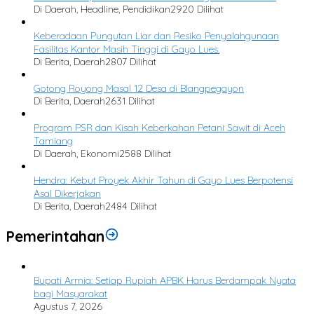
Di Daerah, Headline, Pendidikan
2920 Dilihat
Keberadaan Pungutan Liar dan Resiko Penyalahgunaan
Fasilitas Kantor Masih Tinggi di Gayo Lues.
Di Berita, Daerah
2807 Dilihat
Gotong Royong Masal 12 Desa di Blangpegayon
Di Berita, Daerah
2631 Dilihat
Program PSR dan Kisah Keberkahan Petani Sawit di Aceh
Tamiang
Di Daerah, Ekonomi
2588 Dilihat
Hendra: Kebut Proyek Akhir Tahun di Gayo Lues Berpotensi
Asal Dikerjakan
Di Berita, Daerah
2484 Dilihat
Pemerintahan
Bupati Armia: Setiap Rupiah APBK Harus Berdampak Nyata
bagi Masyarakat
Agustus 7, 2026