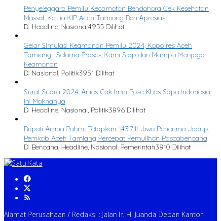
Penyeleggara Pemilu Kecamatan Bendahara Cek Kesehatan
Massal, Ketua KIP Aceh Tamiang Beri Apresiasi
Di Headline, Nasional
4955 Dilihat
Gelar Simulasi Keamanan Pemilu 2024, Kapolres Aceh
Tamiang : Selama Proses, Kami Siap dan Mampu Menjaga
Keamanan
Di Nasional, Politik
3951 Dilihat
Surat Suara 2024, Anies-Cak Imin Pose Khas Sapa Indonesia,
Ini Maknanya
Di Headline, Nasional, Politik
3896 Dilihat
Bupati Armia Pahmi Tetapkan 143.711 Jiwa Penerima Jadup,
Pemkab Aceh Tamiang Percepat Pemulihan Pascabencana
Di Bencana, Headline, Nasional, Pemerintah
3810 Dilihat
Alamat Perusahaan / Redaksi : Jalan Ir. H. Juanda Depan Kantor