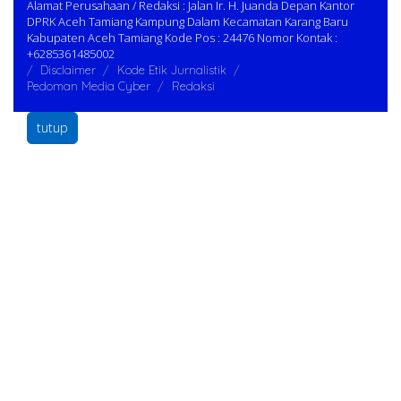
Alamat Perusahaan / Redaksi : Jalan Ir. H. Juanda Depan Kantor
DPRK Aceh Tamiang Kampung Dalam Kecamatan Karang Baru
Kabupaten Aceh Tamiang Kode Pos : 24476 Nomor Kontak :
+6285361485002
Disclaimer
Kode Etik Jurnalistik
Pedoman Media Cyber
Redaksi
tutup