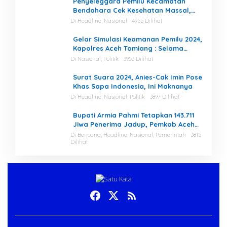
Penyeleggara Pemilu Kecamatan
Bendahara Cek Kesehatan Massal,
Ketua KIP Aceh Tamiang Beri Apresiasi
Di Headline, Nasional
4955 Dilihat
Gelar Simulasi Keamanan Pemilu 2024,
Kapolres Aceh Tamiang : Selama
Proses, Kami Siap dan Mampu
Di Nasional, Politik
3953 Dilihat
Menjaga Keamanan
Surat Suara 2024, Anies-Cak Imin Pose
Khas Sapa Indonesia, Ini Maknanya
Di Headline, Nasional, Politik
3897 Dilihat
Bupati Armia Pahmi Tetapkan 143.711
Jiwa Penerima Jadup, Pemkab Aceh
Tamiang Percepat Pemulihan
Di Bencana, Headline, Nasional, Pemerintah
3815
Dilihat
Pascabencana