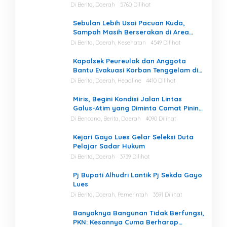
Di Berita, Daerah
5760 Dilihat
Sebulan Lebih Usai Pacuan Kuda,
Sampah Masih Berserakan di Area
Stadion
Di Berita, Daerah, Kesehatan
4549 Dilihat
Kapolsek Peureulak dan Anggota
Bantu Evakuasi Korban Tenggelam di
Perairan Kuala Bugak
Di Berita, Daerah, Headline
4410 Dilihat
Miris, Begini Kondisi Jalan Lintas
Galus-Atim yang Diminta Camat Pining
Dilakukan Perawatan
Di Bencana, Berita, Daerah
4090 Dilihat
Kejari Gayo Lues Gelar Seleksi Duta
Pelajar Sadar Hukum
Di Berita, Daerah
3739 Dilihat
Pj Bupati Alhudri Lantik Pj Sekda Gayo
Lues
Di Berita, Daerah, Pemerintah
3591 Dilihat
Banyaknya Bangunan Tidak Berfungsi,
PKN: Kesannya Cuma Berharap