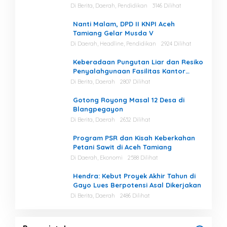
Kegiatan
Di Berita, Daerah, Pendidikan
3146 Dilihat
Nanti Malam, DPD II KNPI Aceh
Tamiang Gelar Musda V
Di Daerah, Headline, Pendidikan
2924 Dilihat
Keberadaan Pungutan Liar dan Resiko
Penyalahgunaan Fasilitas Kantor
Masih Tinggi di Gayo Lues.
Di Berita, Daerah
2807 Dilihat
Gotong Royong Masal 12 Desa di
Blangpegayon
Di Berita, Daerah
2632 Dilihat
Program PSR dan Kisah Keberkahan
Petani Sawit di Aceh Tamiang
Di Daerah, Ekonomi
2588 Dilihat
Hendra: Kebut Proyek Akhir Tahun di
Gayo Lues Berpotensi Asal Dikerjakan
Di Berita, Daerah
2486 Dilihat