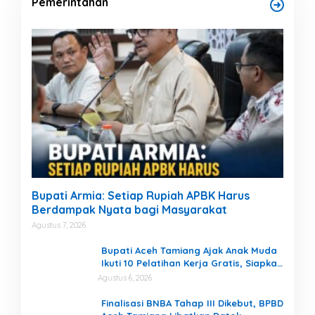
Pemerintahan
Bupati Armia: Setiap Rupiah APBK Harus
Berdampak Nyata bagi Masyarakat
Agustus 7, 2026
Bupati Aceh Tamiang Ajak Anak Muda
Ikuti 10 Pelatihan Kerja Gratis, Siapkan
SDM Siap Kerja dan Berwirausaha
Agustus 6, 2026
Finalisasi BNBA Tahap III Dikebut, BPBD