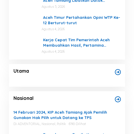
Aceh Tamiang Libatkan Datok
Penghulu untuk Vervali Stimulan
Agustus 5, 2026
Rumah
Aceh Timur Pertahankan Opini WTP Ke-
12 Berturut-turut
Agustus 4, 2026
Kerja Cepat Tim Pemerintah Aceh
Membuahkan Hasil, Pertamina
Tambah Penyaluran BBM untuk Aceh
Agustus 4, 2026
Utama
Nasional
14 Februari 2024, KIP Aceh Tamiang Ajak Pemilih
Gunakan Hak Pilih untuk Datang ke TPS
Di ADVENTORIAL, Nasional, Politik
6190 Dilihat