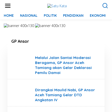
L
e
w
a
HOME
NASIONAL
POLITIK
PENDIDIKAN
EKONOMI
t
i
k
e
k
GP Ansor
o
n
t
GP Ansor
e
Melalui Jalan Santai Moderasi
n
Beragama, GP Ansor Aceh
Tamiang akan Gelar Deklarasi
Pemilu Damai
GP Ansor
Dirangkai Maulid Nabi, GP Ansor
Aceh Tamiang Gelar DTD
Angkatan IV