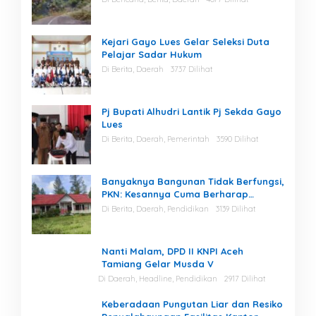
Kejari Gayo Lues Gelar Seleksi Duta
Pelajar Sadar Hukum
Di Berita, Daerah
3737 Dilihat
Pj Bupati Alhudri Lantik Pj Sekda Gayo
Lues
Di Berita, Daerah, Pemerintah
3590 Dilihat
Banyaknya Bangunan Tidak Berfungsi,
PKN: Kesannya Cuma Berharap
Kegiatan
Di Berita, Daerah, Pendidikan
3139 Dilihat
Nanti Malam, DPD II KNPI Aceh
Tamiang Gelar Musda V
Di Daerah, Headline, Pendidikan
2917 Dilihat
Keberadaan Pungutan Liar dan Resiko