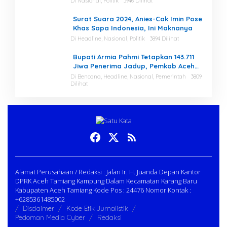
Di Nasional, Politik
3946 Dilihat
Menjaga Keamanan
Surat Suara 2024, Anies-Cak Imin Pose
Khas Sapa Indonesia, Ini Maknanya
Di Headline, Nasional, Politik
3894 Dilihat
Bupati Armia Pahmi Tetapkan 143.711
Jiwa Penerima Jadup, Pemkab Aceh
Tamiang Percepat Pemulihan
Di Bencana, Headline, Nasional, Pemerintah
3809
Dilihat
Pascabencana
Alamat Perusahaan / Redaksi : Jalan Ir. H. Juanda Depan Kantor
DPRK Aceh Tamiang Kampung Dalam Kecamatan Karang Baru
Kabupaten Aceh Tamiang Kode Pos : 24476 Nomor Kontak :
+6285361485002
Disclaimer
Kode Etik Jurnalistik
Pedoman Media Cyber
Redaksi