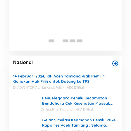
Rp 
Ben
Mili
Di He
Nasional
14 Februari 2024, KIP Aceh Tamiang Ajak Pemilih
Gunakan Hak Pilih untuk Datang ke TPS
Di ADVENTORIAL, Nasional, Politik
6180 Dilihat
Penyeleggara Pemilu Kecamatan
Bendahara Cek Kesehatan Massal,
Ketua KIP Aceh Tamiang Beri Apresiasi
Di Headline, Nasional
4951 Dilihat
Gelar Simulasi Keamanan Pemilu 2024,
Kapolres Aceh Tamiang : Selama
Proses, Kami Siap dan Mampu