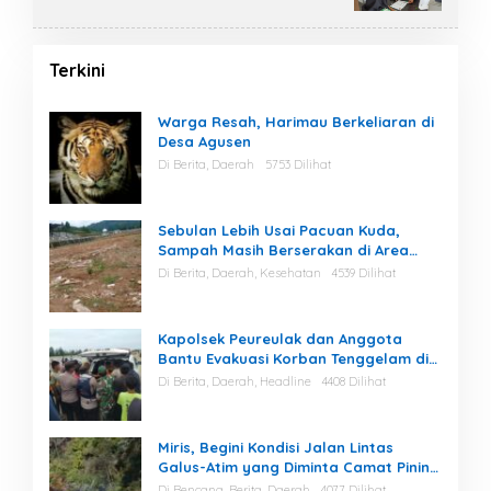
Terkini
Warga Resah, Harimau Berkeliaran di
Desa Agusen
Di Berita, Daerah
5753 Dilihat
Sebulan Lebih Usai Pacuan Kuda,
Sampah Masih Berserakan di Area
Stadion
Di Berita, Daerah, Kesehatan
4539 Dilihat
Kapolsek Peureulak dan Anggota
Bantu Evakuasi Korban Tenggelam di
Perairan Kuala Bugak
Di Berita, Daerah, Headline
4408 Dilihat
Miris, Begini Kondisi Jalan Lintas
Galus-Atim yang Diminta Camat Pining
Dilakukan Perawatan
Di Bencana, Berita, Daerah
4077 Dilihat