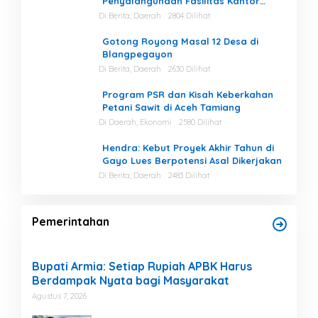
Penyalahgunaan Fasilitas Kantor
Masih Tinggi di Gayo Lues.
Di Berita, Daerah
2804 Dilihat
Gotong Royong Masal 12 Desa di
Blangpegayon
Di Berita, Daerah
2630 Dilihat
Program PSR dan Kisah Keberkahan
Petani Sawit di Aceh Tamiang
Di Daerah, Ekonomi
2580 Dilihat
Hendra: Kebut Proyek Akhir Tahun di
Gayo Lues Berpotensi Asal Dikerjakan
Di Berita, Daerah
2483 Dilihat
Pemerintahan
Bupati Armia: Setiap Rupiah APBK Harus
Berdampak Nyata bagi Masyarakat
Agustus 7, 2026