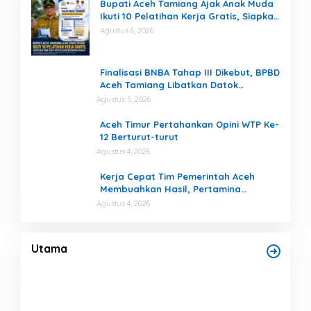
Bupati Aceh Tamiang Ajak Anak Muda
Ikuti 10 Pelatihan Kerja Gratis, Siapkan
SDM Siap Kerja dan Berwirausaha
Agustus 6, 2026
Finalisasi BNBA Tahap III Dikebut, BPBD
Aceh Tamiang Libatkan Datok
Penghulu untuk Vervali Stimulan
Agustus 5, 2026
Rumah
Aceh Timur Pertahankan Opini WTP Ke-
12 Berturut-turut
Agustus 4, 2026
Kerja Cepat Tim Pemerintah Aceh
Membuahkan Hasil, Pertamina
Tambah Penyaluran BBM untuk Aceh
Agustus 4, 2026
us
Puting Beliung Terjang Aceh Tamiang,
Tujuh Rumah Warga Rusak, Bang Jek
Tinjau Lokasi Bencana
Di Bencana, Daerah, Headline
|
Agustus 7, 2026
Utama