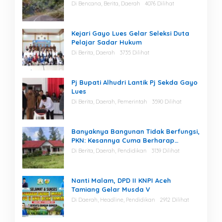
Dilakukan Perawatan
Di Bencana, Berita, Daerah
4076 Dilihat
Kejari Gayo Lues Gelar Seleksi Duta
Pelajar Sadar Hukum
Di Berita, Daerah
3735 Dilihat
Pj Bupati Alhudri Lantik Pj Sekda Gayo
Lues
Di Berita, Daerah, Pemerintah
3590 Dilihat
Banyaknya Bangunan Tidak Berfungsi,
PKN: Kesannya Cuma Berharap
Kegiatan
Di Berita, Daerah, Pendidikan
3139 Dilihat
Nanti Malam, DPD II KNPI Aceh
Tamiang Gelar Musda V
Di Daerah, Headline, Pendidikan
2912 Dilihat