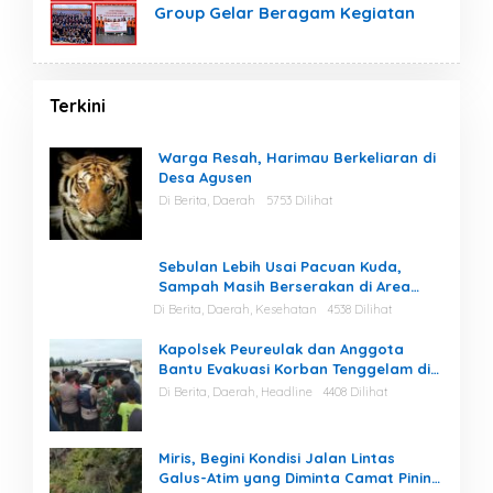
Group Gelar Beragam Kegiatan
Terkini
Warga Resah, Harimau Berkeliaran di
Desa Agusen
Di Berita, Daerah
5753 Dilihat
Sebulan Lebih Usai Pacuan Kuda,
Sampah Masih Berserakan di Area
Stadion
Di Berita, Daerah, Kesehatan
4538 Dilihat
Kapolsek Peureulak dan Anggota
Bantu Evakuasi Korban Tenggelam di
Perairan Kuala Bugak
Di Berita, Daerah, Headline
4408 Dilihat
Miris, Begini Kondisi Jalan Lintas
Galus-Atim yang Diminta Camat Pining