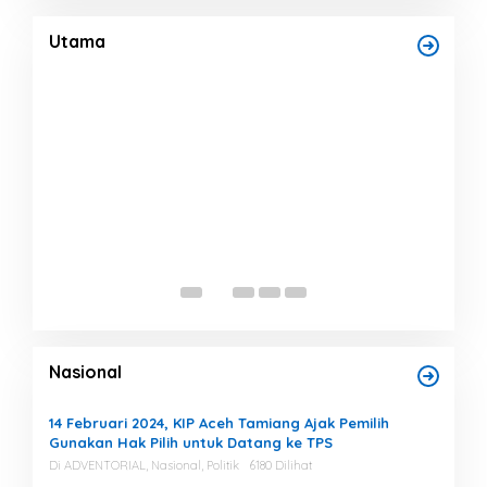
Tujuh Rumah Warga Rusak, Bang Jek
Tinjau Lokasi Bencana
Di Bencana, Daerah, Headline
|
Agustus 7, 2026
Utama
Rp 
Ben
Mili
Di He
Nasional
14 Februari 2024, KIP Aceh Tamiang Ajak Pemilih
Gunakan Hak Pilih untuk Datang ke TPS
Di ADVENTORIAL, Nasional, Politik
6180 Dilihat