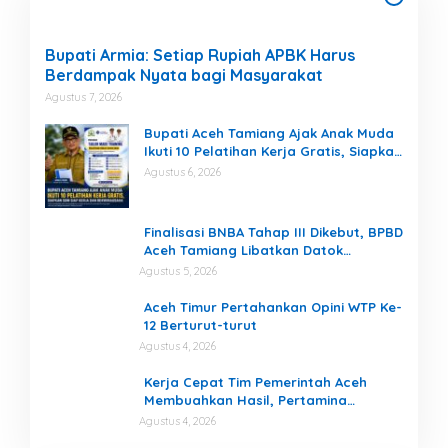
Bupati Armia: Setiap Rupiah APBK Harus
Berdampak Nyata bagi Masyarakat
Agustus 7, 2026
Bupati Aceh Tamiang Ajak Anak Muda
Ikuti 10 Pelatihan Kerja Gratis, Siapkan
SDM Siap Kerja dan Berwirausaha
Agustus 6, 2026
Finalisasi BNBA Tahap III Dikebut, BPBD
Aceh Tamiang Libatkan Datok
Penghulu untuk Vervali Stimulan
Agustus 5, 2026
Rumah
Aceh Timur Pertahankan Opini WTP Ke-
12 Berturut-turut
Agustus 4, 2026
Kerja Cepat Tim Pemerintah Aceh
Membuahkan Hasil, Pertamina
Tambah Penyaluran BBM untuk Aceh
Agustus 4, 2026
us
Puting Beliung Terjang Aceh Tamiang,