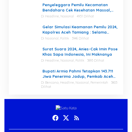
Penyeleggara Pemilu Kecamatan
Bendahara Cek Kesehatan Massal,
Ketua KIP Aceh Tamiang Beri Apresiasi
Di Headline, Nasional
4951 Dilihat
Gelar Simulasi Keamanan Pemilu 2024,
Kapolres Aceh Tamiang : Selama
Proses, Kami Siap dan Mampu
Di Nasional, Politik
3946 Dilihat
Menjaga Keamanan
Surat Suara 2024, Anies-Cak Imin Pose
Khas Sapa Indonesia, Ini Maknanya
Di Headline, Nasional, Politik
3893 Dilihat
Bupati Armia Pahmi Tetapkan 143.711
Jiwa Penerima Jadup, Pemkab Aceh
Tamiang Percepat Pemulihan
Di Bencana, Headline, Nasional, Pemerintah
3803
Dilihat
Pascabencana