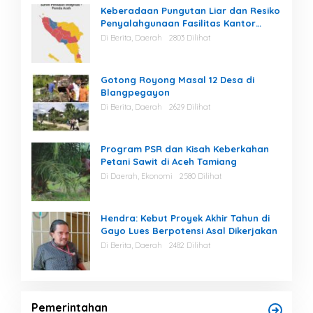
Keberadaan Pungutan Liar dan Resiko
Penyalahgunaan Fasilitas Kantor
Masih Tinggi di Gayo Lues.
Di Berita, Daerah
2803 Dilihat
Gotong Royong Masal 12 Desa di
Blangpegayon
Di Berita, Daerah
2629 Dilihat
Program PSR dan Kisah Keberkahan
Petani Sawit di Aceh Tamiang
Di Daerah, Ekonomi
2580 Dilihat
Hendra: Kebut Proyek Akhir Tahun di
Gayo Lues Berpotensi Asal Dikerjakan
Di Berita, Daerah
2482 Dilihat
Pemerintahan